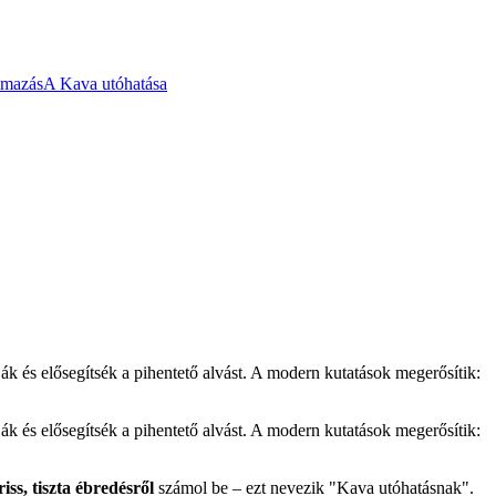
lmazás
A Kava utóhatása
k és elősegítsék a pihentető alvást. A modern kutatások megerősítik:
k és elősegítsék a pihentető alvást. A modern kutatások megerősítik:
riss, tiszta ébredésről
számol be – ezt nevezik "Kava utóhatásnak".