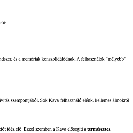
rát:
endszer, és a memóriák konszolidálódnak. A felhasználók "mélyebb"
eativitás szempontjából. Sok Kava-felhasználó élénk, kellemes álmokról
ciót idéz elő. Ezzel szemben a Kava elősegíti a
természetes,