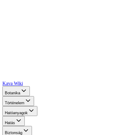
Kava Wiki
Botanika
Történelem
Hatóanyagok
Hatás
Biztonság