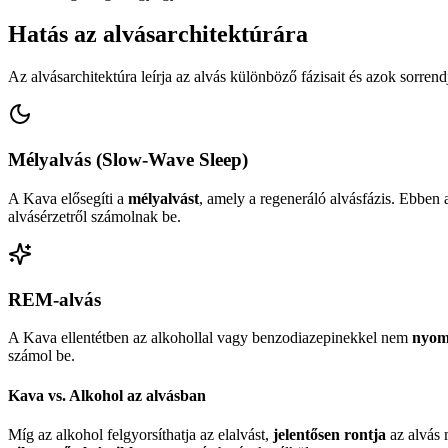
Hatás az alvásarchitektúrára
Az alvásarchitektúra leírja az alvás különböző fázisait és azok sorrend
Mélyalvás (Slow-Wave Sleep)
A Kava elősegíti a
mélyalvást
, amely a regeneráló alvásfázis. Ebbe
alvásérzetről számolnak be.
REM-alvás
A Kava ellentétben az alkohollal vagy benzodiazepinekkel nem
nyom
számol be.
Kava vs. Alkohol az alvásban
Míg az alkohol felgyorsíthatja az elalvást,
jelentősen rontja
az alvás 