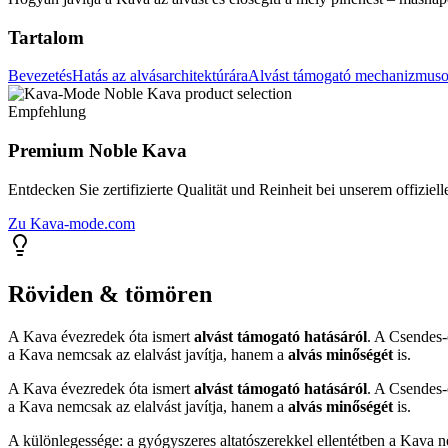
Tartalom
Bevezetés
Hatás az alvásarchitektúrára
Alvást támogató mechanizmus
Empfehlung
Premium Noble Kava
Entdecken Sie zertifizierte Qualität und Reinheit bei unserem offiziell
Zu Kava-mode.com
Röviden & tömören
A Kava évezredek óta ismert
alvást támogató hatásáról
. A Csendes-
a Kava nemcsak az elalvást javítja, hanem a
alvás minőségét
is.
A Kava évezredek óta ismert
alvást támogató hatásáról
. A Csendes-
a Kava nemcsak az elalvást javítja, hanem a
alvás minőségét
is.
A különlegessége: a gyógyszeres altatószerekkel ellentétben a Kav