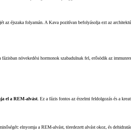
jét az éjszaka folyamán. A Kava pozitívan befolyásolja ezt az architektú
n a fázisban növekedési hormonok szabadulnak fel, erősödik az immunr
ja el a REM-alvást
. Ez a fázis fontos az érzelmi feldolgozás és a kr
minőségét: elnyomja a REM-alvást, töredezett alvást okoz, és dehidratá