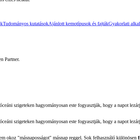
ok
Tudományos kutatások
Ajánlott kemotípusok és fajták
Gyakorlati alka
en Partner.
óceáni szigeteken hagyományosan este fogyasztják, hogy a napot lezárjá
óceáni szigeteken hagyományosan este fogyasztják, hogy a napot lezárjá
a nem okoz "másnaposságot" másnap reggel. Sok felhasználó különösen
f