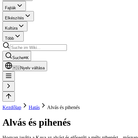
Fajták
Elkészítés
Kultúra
Több
Suche
⌘
K
🇭🇺
Nyelv váltása
Kezdőlap
Hatás
Alvás és pihenés
Alvás és pihenés
Hogyan javítja a Kava az alvást és elősegíti a mély pihenést – másnap