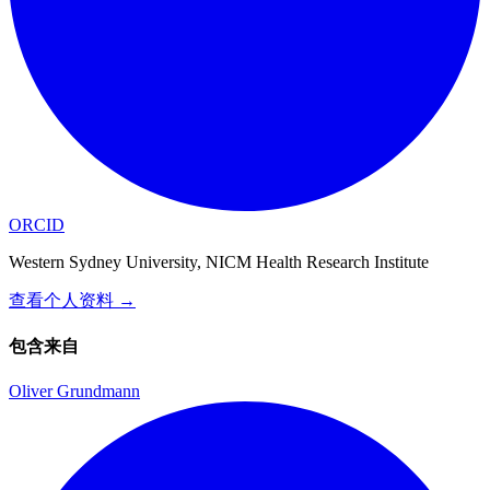
ORCID
Western Sydney University, NICM Health Research Institute
查看个人资料
→
包含来自
Oliver Grundmann