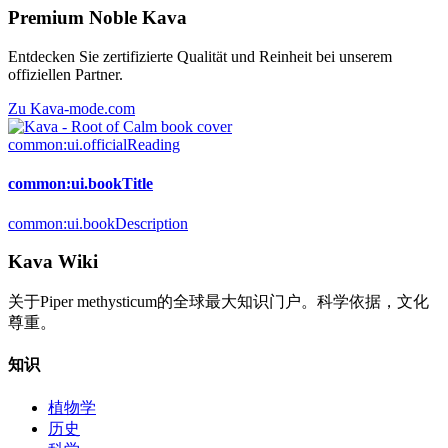
Premium Noble Kava
Entdecken Sie zertifizierte Qualität und Reinheit bei unserem
offiziellen Partner.
Zu Kava-mode.com
common:ui.officialReading
common:ui.bookTitle
common:ui.bookDescription
Kava Wiki
关于Piper methysticum的全球最大知识门户。科学依据，文化
尊重。
知识
植物学
历史