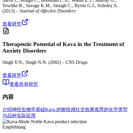
Sarris J., Stough C., Bousman C.A., Wahid Z.T., Murray G.,
Teschke R., Savage K.M., Stough C., Byrne G.J., Scholey A.
(
2013
) –
Journal of Affective Disorders
查看研究
Therapeutic Potential of Kava in the Treatment of
Anxiety Disorders
Singh Y.N., Singh N.N.
(
2002
) –
CNS Drugs
查看研究
查看所有研究
内容
介绍
神经生物学基础
Kava 的愉悦感
社交效果
推荐的化学类型
与品种
实际应用
Empfehlung