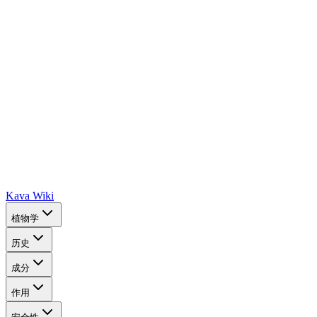
Kava Wiki
植物学
历史
成分
作用