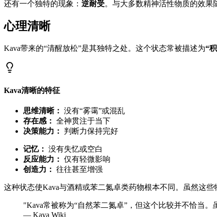
还有一个独特的现象：
逆耐受
。与大多数精神活性物质的效果随
心理清晰
Kava带来的“清醒放松”是其独特之处。这个状态常被描述为
“
Kava清晰的特征
思维清晰：
没有“雾霭”或混乱
存在感：
全神贯注于当下
决策能力：
判断力保持完好
记忆：
没有失忆或空白
反应能力：
仅有轻微影响
创造力：
往往甚至增强
这种状态使Kava与酒精或苯二氮卓类药物根本不同。虽然这些
"
Kava常被称为“自然苯二氮卓”，但这个比较并不恰
— Kava Wiki