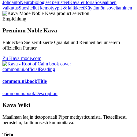
Johdanto
Neurobiologiset perusteet
Kava-euforia
Sosiaalinen
vaikutus
Suositellut kemotyypit & lajikkeet
Käytännön soveltaminen
Empfehlung
Premium Noble Kava
Entdecken Sie zertifizierte Qualität und Reinheit bei unserem
offiziellen Partner.
Zu Kava-mode.com
common:ui.officialReading
common:ui.bookTitle
common:ui.bookDescription
Kava Wiki
Maailman laajin tietoportaali Piper methysticumista. Tieteellisesti
perusteltu, kulttuurisesti kunnioittava.
Tieto