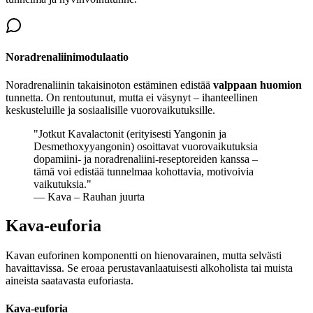
Noradrenaliinimodulaatio
Noradrenaliinin takaisinoton estäminen edistää
valppaan huomion
tunnetta. On rentoutunut, mutta ei väsynyt – ihanteellinen
keskusteluille ja sosiaalisille vuorovaikutuksille.
"
Jotkut Kavalactonit (erityisesti Yangonin ja
Desmethoxyyangonin) osoittavat vuorovaikutuksia
dopamiini- ja noradrenaliini-reseptoreiden kanssa –
tämä voi edistää tunnelmaa kohottavia, motivoivia
vaikutuksia.
"
— Kava – Rauhan juurta
Kava-euforia
Kavan euforinen komponentti on hienovarainen, mutta selvästi
havaittavissa. Se eroaa perustavanlaatuisesti alkoholista tai muista
aineista saatavasta euforiasta.
Kava-euforia