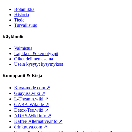
Botaniikka
Historia
Tiede
Turvallisuus
Käytännöt
Valmistus
Lajikkeet & kemotyypit
Oikeudellinen asema
Usein kysytyt kysymykset
Kumppanit & Kirja
Kava-mode.com ↗
Guayusa.wiki ↗
L-Theanin.wiki ↗
GABA-Wiki.de ↗
Detox-Tee.wiki ↗
ADHS-Wiki.info ↗
Kaffee-Alternative.info ↗
drinkguya.com ↗