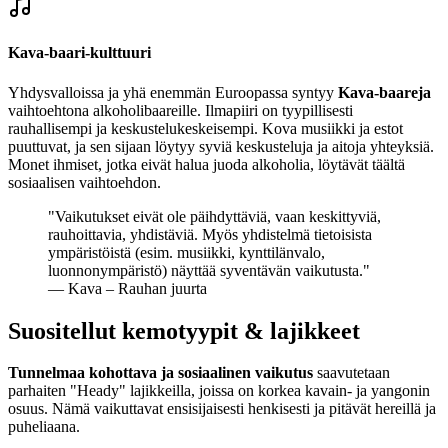
Kava-baari-kulttuuri
Yhdysvalloissa ja yhä enemmän Euroopassa syntyy
Kava-baareja
vaihtoehtona alkoholibaareille. Ilmapiiri on tyypillisesti
rauhallisempi ja keskustelukeskeisempi. Kova musiikki ja estot
puuttuvat, ja sen sijaan löytyy syviä keskusteluja ja aitoja yhteyksiä.
Monet ihmiset, jotka eivät halua juoda alkoholia, löytävät täältä
sosiaalisen vaihtoehdon.
"
Vaikutukset eivät ole päihdyttäviä, vaan keskittyviä,
rauhoittavia, yhdistäviä. Myös yhdistelmä tietoisista
ympäristöistä (esim. musiikki, kynttilänvalo,
luonnonympäristö) näyttää syventävän vaikutusta.
"
— Kava – Rauhan juurta
Suositellut kemotyypit & lajikkeet
Tunnelmaa kohottava ja sosiaalinen vaikutus
saavutetaan
parhaiten "Heady" lajikkeilla, joissa on korkea kavain- ja yangonin
osuus. Nämä vaikuttavat ensisijaisesti henkisesti ja pitävät hereillä ja
puheliaana.