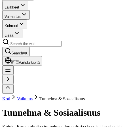
Lajikkeet
Valmistus
Kulttuuri
Lisää
Search
⌘
K
🇫🇮
Vaihda kieltä
Koti
Vaikutus
Tunnelma & Sosiaalisuus
Tunnelma & Sosiaalisuus
Kuinka Kava kohottaa tunnelmaa, luo euforiaa ja edistää sosiaalisia