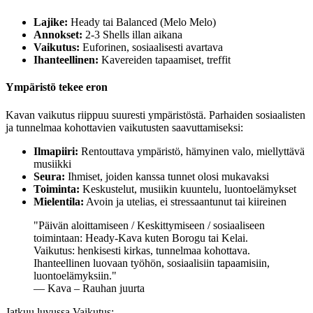
Lajike:
Heady tai Balanced (Melo Melo)
Annokset:
2-3 Shells illan aikana
Vaikutus:
Euforinen, sosiaalisesti avartava
Ihanteellinen:
Kavereiden tapaamiset, treffit
Ympäristö tekee eron
Kavan vaikutus riippuu suuresti ympäristöstä. Parhaiden sosiaalisten
ja tunnelmaa kohottavien vaikutusten saavuttamiseksi:
Ilmapiiri:
Rentouttava ympäristö, hämyinen valo, miellyttävä
musiikki
Seura:
Ihmiset, joiden kanssa tunnet olosi mukavaksi
Toiminta:
Keskustelut, musiikin kuuntelu, luontoelämykset
Mielentila:
Avoin ja utelias, ei stressaantunut tai kiireinen
"
Päivän aloittamiseen / Keskittymiseen / sosiaaliseen
toimintaan: Heady-Kava kuten Borogu tai Kelai.
Vaikutus: henkisesti kirkas, tunnelmaa kohottava.
Ihanteellinen luovaan työhön, sosiaalisiin tapaamisiin,
luontoelämyksiin.
"
— Kava – Rauhan juurta
Jatkuu luvussa Vaikutus: