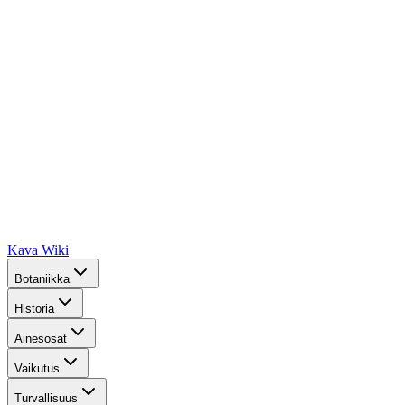
Kava Wiki
Botaniikka
Historia
Ainesosat
Vaikutus
Turvallisuus