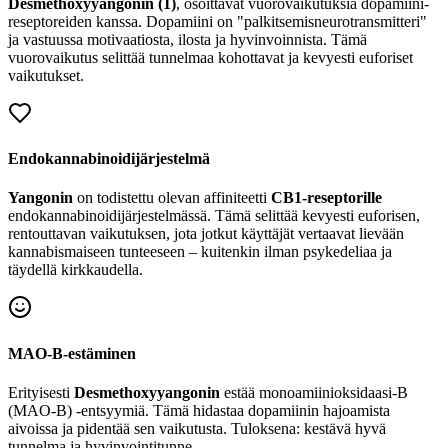
Desmethoxyyangonin (1)
, osoittavat vuorovaikutuksia dopamiini-
reseptoreiden kanssa. Dopamiini on "palkitsemisneurotransmitteri"
ja vastuussa motivaatiosta, ilosta ja hyvinvoinnista. Tämä
vuorovaikutus selittää tunnelmaa kohottavat ja kevyesti euforiset
vaikutukset.
Endokannabinoidijärjestelmä
Yangonin
on todistettu olevan affiniteetti
CB1-reseptorille
endokannabinoidijärjestelmässä. Tämä selittää kevyesti euforisen,
rentouttavan vaikutuksen, jota jotkut käyttäjät vertaavat lievään
kannabismaiseen tunteeseen – kuitenkin ilman psykedeliaa ja
täydellä kirkkaudella.
MAO-B-estäminen
Erityisesti
Desmethoxyyangonin
estää monoamiinioksidaasi-B
(MAO-B) -entsyymiä. Tämä hidastaa dopamiinin hajoamista
aivoissa ja pidentää sen vaikutusta. Tuloksena: kestävä hyvä
tunnelma ja hyvinvointitunne.