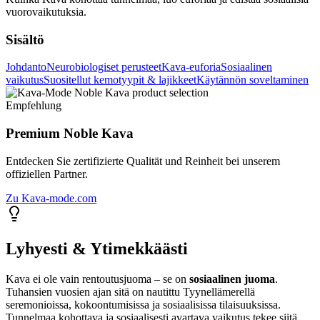
vuorovaikutuksia.
Sisältö
Johdanto
Neurobiologiset perusteet
Kava-euforia
Sosiaalinen
vaikutus
Suositellut kemotyypit & lajikkeet
Käytännön soveltaminen
Empfehlung
Premium Noble Kava
Entdecken Sie zertifizierte Qualität und Reinheit bei unserem
offiziellen Partner.
Zu Kava-mode.com
Lyhyesti & Ytimekkäästi
Kava ei ole vain rentoutusjuoma – se on
sosiaalinen juoma
.
Tuhansien vuosien ajan sitä on nautittu Tyynellämerellä
seremonioissa, kokoontumisissa ja sosiaalisissa tilaisuuksissa.
Tunnelmaa kohottava ja sosiaalisesti avartava vaikutus tekee siitä