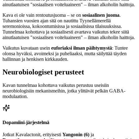
ainutlaatuisen "sosiaalisen voiteluaineen" – ilman alkoholin haittoja.
Kava ei ole vain rentoutusjuoma – se on
sosiaalinen juoma
.
Tuhansien vuosien ajan sitä on nautittu Tyynellämerellä
seremonioissa, kokoontumisissa ja sosiaalisissa tilaisuuksissa.
Tunnelmaa kohottava ja sosiaalisesti avartava vaikutus tekee siitä
ainutlaatuisen "sosiaalisen voiteluaineen" – ilman alkoholin haittoja.
Vaikutus kuvataan usein
euforiaksi ilman päihtymystä
: Tuntee
olonsa hyväksi, avoimeksi ja puheliaaksi, mutta säilyttää täyden
hallinnan ja henkisen kirkkauden.
Neurobiologiset perusteet
Kavan tunnelmaa kohottava vaikutus perustuu useisiin
neurobiologisiin mekanismeihin, jotka ylittävät pelkän GABA-
modulaation.
Dopamiini-järjestelmä
Jotkut Kavalactonit, erityisesti
Yangonin (6)
ja