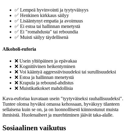
✅ Lempeä hyvinvointi ja tyytyväisyys
✅ Henkinen kirkkaus säilyy
✅ Lisääntynyt empatia ja avoimuus
✅ Ei estoa tai hallinnan menetystä
✅ Ei "romahdusta" tai reboundia
✅ Muisti säilyy täydellisenä
Alkoholi-euforia
❌ Usein yltiöpäinen ja epävakaa
❌ Kognitiivinen heikentyminen
❌ Voi kääntyä aggressiivisuudeksi tai surullisuudeksi
❌ Estoa ja hallinnan menetystä
❌ Krapula ja rebound-ahdistus
❌ Muistikatkokset mahdollisia
Kava-euforiaa kuvataan usein "tyytyväiseksi rauhallisuudeksi".
Tuntee olonsa hyväksi omassa kehossaan, hyväksyy tilanteen
sellaisena kuin se on, ja on luonnollisesti kiinnostunut muista
ihmisistä. Huolenaiheet ja murehtiminen jäävät taka-alalle.
Sosiaalinen vaikutus