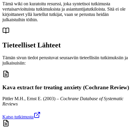
Tämä wiki on kuratoitu resurssi, joka syntetisoi tutkimusta
vertaisarvioituista tutkimuksista ja asiantuntijatutkiloista. Sitä ei ole
kirjoittaneet yllä luetellut tutkijat, vaan se perustuu heidän
julkaistuihin töihin.
Tieteelliset Lähteet
Tämän sivun tiedot perustuvat seuraaviin tieteellisiin tutkimuksiin ja
julkaisuisiin:
Kava extract for treating anxiety (Cochrane Review)
Pittler M.H., Ernst E.
(
2003
) –
Cochrane Database of Systematic
Reviews
Katso tutkimusta