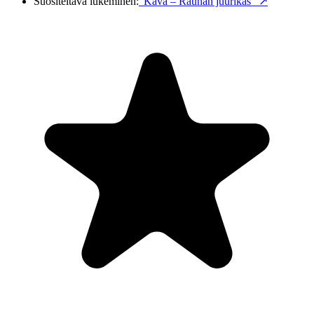
Suositeltava lukeminen:
"Kava – Rauhan juurikas"
↗