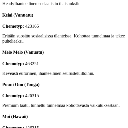
Heady
Ihanteellinen sosiaalisiin tilaisuuksiin
Kelai (Vanuatu)
Chemotyp:
423165
Erittäin suosittu sosiaalisissa tilanteissa. Kohottaa tunnelmaa ja tekee
puheliaaksi.
Melo Melo (Vanuatu)
Chemotyp:
463251
Keveästi euforinen, ihanteellinen seurusteluiltoihin.
Pouni Ono (Tonga)
Chemotyp:
426315
Premium-laatu, tunnettu tunnelmaa kohottavasta vaikutuksestaan.
Moi (Hawaii)
Chemotyp:
426315