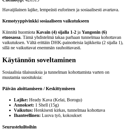
Havaijilainen lajike, lempeästi euforinen ja sosiaalisesti avartava.
Kemotyyppivinkki sosiaaliseen vaikutukseen
Kiinnitä huomiota
Kavain (4) sijalla 1-2
ja
Yangonin (6)
etuosassa
. Tämä yhdistelmä takaa parhaan tunnelmaa kohottavan
vaikutuksen. Vältä erittäin DHK-painotteisia lajikkeita (2 sijalla 1),
sillä ne vaikuttavat enemmän rauhoittavasti.
Käytännön soveltaminen
Sosiaalisia tilaisuuksia ja tunnelman kohottamista varten on
muutamia suosituksia:
Päivän aloittamiseen / Keskittymiseen
Lajike:
Heady Kava (Kelai, Borogu)
Annokset:
1 Shell (15g)
Vaikutus:
Henkisesti kirkas, tunnelmaa kohottava
Ihanteellinen:
Luova työ, kokoukset
Seurusteluiltoihin