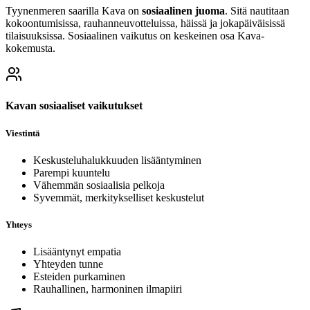
Tyynenmeren saarilla Kava on
sosiaalinen juoma
. Sitä nautitaan
kokoontumisissa, rauhanneuvotteluissa, häissä ja jokapäiväisissä
tilaisuuksissa. Sosiaalinen vaikutus on keskeinen osa Kava-
kokemusta.
Kavan sosiaaliset vaikutukset
Viestintä
Keskusteluhalukkuuden lisääntyminen
Parempi kuuntelu
Vähemmän sosiaalisia pelkoja
Syvemmät, merkitykselliset keskustelut
Yhteys
Lisääntynyt empatia
Yhteyden tunne
Esteiden purkaminen
Rauhallinen, harmoninen ilmapiiri