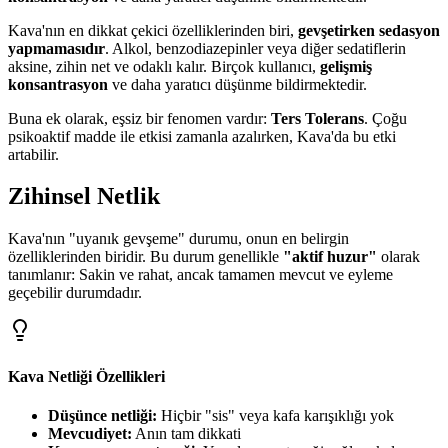
Kava'nın en dikkat çekici özelliklerinden biri,
gevşetirken sedasyon
yapmamasıdır
. Alkol, benzodiazepinler veya diğer sedatiflerin
aksine, zihin net ve odaklı kalır. Birçok kullanıcı,
gelişmiş
konsantrasyon
ve daha yaratıcı düşünme bildirmektedir.
Buna ek olarak, eşsiz bir fenomen vardır:
Ters Tolerans
. Çoğu
psikoaktif madde ile etkisi zamanla azalırken, Kava'da bu etki
artabilir.
Zihinsel Netlik
Kava'nın "uyanık gevşeme" durumu, onun en belirgin
özelliklerinden biridir. Bu durum genellikle
"aktif huzur"
olarak
tanımlanır: Sakin ve rahat, ancak tamamen mevcut ve eyleme
geçebilir durumdadır.
Kava Netliği Özellikleri
Düşünce netliği:
Hiçbir "sis" veya kafa karışıklığı yok
Mevcudiyet:
Anın tam dikkati