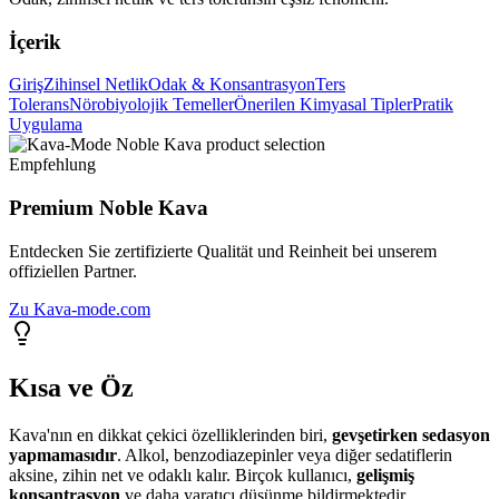
İçerik
Giriş
Zihinsel Netlik
Odak & Konsantrasyon
Ters
Tolerans
Nörobiyolojik Temeller
Önerilen Kimyasal Tipler
Pratik
Uygulama
Empfehlung
Premium Noble Kava
Entdecken Sie zertifizierte Qualität und Reinheit bei unserem
offiziellen Partner.
Zu Kava-mode.com
Kısa ve Öz
Kava'nın en dikkat çekici özelliklerinden biri,
gevşetirken sedasyon
yapmamasıdır
. Alkol, benzodiazepinler veya diğer sedatiflerin
aksine, zihin net ve odaklı kalır. Birçok kullanıcı,
gelişmiş
konsantrasyon
ve daha yaratıcı düşünme bildirmektedir.