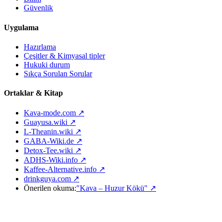
Güvenlik
Uygulama
Hazırlama
Çeşitler & Kimyasal tipler
Hukuki durum
Sıkça Sorulan Sorular
Ortaklar & Kitap
Kava-mode.com ↗
Guayusa.wiki ↗
L-Theanin.wiki ↗
GABA-Wiki.de ↗
Detox-Tee.wiki ↗
ADHS-Wiki.info ↗
Kaffee-Alternative.info ↗
drinkguya.com ↗
Önerilen okuma:
"Kava – Huzur Kökü"
↗