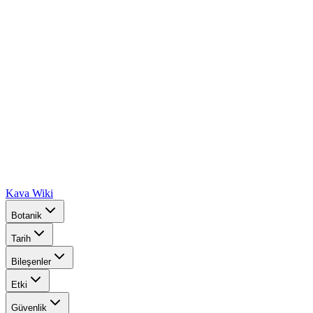
Kava Wiki
Botanik
Tarih
Bileşenler
Etki
Güvenlik