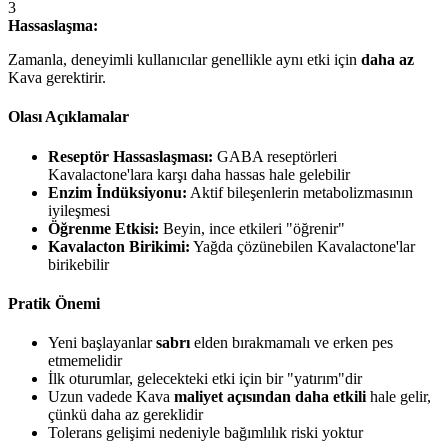
3
Hassaslaşma:
Zamanla, deneyimli kullanıcılar genellikle aynı etki için
daha az
Kava gerektirir.
Olası Açıklamalar
Reseptör Hassaslaşması:
GABA reseptörleri
Kavalactone'lara karşı daha hassas hale gelebilir
Enzim İndüksiyonu:
Aktif bileşenlerin metabolizmasının
iyileşmesi
Öğrenme Etkisi:
Beyin, ince etkileri "öğrenir"
Kavalacton Birikimi:
Yağda çözünebilen Kavalactone'lar
birikebilir
Pratik Önemi
Yeni başlayanlar
sabrı
elden bırakmamalı ve erken pes
etmemelidir
İlk oturumlar, gelecekteki etki için bir "yatırım"dir
Uzun vadede Kava
maliyet açısından daha etkili
hale gelir,
çünkü daha az gereklidir
Tolerans gelişimi nedeniyle bağımlılık riski yoktur