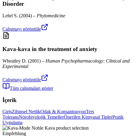
Disorder
Lehrl S.
(
2004
) –
Phytomedicine
Çalışmayı görüntüle
Kava-kava in the treatment of anxiety
Wheatley D.
(
2001
) –
Human Psychopharmacology: Clinical and
Experimental
Çalışmayı görüntüle
Tüm çalışmaları göster
İçerik
Giriş
Zihinsel Netlik
Odak & Konsantrasyon
Ters
Tolerans
Nörobiyolojik Temeller
Önerilen Kimyasal Tipler
Pratik
Uygulama
Empfehlung