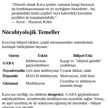
"
Düzenli olarak Kava içenler, zamanla hangi kimyasal
tip kombinasyonunun en iyi uyduğunu hissederler - bu,
şaraplardaki üzüm çeşitleri veya kahvedeki kavrulma
profilleri ile karşılaştırılabilir.
"
— Kava – Huzurun Kökü
Nörobiyolojik Temeller
Kava'nın bilişsel etkileri, çeşitli nörotransmitter sistemlerinin
karmaşık etkileşimine dayanır.
Sistem
Etkisi
Bilişsel Etki
İnhibisyonun
Kaygı ve "zihinsel gürültü"
GABA
güçlendirilmesi
azaltılması
Noradrenalin
Geri alım inhibisyonu
Uyanık dikkat, odak
Dopamin
MAO-B inhibisyonu
Motivasyon, ödül hissi
Uyarılma ve inhibisyon
Glutamat
Modülasyon
arasında denge
Kava'nın özelliği, bu etkilerin
dengesi
dir. GABA güçlendirmesi
sakinleştirirken, noradrenalin modülasyonu uyanıklık sağlar. Sonuç,
ne aşırı uyarılmış ne de sedasyona uğramış bir durumdur - bilişsel
görevler için idealdir.