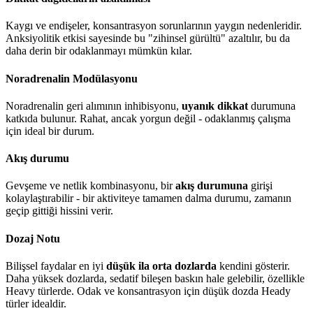
Kaygı ve endişeler, konsantrasyon sorunlarının yaygın nedenleridir.
Anksiyolitik etkisi sayesinde bu "zihinsel gürültü" azaltılır, bu da
daha derin bir odaklanmayı mümkün kılar.
Noradrenalin Modülasyonu
Noradrenalin geri alımının inhibisyonu,
uyanık dikkat
durumuna
katkıda bulunur. Rahat, ancak yorgun değil - odaklanmış çalışma
için ideal bir durum.
Akış durumu
Gevşeme ve netlik kombinasyonu, bir
akış durumuna
girişi
kolaylaştırabilir - bir aktiviteye tamamen dalma durumu, zamanın
geçip gittiği hissini verir.
Dozaj Notu
Bilişsel faydalar en iyi
düşük ila orta dozlarda
kendini gösterir.
Daha yüksek dozlarda, sedatif bileşen baskın hale gelebilir, özellikle
Heavy türlerde. Odak ve konsantrasyon için düşük dozda Heady
türler idealdir.