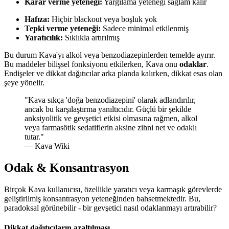
Karar verme yeteneği:
Yargılama yeteneği sağlam kalır
Hafıza:
Hiçbir blackout veya boşluk yok
Tepki verme yeteneği:
Sadece minimal etkilenmiş
Yaratıcılık:
Sıklıkla artırılmış
Bu durum Kava'yı alkol veya benzodiazepinlerden temelde ayırır.
Bu maddeler bilişsel fonksiyonu etkilerken, Kava onu
odaklar
.
Endişeler ve dikkat dağıtıcılar arka planda kalırken, dikkat esas olan
şeye yönelir.
"
Kava sıkça 'doğa benzodiazepini' olarak adlandırılır,
ancak bu karşılaştırma yanıltıcıdır. Güçlü bir şekilde
anksiyolitik ve gevşetici etkisi olmasına rağmen, alkol
veya farmasötik sedatiflerin aksine zihni net ve odaklı
tutar.
"
— Kava Wiki
Odak & Konsantrasyon
Birçok Kava kullanıcısı, özellikle yaratıcı veya karmaşık görevlerde
geliştirilmiş konsantrasyon yeteneğinden bahsetmektedir. Bu,
paradoksal görünebilir - bir gevşetici nasıl odaklanmayı artırabilir?
Dikkat dağıtıcıların azaltılması