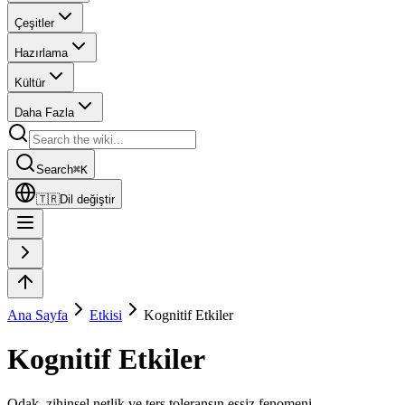
Çeşitler
Hazırlama
Kültür
Daha Fazla
Search
⌘
K
🇹🇷
Dil değiştir
Ana Sayfa
Etkisi
Kognitif Etkiler
Kognitif Etkiler
Odak, zihinsel netlik ve ters toleransın eşsiz fenomeni.