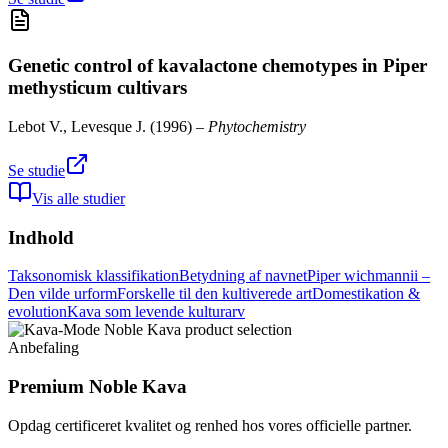
Genetic control of kavalactone chemotypes in Piper
methysticum cultivars
Lebot V., Levesque J.
(
1996
) –
Phytochemistry
Se studie
Vis alle studier
Indhold
Taksonomisk klassifikation
Betydning af navnet
Piper wichmannii –
Den vilde urform
Forskelle til den kultiverede art
Domestikation &
evolution
Kava som levende kulturarv
Anbefaling
Premium Noble Kava
Opdag certificeret kvalitet og renhed hos vores officielle partner.