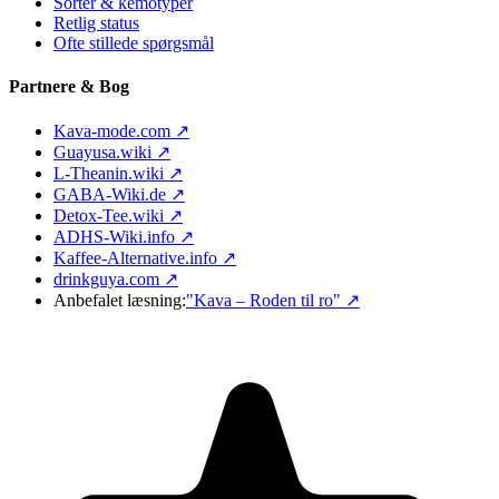
Sorter & kemotyper
Retlig status
Ofte stillede spørgsmål
Partnere & Bog
Kava-mode.com ↗
Guayusa.wiki ↗
L-Theanin.wiki ↗
GABA-Wiki.de ↗
Detox-Tee.wiki ↗
ADHS-Wiki.info ↗
Kaffee-Alternative.info ↗
drinkguya.com ↗
Anbefalet læsning:
"Kava – Roden til ro"
↗