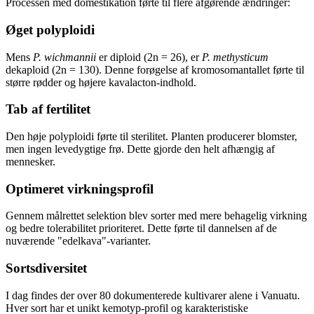
Processen med domestikation førte til flere afgørende ændringer:
Øget polyploidi
Mens
P. wichmannii
er diploid (2n = 26), er
P. methysticum
dekaploid (2n = 130). Denne forøgelse af kromosomantallet førte til
større rødder og højere kavalacton-indhold.
Tab af fertilitet
Den høje polyploidi førte til sterilitet. Planten producerer blomster,
men ingen levedygtige frø. Dette gjorde den helt afhængig af
mennesker.
Optimeret virkningsprofil
Gennem målrettet selektion blev sorter med mere behagelig virkning
og bedre tolerabilitet prioriteret. Dette førte til dannelsen af de
nuværende "edelkava"-varianter.
Sortsdiversitet
I dag findes der over 80 dokumenterede kultivarer alene i Vanuatu.
Hver sort har et unikt kemotyp-profil og karakteristiske