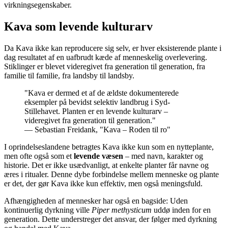
virkningsegenskaber.
Kava som levende kulturarv
Da Kava ikke kan reproducere sig selv, er hver eksisterende plante i
dag resultatet af en uafbrudt kæde af menneskelig overlevering.
Stiklinger er blevet videregivet fra generation til generation, fra
familie til familie, fra landsby til landsby.
"
Kava er dermed et af de ældste dokumenterede
eksempler på bevidst selektiv landbrug i Syd-
Stillehavet. Planten er en levende kulturarv –
videregivet fra generation til generation.
"
—
Sebastian Freidank, "Kava – Roden til ro"
I oprindelseslandene betragtes Kava ikke kun som en nytteplante,
men ofte også som et
levende væsen
– med navn, karakter og
historie. Det er ikke usædvanligt, at enkelte planter får navne og
æres i ritualer. Denne dybe forbindelse mellem menneske og plante
er det, der gør Kava ikke kun effektiv, men også meningsfuld.
Afhængigheden af mennesker har også en bagside: Uden
kontinuerlig dyrkning ville
Piper methysticum
uddø inden for en
generation. Dette understreger det ansvar, der følger med dyrkning