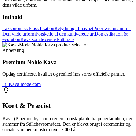
dens vilde urform.
Indhold
Taksonomisk klassifikation
Betydning af navnet
Piper wichmannii –
Den vilde urform
Forskelle til den kultiverede art
Domestikation &
evolution
Kava som levende kulturarv
Anbefaling
Premium Noble Kava
Opdag certificeret kvalitet og renhed hos vores officielle partner.
Til Kava-mode.com
Kort & Præcist
Kava (Piper methysticum) er en tropisk plante fra peberfamilien, der
stammer fra Stillehavsområdet. Den er blevet brugt i ceremonier og
sociale sammenkomster i over 3.000 år.