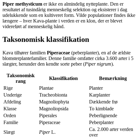
Piper methysticum
er ikke en almindelig nytteplante. Den er
resultatet af tusindårig menneskelig selektion og eksisterer i dag
udelukkende som en kultiveret form. Vilde populationer findes ikke
længere – hver Kava-plante i verden er en klon, der er blevet
videreført af menneskelig hånd.
Taksonomisk klassifikation
Kava tilhører familien
Piperaceae
(peberplanter), en af de ældste
blomsterplantefamilier. Denne familie omfatter cirka 3.600 arter i 5
slægter, herunder den kendte sorte peber (
Piper nigrum
).
Taksonomisk
Klassifikation
Bemærkning
rang
Rige
Plantae
Planter
Underige
Tracheobionta
Karplanter
Afdeling
Magnoliophyta
Dækkende frø
Klasse
Magnoliopsida
To kimblade
Orden
Piperales
Peberlignende
Familie
Piperaceae
Peberplanter
Ca. 2.000 arter verden
Slægt
Piper
L.
over