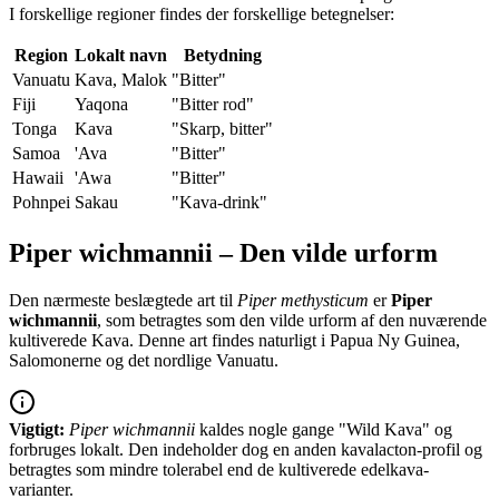
I forskellige regioner findes der forskellige betegnelser:
Region
Lokalt navn
Betydning
Vanuatu
Kava, Malok
"Bitter"
Fiji
Yaqona
"Bitter rod"
Tonga
Kava
"Skarp, bitter"
Samoa
'Ava
"Bitter"
Hawaii
'Awa
"Bitter"
Pohnpei
Sakau
"Kava-drink"
Piper wichmannii – Den vilde urform
Den nærmeste beslægtede art til
Piper methysticum
er
Piper
wichmannii
, som betragtes som den vilde urform af den nuværende
kultiverede Kava. Denne art findes naturligt i Papua Ny Guinea,
Salomonerne og det nordlige Vanuatu.
Vigtigt:
Piper wichmannii
kaldes nogle gange "Wild Kava" og
forbruges lokalt. Den indeholder dog en anden kavalacton-profil og
betragtes som mindre tolerabel end de kultiverede edelkava-
varianter.