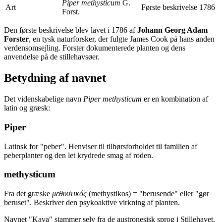
Piper methysticum
G.
Art
Første beskrivelse 1786
Forst.
Den første beskrivelse blev lavet i 1786 af
Johann Georg Adam
Forster
, en tysk naturforsker, der fulgte James Cook på hans anden
verdensomsejling. Forster dokumenterede planten og dens
anvendelse på de stillehavsøer.
Betydning af navnet
Det videnskabelige navn
Piper methysticum
er en kombination af
latin og græsk:
Piper
Latinsk for "peber". Henviser til tilhørsforholdet til familien af
peberplanter og den let krydrede smag af roden.
methysticum
Fra det græske
μεθυστικός
(methystikos) = "berusende" eller "gør
beruset". Beskriver den psykoaktive virkning af planten.
Navnet "Kava" stammer selv fra de austronesisk sprog i Stillehavet.