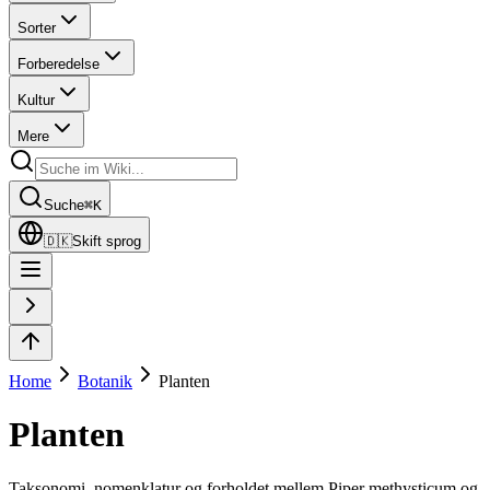
Sorter
Forberedelse
Kultur
Mere
Suche
⌘
K
🇩🇰
Skift sprog
Home
Botanik
Planten
Planten
Taksonomi, nomenklatur og forholdet mellem Piper methysticum og