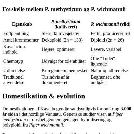
Forskelle mellem P. methysticum og P. wichmannii
P. methysticum
Egenskab
P. wichmannii
(vild)
(kultiveret)
Fortplantning
Steril, kun vegetativ
Fertil, producerer frø
Antal kromosomer
Dekaploid (2n = 130)
Diploid (2n = 26)
Kavalacton-
Højere, optimeret
Lavere, variabel
indhold
Ofte "Tudei"-
Chemotyp
Udvalgt for tolerabilitet
lignende
Udbredelse
Kun gennem mennesker
Naturlig udbredelse
Traditionel
Tusindvis af år
Begrænset, ofte
anvendelse
dokumenteret
undgået
Domestikation & evolution
Domestikationen af Kava begyndte sandsynligvis for omkring
3.000
år
siden i det nordlige Vanuatu. Genetiske studier viser, at
Piper
methysticum
er opstået gennem gentagen hybridisering og
polyploidi fra
Piper wichmannii
.