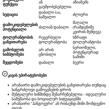
ან
აზიანებს
ფუნქცია
გაუმჯობესებულია
დაბალი έως
სედაცია
ძლიერი
საშუალო
მაღალი
დამოკიდებულების
ძალიან დაბალი
(რამდენიმე
პოტენციალი
კვირის შემდეგ)
ტოლერანტობის
რევერსული
სწრაფი
განვითარება
ტოლერანტობა
ტოლერანტობა
სერიოზული,
გამოსვლის
არ არის
პოტენციურად
სიმპტომები
ცნობილი
საშიში
შეცდომები
დაბალი
ბევრი
კავას უპირატესობები
არანაირი დამოკიდებულების განვითარება თუნდაც
ხანგრძლივი გამოყენების დროს
მენტალური სიწმინდე შენარჩუნებულია - იდეალური
სამუშაოსა და სოციალურ სიტუაციებში
არანაირი "ჰანგოვერი" ან რიბაუნდ-შიში მომდევნო
დღეს