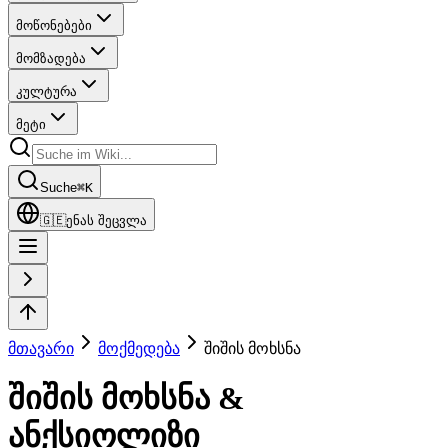
მოწონებები
მომზადება
კულტურა
მეტი
Suche
⌘
K
🇬🇪
ენას შეცვლა
მთავარი
მოქმედება
შიშის მოხსნა
შიშის მოხსნა &
ანქსიოლიზი