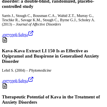
disorder: a double-blind, randomized, placebo-
controlled study
Sarris J., Stough C., Bousman C.A., Wahid Z.T., Murray G.,
Teschke R., Savage K.M., Stough C., Byrne G.J., Scholey A.
(
2013
) –
Journal of Affective Disorders
კვლევის ნახვა
Kava-Kava Extract LI 150 Is as Effective as
Opipramol and Buspirone in Generalised Anxiety
Disorder
Lehrl S.
(
2004
) –
Phytomedicine
კვლევის ნახვა
Therapeutic Potential of Kava in the Treatment of
Anxiety Disorders