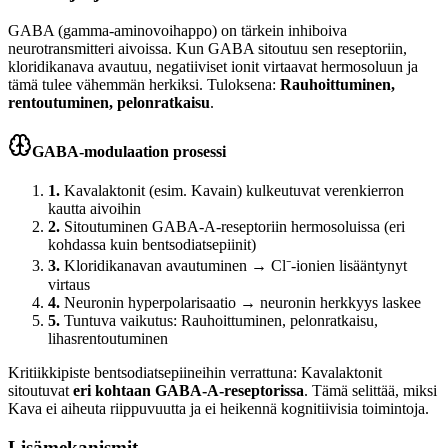
GABA (gamma-aminovoihappo) on tärkein inhiboiva
neurotransmitteri aivoissa. Kun GABA sitoutuu sen reseptoriin,
kloridikanava avautuu, negatiiviset ionit virtaavat hermosoluun ja
tämä tulee vähemmän herkiksi. Tuloksena:
Rauhoittuminen,
rentoutuminen, pelonratkaisu
.
GABA-modulaation prosessi
1
.
Kavalaktonit (esim. Kavain) kulkeutuvat verenkierron
kautta aivoihin
2
.
Sitoutuminen GABA-A-reseptoriin hermosoluissa (eri
kohdassa kuin bentsodiatsepiinit)
3
.
Kloridikanavan avautuminen → Cl⁻-ionien lisääntynyt
virtaus
4
.
Neuronin hyperpolarisaatio → neuronin herkkyys laskee
5
.
Tuntuva vaikutus: Rauhoittuminen, pelonratkaisu,
lihasrentoutuminen
Kritiikkipiste bentsodiatsepiineihin verrattuna: Kavalaktonit
sitoutuvat
eri kohtaan GABA-A-reseptorissa
. Tämä selittää, miksi
Kava ei aiheuta riippuvuutta ja ei heikennä kognitiivisia toimintoja.
Lisämekanismit