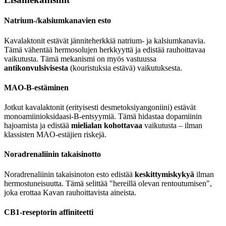
Natrium-/kalsiumkanavien esto
Kavalaktonit estävät jänniteherkkiä natrium- ja kalsiumkanavia.
Tämä vähentää hermosolujen herkkyyttä ja edistää rauhoittavaa
vaikutusta. Tämä mekanismi on myös vastuussa
antikonvulsivisesta
(kouristuksia estävä) vaikutuksesta.
MAO-B-estäminen
Jotkut kavalaktonit (erityisesti desmetoksiyangoniini) estävät
monoamiinioksidaasi-B-entsyymiä. Tämä hidastaa dopamiinin
hajoamista ja edistää
mielialan kohottavaa
vaikutusta – ilman
klassisten MAO-estäjien riskejä.
Noradrenaliinin takaisinotto
Noradrenaliinin takaisinoton esto edistää
keskittymiskykyä
ilman
hermostuneisuutta. Tämä selittää "hereillä olevan rentoutumisen",
joka erottaa Kavan rauhoittavista aineista.
CB1-reseptorin affiniteetti