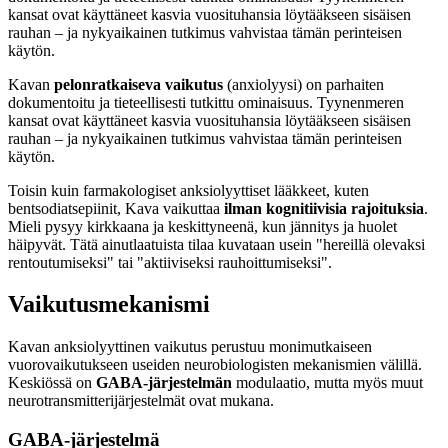
kansat ovat käyttäneet kasvia vuosituhansia löytääkseen sisäisen
rauhan – ja nykyaikainen tutkimus vahvistaa tämän perinteisen
käytön.
Kavan
pelonratkaiseva vaikutus
(anxiolyysi) on parhaiten
dokumentoitu ja tieteellisesti tutkittu ominaisuus. Tyynenmeren
kansat ovat käyttäneet kasvia vuosituhansia löytääkseen sisäisen
rauhan – ja nykyaikainen tutkimus vahvistaa tämän perinteisen
käytön.
Toisin kuin farmakologiset anksiolyyttiset lääkkeet, kuten
bentsodiatsepiinit, Kava vaikuttaa
ilman kognitiivisia rajoituksia
.
Mieli pysyy kirkkaana ja keskittyneenä, kun jännitys ja huolet
häipyvät. Tätä ainutlaatuista tilaa kuvataan usein "hereillä olevaksi
rentoutumiseksi" tai "aktiiviseksi rauhoittumiseksi".
Vaikutusmekanismi
Kavan anksiolyyttinen vaikutus perustuu monimutkaiseen
vuorovaikutukseen useiden neurobiologisten mekanismien välillä.
Keskiössä on
GABA-järjestelmän
modulaatio, mutta myös muut
neurotransmitterijärjestelmät ovat mukana.
GABA-järjestelmä