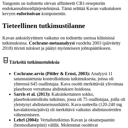
Yangonin on todistettu olevan affiniteetti CB1-reseptoriin
endokannabinoidijärjestelmässä. Tämä selittää Kavan vaikutuksen
kevyen
euforisoivan
komponentin.
Tieteellinen tutkimustilanne
Kavan anksiolyyttinen vaikutus on todistettu useissa kliinisissä
tutkimuksissa.
Cochrane-metaanalyysi
vuodelta 2003 (päivitetty
2018) tiivisti tulokset ja päätyi myönteiseen johtopäätökseen.
Tärkeitä tutkimustuloksia
Cochrane-arvio (Pittler & Ernst, 2003):
Analyysi 11
satunnaistetusta kontrolloidusta tutkimuksesta, joissa oli
yhteensä 645 osallistujaa. Kava osoitti merkittävää ylivoimaa
plaseboon verrattuna ahdistuksen hoidossa.
Sarris et al. (2013):
Kaksinkertainen sokko,
plasebokontrolloitu tutkimus, jossa oli 75 osallistujaa, joilla oli
yleistynyt ahdistuneisuushäiriö. Kava-uutteella (120-240 mg
kavalaktonia/päivä) oli merkittävä vaikutus ahdistusoireiden
vähenemiseen.
Lehrl (2004):
Vertailututkimus Kavan ja oksatsepaamin
(bentsodiatsepiini) välillä. Molemmat osoittivat