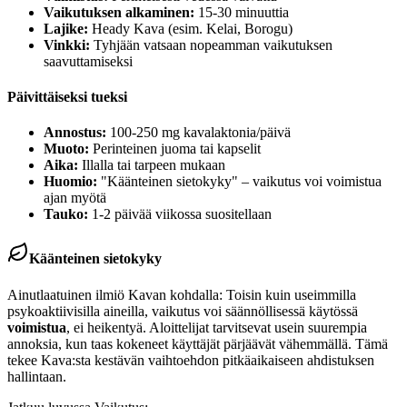
Vaikutuksen alkaminen:
15-30 minuuttia
Lajike:
Heady Kava (esim. Kelai, Borogu)
Vinkki:
Tyhjään vatsaan nopeamman vaikutuksen
saavuttamiseksi
Päivittäiseksi tueksi
Annostus:
100-250 mg kavalaktonia/päivä
Muoto:
Perinteinen juoma tai kapselit
Aika:
Illalla tai tarpeen mukaan
Huomio:
"Käänteinen sietokyky" – vaikutus voi voimistua
ajan myötä
Tauko:
1-2 päivää viikossa suositellaan
Käänteinen sietokyky
Ainutlaatuinen ilmiö Kavan kohdalla: Toisin kuin useimmilla
psykoaktiivisilla aineilla, vaikutus voi säännöllisessä käytössä
voimistua
, ei heikentyä. Aloittelijat tarvitsevat usein suurempia
annoksia, kun taas kokeneet käyttäjät pärjäävät vähemmällä. Tämä
tekee Kava:sta kestävän vaihtoehdon pitkäaikaiseen ahdistuksen
hallintaan.