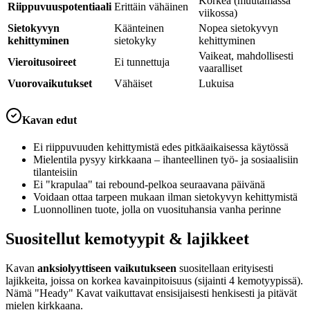
Korkea (muutamassa
Riippuvuuspotentiaali
Erittäin vähäinen
viikossa)
Sietokyvyn
Käänteinen
Nopea sietokyvyn
kehittyminen
sietokyky
kehittyminen
Vaikeat, mahdollisesti
Vieroitusoireet
Ei tunnettuja
vaaralliset
Vuorovaikutukset
Vähäiset
Lukuisa
Kavan edut
Ei riippuvuuden kehittymistä edes pitkäaikaisessa käytössä
Mielentila pysyy kirkkaana – ihanteellinen työ- ja sosiaalisiin
tilanteisiin
Ei "krapulaa" tai rebound-pelkoa seuraavana päivänä
Voidaan ottaa tarpeen mukaan ilman sietokyvyn kehittymistä
Luonnollinen tuote, jolla on vuosituhansia vanha perinne
Suositellut kemotyypit & lajikkeet
Kavan
anksiolyyttiseen vaikutukseen
suositellaan erityisesti
lajikkeita, joissa on korkea kavainpitoisuus (sijainti 4 kemotyypissä).
Nämä "Heady" Kavat vaikuttavat ensisijaisesti henkisesti ja pitävät
mielen kirkkaana.