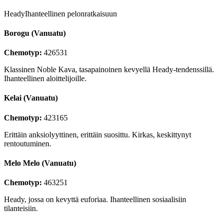
Heady
Ihanteellinen pelonratkaisuun
Borogu (Vanuatu)
Chemotyp:
426531
Klassinen Noble Kava, tasapainoinen kevyellä Heady-tendenssillä.
Ihanteellinen aloittelijoille.
Kelai (Vanuatu)
Chemotyp:
423165
Erittäin anksiolyyttinen, erittäin suosittu. Kirkas, keskittynyt
rentoutuminen.
Melo Melo (Vanuatu)
Chemotyp:
463251
Heady, jossa on kevyttä euforiaa. Ihanteellinen sosiaalisiin
tilanteisiin.