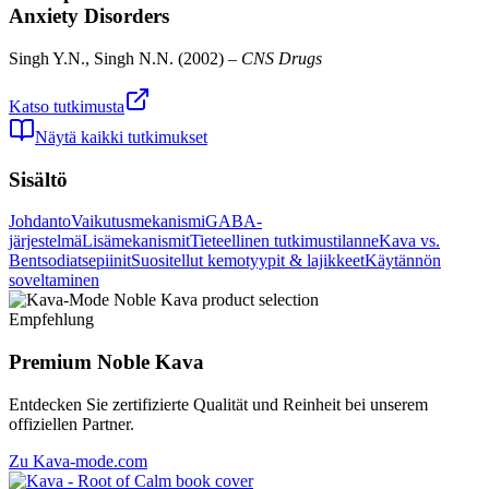
Anxiety Disorders
Singh Y.N., Singh N.N.
(
2002
) –
CNS Drugs
Katso tutkimusta
Näytä kaikki tutkimukset
Sisältö
Johdanto
Vaikutusmekanismi
GABA-
järjestelmä
Lisämekanismit
Tieteellinen tutkimustilanne
Kava vs.
Bentsodiatsepiinit
Suositellut kemotyypit & lajikkeet
Käytännön
soveltaminen
Empfehlung
Premium Noble Kava
Entdecken Sie zertifizierte Qualität und Reinheit bei unserem
offiziellen Partner.
Zu Kava-mode.com