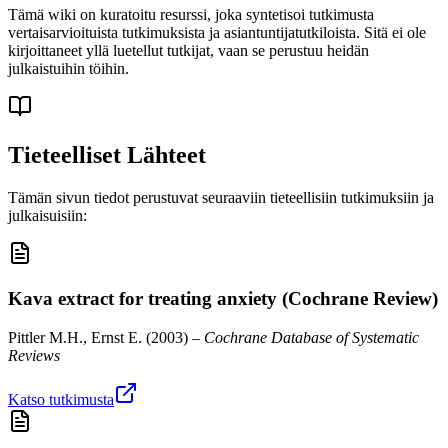
Tämä wiki on kuratoitu resurssi, joka syntetisoi tutkimusta
vertaisarvioituista tutkimuksista ja asiantuntijatutkiloista. Sitä ei ole
kirjoittaneet yllä luetellut tutkijat, vaan se perustuu heidän
julkaistuihin töihin.
Tieteelliset Lähteet
Tämän sivun tiedot perustuvat seuraaviin tieteellisiin tutkimuksiin ja
julkaisuisiin:
Kava extract for treating anxiety (Cochrane Review)
Pittler M.H., Ernst E.
(
2003
) –
Cochrane Database of Systematic
Reviews
Katso tutkimusta