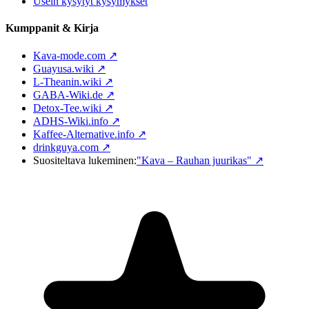
Usein kysytyt kysymykset
Kumppanit & Kirja
Kava-mode.com ↗
Guayusa.wiki ↗
L-Theanin.wiki ↗
GABA-Wiki.de ↗
Detox-Tee.wiki ↗
ADHS-Wiki.info ↗
Kaffee-Alternative.info ↗
drinkguya.com ↗
Suositeltava lukeminen:
"Kava – Rauhan juurikas"
↗