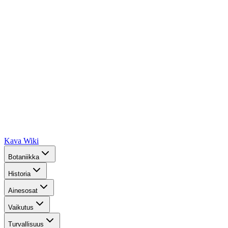
Kava Wiki
Botaniikka
Historia
Ainesosat
Vaikutus
Turvallisuus