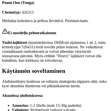
Pouni Ono (Tonga)
Chemotyp:
426315
Mielialaa kohottava ja pelkoa lievittävä. Premium-laatu.
Ei suositella pelonratkaisuun
Tudei-lajikkeet
(tunnistettavissa DHM:stä sijainnissa 1 tai 2, esim.
kemotyyppi 526431) eivät sovellu pelon hoitoon. Ne vaikuttavat
voimakkaasti rauhoittavasti ja voivat aiheuttaa väsymystä
seuraavana päivänä. Myös erittäin "Heavy" lajikkeet voivat olla
haitallisia, kun kirkkaus on toivottavaa.
Käytännön soveltaminen
Ahdistustilojen hoidossa on erilaisia strategioita riippuen siitä, onko
kyse akuutista tilanteesta vai pitkäaikaisesta tuesta.
Akuutissa ahdistuksessa
Annostus:
1-2 Shells (noin 15-30g jauhetta)
Valmistus:
Perinteisesti vedessä vaivattu