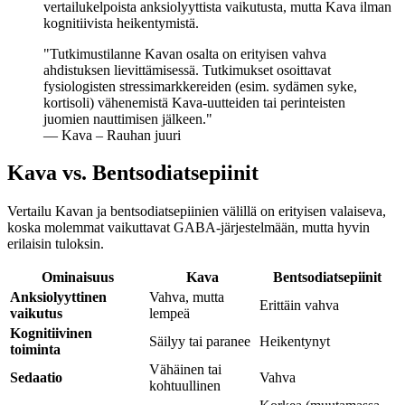
vertailukelpoista anksiolyyttista vaikutusta, mutta Kava ilman
kognitiivista heikentymistä.
"
Tutkimustilanne Kavan osalta on erityisen vahva
ahdistuksen lievittämisessä. Tutkimukset osoittavat
fysiologisten stressimarkkereiden (esim. sydämen syke,
kortisoli) vähenemistä Kava-uutteiden tai perinteisten
juomien nauttimisen jälkeen.
"
— Kava – Rauhan juuri
Kava vs. Bentsodiatsepiinit
Vertailu Kavan ja bentsodiatsepiinien välillä on erityisen valaiseva,
koska molemmat vaikuttavat GABA-järjestelmään, mutta hyvin
erilaisin tuloksin.
Ominaisuus
Kava
Bentsodiatsepiinit
Anksiolyyttinen
Vahva, mutta
Erittäin vahva
vaikutus
lempeä
Kognitiivinen
Säilyy tai paranee
Heikentynyt
toiminta
Vähäinen tai
Sedaatio
Vahva
kohtuullinen