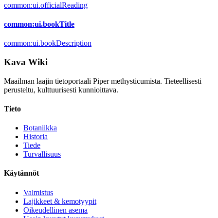
common:ui.officialReading
common:ui.bookTitle
common:ui.bookDescription
Kava Wiki
Maailman laajin tietoportaali Piper methysticumista. Tieteellisesti
perusteltu, kulttuurisesti kunnioittava.
Tieto
Botaniikka
Historia
Tiede
Turvallisuus
Käytännöt
Valmistus
Lajikkeet & kemotyypit
Oikeudellinen asema