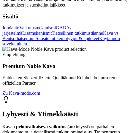
tutkimukset ja suositellut lajikkeet.
Sisältö
Johdanto
Vaikutusmekanismi
GABA-
järjestelmä
Lisämekanismit
Tieteellinen tutkimustilanne
Kava vs.
Bentsodiatsepiinit
Suositellut kemotyypit & lajikkeet
Käytännön
soveltaminen
Empfehlung
Premium Noble Kava
Entdecken Sie zertifizierte Qualität und Reinheit bei unserem
offiziellen Partner.
Zu Kava-mode.com
Lyhyesti & Ytimekkäästi
Kavan
pelonratkaiseva vaikutus
(anxiolyysi) on parhaiten
dokumentoitu ja tieteellisesti tutkittu ominaisuus. Tyynenmeren