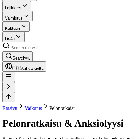
Lajikkeet
Valmistus
Kulttuuri
Lisää
Search
⌘
K
🇫🇮
Vaihda kieltä
Etusivu
Vaikutus
Pelonratkaisu
Pelonratkaisu & Anksiolyysi
Kuinka Kava lievittää pelkoja luonnollisesti – vaikutusmekanismit,