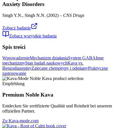
Anxiety Disorders
Singh Y.N., Singh N.N.
(
2002
) –
CNS Drugs
Zobacz badanie
Zobacz wszystkie badania
Spis treści
Wprowadzenie
Mechanizm działania
System GABA
Inne
mechanizmy
Stan badań naukowych
Kava vs.
Benzodiazepiny
Zalecane chemotypy i odmiany
Praktyczne
zastosowanie
Empfehlung
Premium Noble Kava
Entdecken Sie zertifizierte Qualität und Reinheit bei unserem
offiziellen Partner.
Zu Kava-mode.com