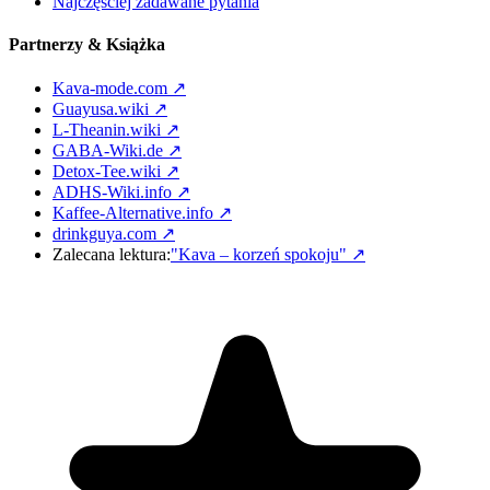
Najczęściej zadawane pytania
Partnerzy & Książka
Kava-mode.com ↗
Guayusa.wiki ↗
L-Theanin.wiki ↗
GABA-Wiki.de ↗
Detox-Tee.wiki ↗
ADHS-Wiki.info ↗
Kaffee-Alternative.info ↗
drinkguya.com ↗
Zalecana lektura:
"Kava – korzeń spokoju"
↗