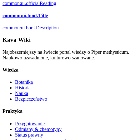
common:ui.officialReading
common:ui.bookTitle
common:ui.bookDescription
Kava Wiki
Najobszerniejszy na świecie portal wiedzy o Piper methysticum.
Naukowo uzasadnione, kulturowo szanowane.
Wiedza
Botanika
Historia
Nauka
Bezpieczeństwo
Praktyka
Przygotowanie
Odmiany & chemotypy
Status prawny