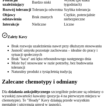
Potencjał
Wysoki (po kilku
Bardzo niski
uzależniający
tygodniach)
Rozwój tolerancji
Tolerancja odwrotna
Szybka tolerancja
Objawy
Ciężkie, potencjalnie
Brak znanych
odstawienia
niebezpieczne
Interakcje
Nieliczne
Liczne
Zalety Kavy
Brak rozwoju uzależnienia nawet przy dłuższym stosowaniu
Jasność umysłu pozostaje zachowana – idealne do pracy i
sytuacji społecznych
Brak "kaca" ani lęku reboundowego następnego dnia
Może być stosowane w razie potrzeby, bez budowania
tolerancji
Naturalny produkt z tysiącletnią tradycją
Zalecane chemotypy i odmiany
Dla
działania anksjolitycznego
szczególnie polecane są odmiany o
wysokiej zawartości kawainy (pozycja 4 na pierwszym miejscu w
chemotypie). Te "Heady" Kavy działają przede wszystkim
mentalnie i utrzymują umysł w jasności.