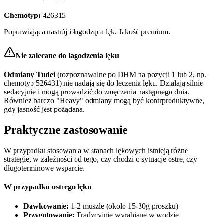
Chemotyp:
426315
Poprawiająca nastrój i łagodząca lęk. Jakość premium.
Nie zalecane do łagodzenia lęku
Odmiany Tudei
(rozpoznawalne po DHM na pozycji 1 lub 2, np.
chemotyp 526431) nie nadają się do leczenia lęku. Działają silnie
sedacyjnie i mogą prowadzić do zmęczenia następnego dnia.
Również bardzo "Heavy" odmiany mogą być kontrproduktywne,
gdy jasność jest pożądana.
Praktyczne zastosowanie
W przypadku stosowania w stanach lękowych istnieją różne
strategie, w zależności od tego, czy chodzi o sytuacje ostre, czy
długoterminowe wsparcie.
W przypadku ostrego lęku
Dawkowanie:
1-2 muszle (około 15-30g proszku)
Przygotowanie:
Tradycyjnie wyrabiane w wodzie