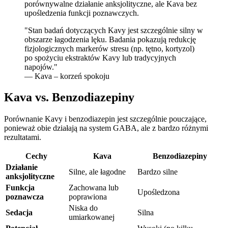
porównywalne działanie anksjolityczne, ale Kava bez
upośledzenia funkcji poznawczych.
"
Stan badań dotyczących Kavy jest szczególnie silny w
obszarze łagodzenia lęku. Badania pokazują redukcję
fizjologicznych markerów stresu (np. tętno, kortyzol)
po spożyciu ekstraktów Kavy lub tradycyjnych
napojów.
"
— Kava – korzeń spokoju
Kava vs. Benzodiazepiny
Porównanie Kavy i benzodiazepin jest szczególnie pouczające,
ponieważ obie działają na system GABA, ale z bardzo różnymi
rezultatami.
Cechy
Kava
Benzodiazepiny
Działanie
Silne, ale łagodne
Bardzo silne
anksjolityczne
Funkcja
Zachowana lub
Upośledzona
poznawcza
poprawiona
Niska do
Sedacja
Silna
umiarkowanej