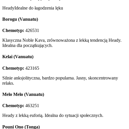
Heady
Idealne do łagodzenia lęku
Borogu (Vanuatu)
Chemotyp:
426531
Klasyczna Noble Kava, zrównoważona z lekką tendencją Heady.
Idealna dla początkujących.
Kelai (Vanuatu)
Chemotyp:
423165
Silnie anksjolityczna, bardzo popularna. Jasny, skoncentrowany
relaks.
Melo Melo (Vanuatu)
Chemotyp:
463251
Heady z lekką euforią. Idealna do sytuacji społecznych.
Pouni Ono (Tonga)