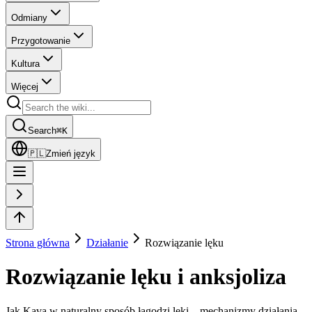
Odmiany
Przygotowanie
Kultura
Więcej
Search
⌘
K
🇵🇱
Zmień język
Strona główna
Działanie
Rozwiązanie lęku
Rozwiązanie lęku i anksjoliza
Jak Kava w naturalny sposób łagodzi lęki – mechanizmy działania,