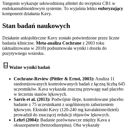
Yangonin wykazuje udowodnioną afinitet do receptora CB1 w
endokannabinoidowym systemie. To wyjaśnia lekko
euforyzujący
komponent działania Kavy.
Stan badań naukowych
Działanie anksjolityczne Kavy zostało potwierdzone przez liczne
badania kliniczne.
Meta-analiza Cochrane
z 2003 roku
(aktualizowana w 2018) podsumowała wyniki i doszła do
pozytywnego wniosku.
Ważne wyniki badań
Cochrane-Review (Pittler & Ernst, 2003):
Analiza 11
randomizowanych kontrolowanych badań z łączną liczbą 645
uczestników. Kava wykazała znaczną przewagę nad placebo
w leczeniu stanów lękowych.
Sarris et al. (2013):
Podwójnie ślepe, kontrolowane placebo
badanie z 75 uczestnikami z uogólnionym zaburzeniem
lękowym. Ekstrakt Kavy (120-240 mg kavalaktone/dzień)
prowadził do znaczącej redukcji objawów lękowych.
Lehrl (2004):
Badanie porównawcze między Kava a
oksazepamem (benzodiazepina). Oba wykazały