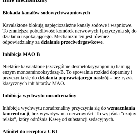
Blokada kanałów sodowych/wapniowych
Kavalaktone blokują napięciozależne kanały sodowe i wapniowe.
To zmniejsza pobudliwość komórek nerwowych i przyczynia się do
działania uspokajającego. Mechanizm ten jest również
odpowiedzialny za
działanie przeciwdrgawkowe
.
Inhibicja MAO-B
Niektóre kavalaktone (szczególnie desmetoksyyangonin) hamują
enzym monoaminooksydazę-B. To spowalnia rozkład dopaminy i
przyczynia się do
działania poprawiającego nastrój
– bez ryzyk
klasycznych inhibitorów MAO.
Inhibicja wychwytu noradrenaliny
Inhibicja wychwytu noradrenaliny przyczynia się do
wzmacniania
koncentracji
, bez wywoływania nerwowości. To wyjaśnia "czujny
relaks", który odróżnia Kawę od substancji sedacyjnych.
Afinitet do receptora CB1