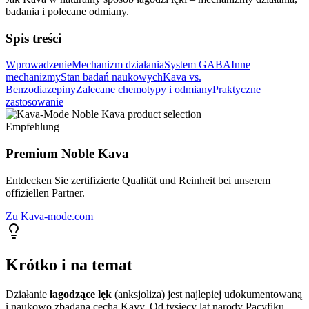
badania i polecane odmiany.
Spis treści
Wprowadzenie
Mechanizm działania
System GABA
Inne
mechanizmy
Stan badań naukowych
Kava vs.
Benzodiazepiny
Zalecane chemotypy i odmiany
Praktyczne
zastosowanie
Empfehlung
Premium Noble Kava
Entdecken Sie zertifizierte Qualität und Reinheit bei unserem
offiziellen Partner.
Zu Kava-mode.com
Krótko i na temat
Działanie
łagodzące lęk
(anksjoliza) jest najlepiej udokumentowaną
i naukowo zbadana cechą Kavy. Od tysięcy lat narody Pacyfiku