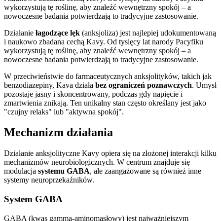
wykorzystują tę roślinę, aby znaleźć wewnętrzny spokój – a
nowoczesne badania potwierdzają to tradycyjne zastosowanie.
Działanie
łagodzące lęk
(anksjoliza) jest najlepiej udokumentowaną
i naukowo zbadana cechą Kavy. Od tysięcy lat narody Pacyfiku
wykorzystują tę roślinę, aby znaleźć wewnętrzny spokój – a
nowoczesne badania potwierdzają to tradycyjne zastosowanie.
W przeciwieństwie do farmaceutycznych anksjolityków, takich jak
benzodiazepiny, Kava działa
bez ograniczeń poznawczych
. Umysł
pozostaje jasny i skoncentrowany, podczas gdy napięcie i
zmartwienia znikają. Ten unikalny stan często określany jest jako
"czujny relaks" lub "aktywna spokój".
Mechanizm działania
Działanie anksjolityczne Kavy opiera się na złożonej interakcji kilku
mechanizmów neurobiologicznych. W centrum znajduje się
modulacja
systemu GABA
, ale zaangażowane są również inne
systemy neuroprzekaźników.
System GABA
GABA (kwas gamma-aminomasłowy) jest najważniejszym