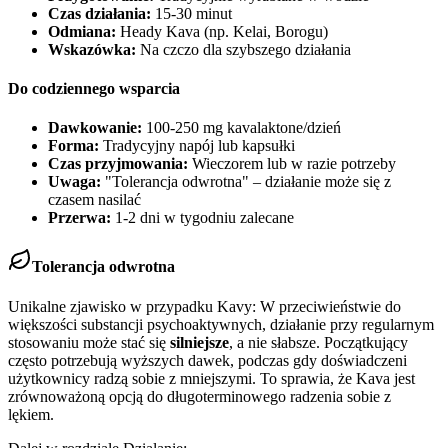
Czas działania:
15-30 minut
Odmiana:
Heady Kava (np. Kelai, Borogu)
Wskazówka:
Na czczo dla szybszego działania
Do codziennego wsparcia
Dawkowanie:
100-250 mg kavalaktone/dzień
Forma:
Tradycyjny napój lub kapsułki
Czas przyjmowania:
Wieczorem lub w razie potrzeby
Uwaga:
"Tolerancja odwrotna" – działanie może się z
czasem nasilać
Przerwa:
1-2 dni w tygodniu zalecane
Tolerancja odwrotna
Unikalne zjawisko w przypadku Kavy: W przeciwieństwie do
większości substancji psychoaktywnych, działanie przy regularnym
stosowaniu może stać się
silniejsze
, a nie słabsze. Początkujący
często potrzebują wyższych dawek, podczas gdy doświadczeni
użytkownicy radzą sobie z mniejszymi. To sprawia, że Kava jest
zrównoważoną opcją do długoterminowego radzenia sobie z
lękiem.