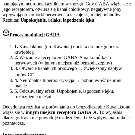
hamującym neuroprzekaźnikiem w mózgu. Gdy GABA wiąże się z
jego receptorem, otwiera się kanał chlorkowy, negatywne jony
wpływają do komórki nerwowej, a ta staje się mniej pobudliwa.
Rezultat:
Uspokojenie, relaks, łagodzenie lęku
.
Proces modulacji GABA
1
.
Kavalaktone (np. Kawaina) dociera do mózgu przez
krwiobieg
2
.
Wiązanie z receptorem GABA-A na komórkach
nerwowych (w innym miejscu niż benzodiazepiny)
3
.
Otwarcie kanału chlorkowego → zwiększony napływ
jonów Cl⁻
4
.
Neuronalna hiperpolaryzacja → pobudliwość neuronu
maleje
5
.
Odczuwalny efekt: Uspokojenie, łagodzenie lęku,
rozluźnienie mięśni
Decydująca różnica w porównaniu do benzodiazepin: Kavalaktone
wiążą się w
innym miejscu receptora GABA-A
. To wyjaśnia,
dlaczego Kava nie powoduje uzależnienia i nie wpływa na funkcje
poznawcze.
Inne mechanizmy