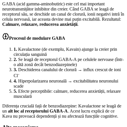
GABA (acid gamma-aminobutiric) este cel mai important
neurotransmițător inhibitor din creier. Când GABA se leagă de
receptorul său, se deschide un canal de clorură, ionii negativi intră în
celula nervoasă, iar aceasta devine mai puțin excitabilă. Rezultatul:
Calmare, relaxare, reducerea anxietății
.
Procesul de modulare GABA
1
.
Kavalactone (de exemplu, Kavain) ajunge la creier prin
circulația sanguină
2
.
Se leagă de receptorul GABA-A pe celulele nervoase (într-
o altă zonă decât benzodiazepinele)
3
.
Deschiderea canalului de clorură → influx crescut de ioni
Cl⁻
4
.
Hiperpolarizarea neuronală → excitabilitatea neuronului
scade
5
.
Efecte perceptibile: calmare, reducerea anxietății, relaxare
musculară
Diferența crucială față de benzodiazepine: Kavalactone se leagă de
un
alt loc al receptorului GABA-A
. Acest lucru explică de ce
Kava nu provoacă dependență și nu afectează funcțiile cognitive.