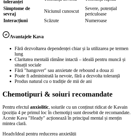
toleranței
Simptome de
Severe, potențial
Niciunul cunoscut
sevraj
periculoase
Interacțiuni
Scăzute
Numeroase
Avantajele Kava
Fără dezvoltarea dependenței chiar și la utilizarea pe termen
lung
Claritatea mentală rămâne intactă – ideală pentru muncă și
situații sociale
Fără "hangover" sau anxietate de rebound a doua zi
Poate fi administrată la nevoie, fără a dezvolta toleranță
Produs natural cu o tradiție de mii de ani
Chemotipuri & soiuri recomandate
Pentru efectul
anxiolitic
, soiurile cu un conținut ridicat de Kavain
(poziția 4 pe primul loc în chemotip) sunt deosebit de recomandate.
Aceste Kava "Heady" acționează în principal mental și mențin
mintea clară.
Heady
Ideal pentru reducerea anxietății