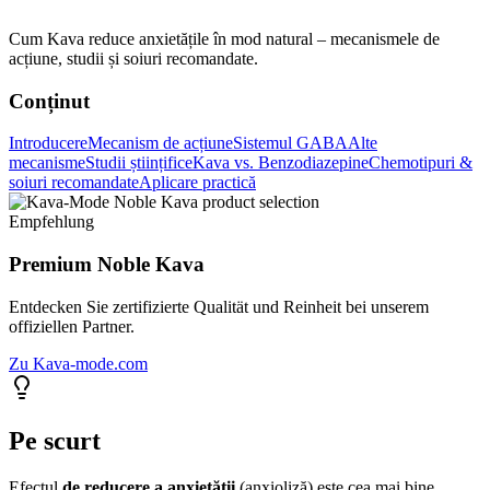
Cum Kava reduce anxietățile în mod natural – mecanismele de
acțiune, studii și soiuri recomandate.
Conținut
Introducere
Mecanism de acțiune
Sistemul GABA
Alte
mecanisme
Studii științifice
Kava vs. Benzodiazepine
Chemotipuri &
soiuri recomandate
Aplicare practică
Empfehlung
Premium Noble Kava
Entdecken Sie zertifizierte Qualität und Reinheit bei unserem
offiziellen Partner.
Zu Kava-mode.com
Pe scurt
Efectul
de reducere a anxietății
(anxioliză) este cea mai bine