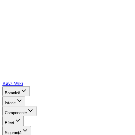
Kava Wiki
Botanică
Istorie
Componente
Efect
Siguranță