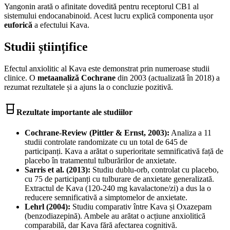
Yangonin arată o afinitate dovedită pentru receptorul CB1 al
sistemului endocanabinoid. Acest lucru explică componenta ușor
euforică
a efectului Kava.
Studii științifice
Efectul anxiolitic al Kava este demonstrat prin numeroase studii
clinice. O
metaanaliză Cochrane
din 2003 (actualizată în 2018) a
rezumat rezultatele și a ajuns la o concluzie pozitivă.
Rezultate importante ale studiilor
Cochrane-Review (Pittler & Ernst, 2003):
Analiza a 11
studii controlate randomizate cu un total de 645 de
participanți. Kava a arătat o superioritate semnificativă față de
placebo în tratamentul tulburărilor de anxietate.
Sarris et al. (2013):
Studiu dublu-orb, controlat cu placebo,
cu 75 de participanți cu tulburare de anxietate generalizată.
Extractul de Kava (120-240 mg kavalactone/zi) a dus la o
reducere semnificativă a simptomelor de anxietate.
Lehrl (2004):
Studiu comparativ între Kava și Oxazepam
(benzodiazepină). Ambele au arătat o acțiune anxiolitică
comparabilă, dar Kava fără afectarea cognitivă.