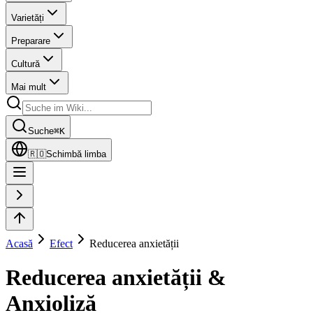
Varietăți
Preparare
Cultură
Mai mult
Suche
⌘
K
🇷🇴
Schimbă limba
Acasă
Efect
Reducerea anxietății
Reducerea anxietății &
Anxioliză