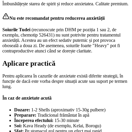
Îmbunătățește starea de spirit și reduce anxietatea. Calitate premium.
Nu este recomandat pentru reducerea anxietății
Soiurile Tudei
(recunoscute prin DHM pe poziția 1 sau 2, de
exemplu, chemotip 526431) nu sunt potrivite pentru tratamentul
anxietății. Acestea au un efect sedativ puternic și pot provoca
oboseală a doua zi. De asemenea, soiurile foarte "Heavy" pot fi
contraproductive atunci când se dorește claritate.
Aplicare practică
Pentru aplicarea în cazurile de anxietate există diferite strategii, în
funcție de dacă este vorba despre situații acute sau suport pe termen
lung.
În caz de anxietate acută
Dozare:
1-2 Shells (aproximativ 15-30g pulbere)
Preparare:
Tradicional frământat în apă
Începerea efectului:
15-30 minute
Soi:
Kava Heady (de exemplu, Kelai, Borogu)
Sfat:
Pe stomacul gol pentru un efect mai rapid