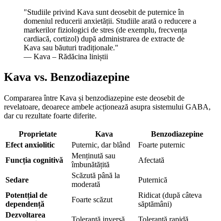
"
Studiile privind Kava sunt deosebit de puternice în
domeniul reducerii anxietății. Studiile arată o reducere a
markerilor fiziologici de stres (de exemplu, frecvența
cardiacă, cortizol) după administrarea de extracte de
Kava sau băuturi tradiționale.
"
— Kava – Rădăcina liniștii
Kava vs. Benzodiazepine
Compararea între Kava și benzodiazepine este deosebit de
revelatoare, deoarece ambele acționează asupra sistemului GABA,
dar cu rezultate foarte diferite.
Proprietate
Kava
Benzodiazepine
Efect anxiolitic
Puternic, dar blând
Foarte puternic
Menținută sau
Funcția cognitivă
Afectată
îmbunătățită
Scăzută până la
Sedare
Puternică
moderată
Potentțial de
Ridicat (după câteva
Foarte scăzut
dependență
săptămâni)
Dezvoltarea
Toleranță inversă
Toleranță rapidă