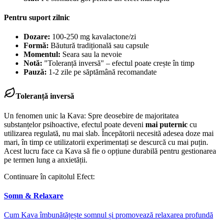
Pentru suport zilnic
Dozare:
100-250 mg kavalactone/zi
Formă:
Băutură tradițională sau capsule
Momentul:
Seara sau la nevoie
Notă:
"Toleranță inversă" – efectul poate crește în timp
Pauză:
1-2 zile pe săptămână recomandate
Toleranță inversă
Un fenomen unic la Kava: Spre deosebire de majoritatea
substanțelor psihoactive, efectul poate deveni
mai puternic
cu
utilizarea regulată, nu mai slab. Începătorii necesită adesea doze mai
mari, în timp ce utilizatorii experimentați se descurcă cu mai puțin.
Acest lucru face ca Kava să fie o opțiune durabilă pentru gestionarea
pe termen lung a anxietății.
Continuare în capitolul Efect:
Somn & Relaxare
Cum Kava îmbunătățește somnul și promovează relaxarea profundă