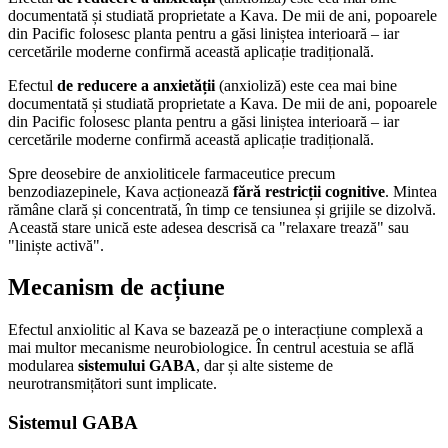
documentată și studiată proprietate a Kava. De mii de ani, popoarele
din Pacific folosesc planta pentru a găsi liniștea interioară – iar
cercetările moderne confirmă această aplicație tradițională.
Efectul
de reducere a anxietății
(anxioliză) este cea mai bine
documentată și studiată proprietate a Kava. De mii de ani, popoarele
din Pacific folosesc planta pentru a găsi liniștea interioară – iar
cercetările moderne confirmă această aplicație tradițională.
Spre deosebire de anxioliticele farmaceutice precum
benzodiazepinele, Kava acționează
fără restricții cognitive
. Mintea
rămâne clară și concentrată, în timp ce tensiunea și grijile se dizolvă.
Această stare unică este adesea descrisă ca "relaxare trează" sau
"liniște activă".
Mecanism de acțiune
Efectul anxiolitic al Kava se bazează pe o interacțiune complexă a
mai multor mecanisme neurobiologice. În centrul acestuia se află
modularea
sistemului GABA
, dar și alte sisteme de
neurotransmițători sunt implicate.
Sistemul GABA