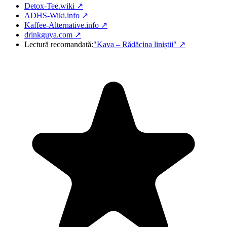
Detox-Tee.wiki ↗
ADHS-Wiki.info ↗
Kaffee-Alternative.info ↗
drinkguya.com ↗
Lectură recomandată:
"Kava – Rădăcina liniștii"
↗