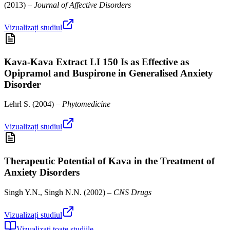
(
2013
) –
Journal of Affective Disorders
Vizualizați studiul
Kava-Kava Extract LI 150 Is as Effective as
Opipramol and Buspirone in Generalised Anxiety
Disorder
Lehrl S.
(
2004
) –
Phytomedicine
Vizualizați studiul
Therapeutic Potential of Kava in the Treatment of
Anxiety Disorders
Singh Y.N., Singh N.N.
(
2002
) –
CNS Drugs
Vizualizați studiul
Vizualizați toate studiile