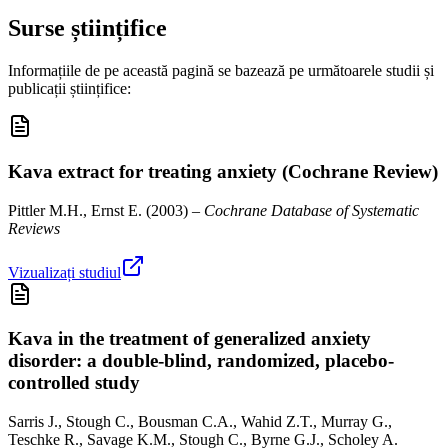
Surse științifice
Informațiile de pe această pagină se bazează pe următoarele studii și
publicații științifice:
Kava extract for treating anxiety (Cochrane Review)
Pittler M.H., Ernst E.
(
2003
) –
Cochrane Database of Systematic
Reviews
Vizualizați studiul
Kava in the treatment of generalized anxiety
disorder: a double-blind, randomized, placebo-
controlled study
Sarris J., Stough C., Bousman C.A., Wahid Z.T., Murray G.,
Teschke R., Savage K.M., Stough C., Byrne G.J., Scholey A.