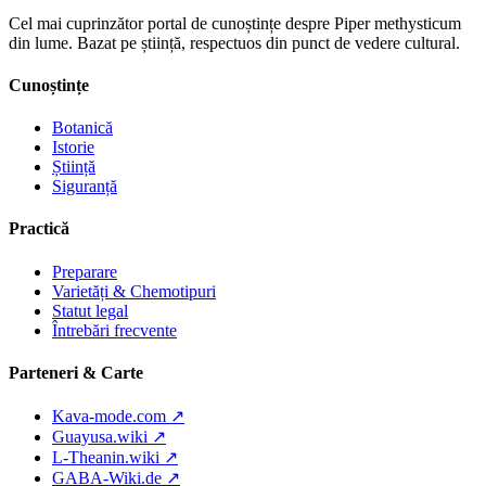
Cel mai cuprinzător portal de cunoștințe despre Piper methysticum
din lume. Bazat pe știință, respectuos din punct de vedere cultural.
Cunoștințe
Botanică
Istorie
Știință
Siguranță
Practică
Preparare
Varietăți & Chemotipuri
Statut legal
Întrebări frecvente
Parteneri & Carte
Kava-mode.com ↗
Guayusa.wiki ↗
L-Theanin.wiki ↗
GABA-Wiki.de ↗