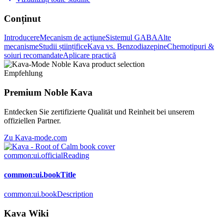
Conținut
Introducere
Mecanism de acțiune
Sistemul GABA
Alte
mecanisme
Studii științifice
Kava vs. Benzodiazepine
Chemotipuri &
soiuri recomandate
Aplicare practică
Empfehlung
Premium Noble Kava
Entdecken Sie zertifizierte Qualität und Reinheit bei unserem
offiziellen Partner.
Zu Kava-mode.com
common:ui.officialReading
common:ui.bookTitle
common:ui.bookDescription
Kava Wiki