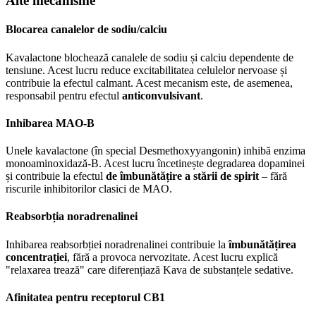
Alte mecanisme
Blocarea canalelor de sodiu/calciu
Kavalactone blochează canalele de sodiu și calciu dependente de
tensiune. Acest lucru reduce excitabilitatea celulelor nervoase și
contribuie la efectul calmant. Acest mecanism este, de asemenea,
responsabil pentru efectul
anticonvulsivant
.
Inhibarea MAO-B
Unele kavalactone (în special Desmethoxyyangonin) inhibă enzima
monoaminoxidază-B. Acest lucru încetinește degradarea dopaminei
și contribuie la efectul
de îmbunătățire a stării de spirit
– fără
riscurile inhibitorilor clasici de MAO.
Reabsorbția noradrenalinei
Inhibarea reabsorbției noradrenalinei contribuie la
îmbunătățirea
concentrației
, fără a provoca nervozitate. Acest lucru explică
"relaxarea trează" care diferențiază Kava de substanțele sedative.
Afinitatea pentru receptorul CB1