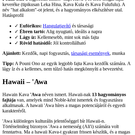
keveréke (tipikusan Leka Hina, Kava Kula és Kava Fulufulu). A
név "hat alkalom"-ot jelent, és a hagyományos elkészítésre utal.
Hatásprofil
✓
Eufórikus:
Hangulatjavító
és társasági
✓
Ébren tartó:
Alig nyugtató, ideális a napra
✓
Lágy íz:
Kellemesebb, mint sok más fajta
✓
Rövid hatásidő:
Jól kontrollálható
Ajánlott:
Kezdők, napi fogyasztás,
társasági események
, munka
Tipp:
A Pouni Ono az egyik legjobb fajta Kava kezdők számára. A
lágy íz és a kellemes, nem túlzó hatás megkönnyíti a bevezetést.
Hawaii – 'Awa
Hawain Kava
'Awa
néven ismert. Hawaii-nak
13 hagyományos
fajtája
van, amelyek mind Noble-ként ismertek és fogyasztásra
alkalmasak. A hawaii 'Awa híres a magas potenciájáról és egyedi
karakteréről.
'Awa különleges kulturális jelentőséggel bír Hawaii-n.
Történelmileg bizonyos 'Awa a nemesség (Ali'i) számára volt
fenntartva. Ma a hawaii Kava-t gyakran frissen készítik, és a magas