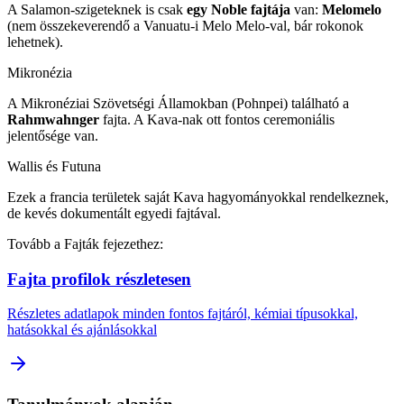
A Salamon-szigeteknek is csak
egy Noble fajtája
van:
Melomelo
(nem összekeverendő a Vanuatu-i Melo Melo-val, bár rokonok
lehetnek).
Mikronézia
A Mikronéziai Szövetségi Államokban (Pohnpei) található a
Rahmwahnger
fajta. A Kava-nak ott fontos ceremoniális
jelentősége van.
Wallis és Futuna
Ezek a francia területek saját Kava hagyományokkal rendelkeznek,
de kevés dokumentált egyedi fajtával.
Tovább a Fajták fejezethez:
Fajta profilok részletesen
Részletes adatlapok minden fontos fajtáról, kémiai típusokkal,
hatásokkal és ajánlásokkal