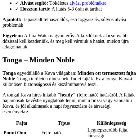
✓
Alvást segítő:
Tökéletes
alvási problémákra
✓
Hosszan tartó:
A hatás 5-8 órán át tarthat
Ajánlott:
Tapasztalt felhasználók, esti fogyasztás, súlyos alvási
problémák
Figyelem:
A Loa Waka nagyon erős. A kezdőknek alacsonyabb
dózissal kell kezdeniük, és meg kell várniuk a hatást, mielőtt újra
adagolnának.
Tonga – Minden Noble
Tonga
egyedülálló a Kava világában:
Minden ott termesztett fajta
Noble
. Tonga területén nincsenek Tudei fajták. Ez a tongai Kava-t
különösen biztonságossá és kiszámíthatóvá teszi.
A tongai Kava híres inkább
"heady"
(fejre ható) hatásáról. A fajták
hajlamosak kevésbé nyugtatóak lenni, mint a fidzsi vagy vanuatu-i
Kava, és jól alkalmasak a napi fogyasztásra és társasági
eseményekre.
Fajta
Típus
Különlegesség
Legnépszerűbb fajta,
Pouni Ono
Fejre ható
társasági