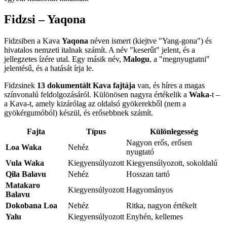
Fidzsi – Yaqona
Fidzsiben a Kava
Yaqona
néven ismert (kiejtve "Yang-gona") és
hivatalos nemzeti italnak számít. A név "keserűt" jelent, és a
jellegzetes ízére utal. Egy másik név,
Malogu
, a "megnyugtatni"
jelentésű, és a hatását írja le.
Fidzsinek
13 dokumentált Kava fajtája
van, és híres a magas
színvonalú feldolgozásáról. Különösen nagyra értékelik a
Waka
-t –
a Kava-t, amely kizárólag az oldalsó gyökerekből (nem a
gyökérgumóból) készül, és erősebbnek számít.
Fajta
Típus
Különlegesség
Nagyon erős, erősen
Loa Waka
Nehéz
nyugtató
Vula Waka
Kiegyensúlyozott
Kiegyensúlyozott, sokoldalú
Qila Balavu
Nehéz
Hosszan tartó
Matakaro
Kiegyensúlyozott
Hagyományos
Balavu
Dokobana Loa
Nehéz
Ritka, nagyon értékelt
Yalu
Kiegyensúlyozott
Enyhén, kellemes