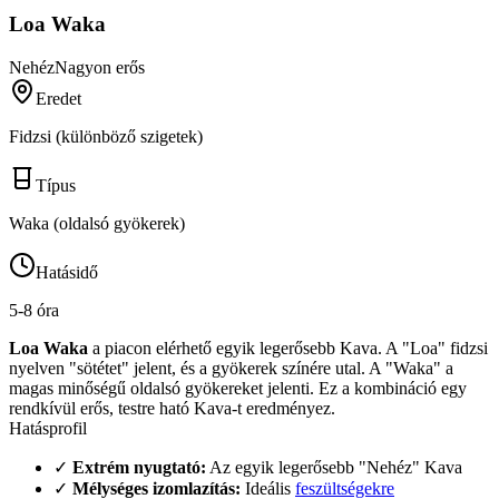
Loa Waka
Nehéz
Nagyon erős
Eredet
Fidzsi (különböző szigetek)
Típus
Waka (oldalsó gyökerek)
Hatásidő
5-8 óra
Loa Waka
a piacon elérhető egyik legerősebb Kava. A "Loa" fidzsi
nyelven "sötétet" jelent, és a gyökerek színére utal. A "Waka" a
magas minőségű oldalsó gyökereket jelenti. Ez a kombináció egy
rendkívül erős, testre ható Kava-t eredményez.
Hatásprofil
✓
Extrém nyugtató:
Az egyik legerősebb "Nehéz" Kava
✓
Mélységes izomlazítás:
Ideális
feszültségekre