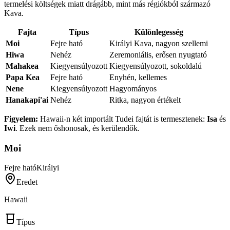
termelési költségek miatt drágább, mint más régiókból származó
Kava.
Fajta
Típus
Különlegesség
Moi
Fejre ható
Királyi Kava, nagyon szellemi
Hiwa
Nehéz
Zeremoniális, erősen nyugtató
Mahakea
Kiegyensúlyozott
Kiegyensúlyozott, sokoldalú
Papa Kea
Fejre ható
Enyhén, kellemes
Nene
Kiegyensúlyozott
Hagyományos
Hanakapi'ai
Nehéz
Ritka, nagyon értékelt
Figyelem:
Hawaii-n két importált Tudei fajtát is termesztenek:
Isa
és
Iwi
. Ezek nem őshonosak, és kerülendők.
Moi
Fejre ható
Királyi
Eredet
Hawaii
Típus