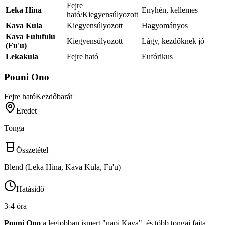
Fejre
Leka Hina
Enyhén, kellemes
ható/Kiegyensúlyozott
Kava Kula
Kiegyensúlyozott
Hagyományos
Kava Fulufulu
Kiegyensúlyozott
Lágy, kezdőknek jó
(Fu'u)
Lekakula
Fejre ható
Eufórikus
Pouni Ono
Fejre ható
Kezdőbarát
Eredet
Tonga
Összetétel
Blend (Leka Hina, Kava Kula, Fu'u)
Hatásidő
3-4 óra
Pouni Ono
a legjobban ismert "napi Kava", és több tongai fajta