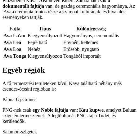
Fidzsiben a Kava
'Ava
néven ismert. Samoának csak
4
dokumentált fajtája
van, de gazdag ceremoniális hagyománya. Az
'Ava-ceremónia fontos része a szamoai kultúrának, és hivatalos
eseményeken tartják.
Fajta
Típus
Különlegesség
Ava La'au
Kiegyensúlyozott
Hagyományos, ceremoniális
Ava Lea
Fejre ható
Enyhén, kellemes
Ava Loa
Nehéz
Erősebb, nyugtató
Ava Tonga
Kiegyensúlyozott
Tongából importált
Egyéb régiók
A fő termesztési területeken kívül Kava található néhány más
csendes-óceáni régióban is:
Pápua Új-Guinea
PNG-nek csak
egy Noble fajtája
van:
Kau kupwe
, amelyet Baluan
szigetén termesztenek. A legtöbb más PNG-fajta Tudei, és
kerülendők.
Salamon-szigetek