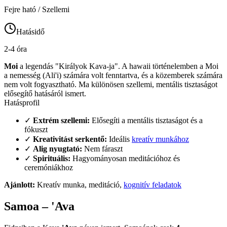
Fejre ható / Szellemi
Hatásidő
2-4 óra
Moi
a legendás "Királyok Kava-ja". A hawaii történelemben a Moi
a nemesség (Ali'i) számára volt fenntartva, és a közemberek számára
nem volt fogyasztható. Ma különösen szellemi, mentális tisztaságot
elősegítő hatásáról ismert.
Hatásprofil
✓
Extrém szellemi:
Elősegíti a mentális tisztaságot és a
fókuszt
✓
Kreativitást serkentő:
Ideális
kreatív munkához
✓
Alig nyugtató:
Nem fáraszt
✓
Spirituális:
Hagyományosan meditációhoz és
ceremóniákhoz
Ajánlott:
Kreatív munka, meditáció,
kognitív feladatok
Samoa – 'Ava