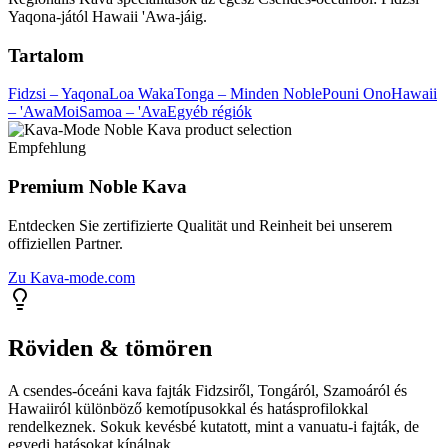
Yaqona-jától Hawaii 'Awa-jáig.
Tartalom
Fidzsi – Yaqona
Loa Waka
Tonga – Minden Noble
Pouni Ono
Hawaii
– 'Awa
Moi
Samoa – 'Ava
Egyéb régiók
Empfehlung
Premium Noble Kava
Entdecken Sie zertifizierte Qualität und Reinheit bei unserem
offiziellen Partner.
Zu Kava-mode.com
Röviden & tömören
A csendes-óceáni kava fajták Fidzsiről, Tongáról, Szamoáról és
Hawaiiról különböző kemotípusokkal és hatásprofilokkal
rendelkeznek. Sokuk kevésbé kutatott, mint a vanuatu-i fajták, de
egyedi hatásokat kínálnak.