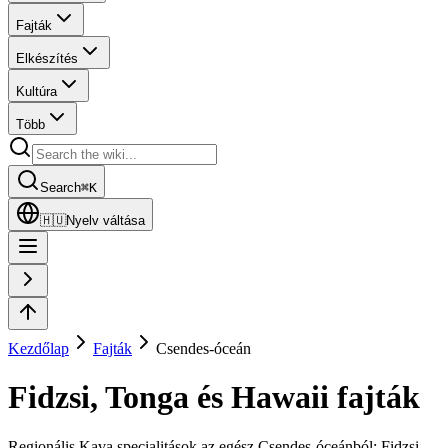
Fajták
Elkészítés
Kultúra
Több
Search
⌘
K
🇭🇺
Nyelv váltása
Kezdőlap
Fajták
Csendes-óceán
Fidzsi, Tonga és Hawaii fajták
Regionális Kava specialitások az egész Csendes-óceánból: Fidzsi