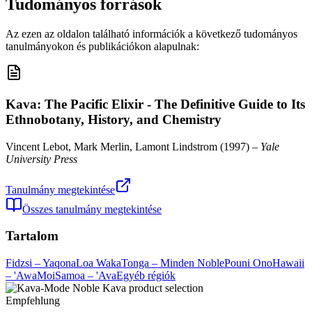
Tudományos források
Az ezen az oldalon található információk a következő tudományos
tanulmányokon és publikációkon alapulnak:
Kava: The Pacific Elixir - The Definitive Guide to Its
Ethnobotany, History, and Chemistry
Vincent Lebot, Mark Merlin, Lamont Lindstrom
(
1997
) –
Yale
University Press
Tanulmány megtekintése
Összes tanulmány megtekintése
Tartalom
Fidzsi – Yaqona
Loa Waka
Tonga – Minden Noble
Pouni Ono
Hawaii
– 'Awa
Moi
Samoa – 'Ava
Egyéb régiók
Empfehlung