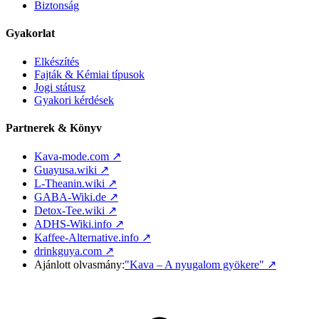
Biztonság
Gyakorlat
Elkészítés
Fajták & Kémiai típusok
Jogi státusz
Gyakori kérdések
Partnerek & Könyv
Kava-mode.com ↗
Guayusa.wiki ↗
L-Theanin.wiki ↗
GABA-Wiki.de ↗
Detox-Tee.wiki ↗
ADHS-Wiki.info ↗
Kaffee-Alternative.info ↗
drinkguya.com ↗
Ajánlott olvasmány:
"Kava – A nyugalom gyökere"
↗