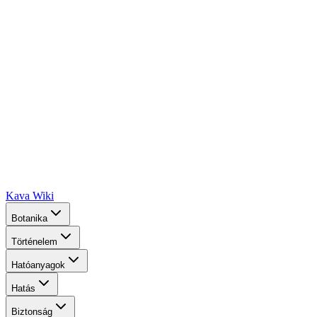
Kava Wiki
Botanika
Történelem
Hatóanyagok
Hatás
Biztonság