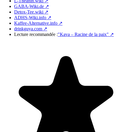
L-Theanin.wiki ↗
GABA-Wiki.de ↗
Detox-Tee.wiki ↗
ADHS-Wiki.info ↗
Kaffee-Alternative.info ↗
drinkguya.com ↗
Lecture recommandée :
"Kava – Racine de la paix"
↗