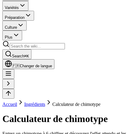
Variétés
Préparation
Culture
Plus
Search
⌘
K
🇫🇷
Changer de langue
Accueil
Ingrédients
Calculateur de chimotype
Calculateur de chimotype
Entrez un chimotype à 6 chiffres et découvrez l'effet attendu et les