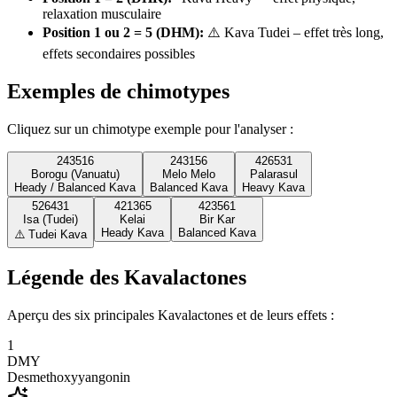
relaxation musculaire
Position 1 ou 2 = 5 (DHM)
:
⚠️ Kava Tudei – effet très long,
effets secondaires possibles
Exemples de chimotypes
Cliquez sur un chimotype exemple pour l'analyser :
243516
243156
426531
Borogu (Vanuatu)
Melo Melo
Palarasul
Heady / Balanced Kava
Balanced Kava
Heavy Kava
526431
421365
423561
Isa (Tudei)
Kelai
Bir Kar
Heady Kava
Balanced Kava
⚠️ Tudei Kava
Légende des Kavalactones
Aperçu des six principales Kavalactones et de leurs effets :
1
DMY
Desmethoxyyangonin