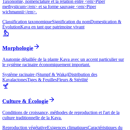
Taxonomie, nomenclature et la relation entre <em>Piper
methysticum</em> et sa forme sauvage <em>Piper
wichmannii</em>.
Classification taxonomique
Signification du nom
Domestication &
Évolution
Kava en tant que patrimoine vivant
Morphologie
Anatomie détaillée de la plante Kava avec un accent particulier sur
le système racinaire économiquement important.
Système racinaire (Stumpf & Waka)
Distribution des
Kavalactones
Tiges & Feuilles
Fleurs & Stérilité
Culture & Écologie
Conditions de croissance, méthodes de reproduction et l'art de la
culture traditionnelle de la Kava.
Reproduction végétative
Exigences climatiques
Caractéristiques du