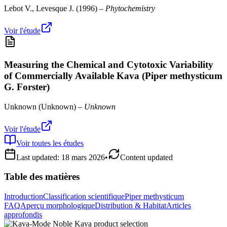
Lebot V., Levesque J.
(
1996
) –
Phytochemistry
Voir l'étude
Measuring the Chemical and Cytotoxic Variability
of Commercially Available Kava (Piper methysticum
G. Forster)
Unknown
(
Unknown
) –
Unknown
Voir l'étude
Voir toutes les études
Last updated:
18 mars 2026
•
Content updated
Table des matières
Introduction
Classification scientifique
Piper methysticum
FAQ
Aperçu morphologique
Distribution & Habitat
Articles
approfondis