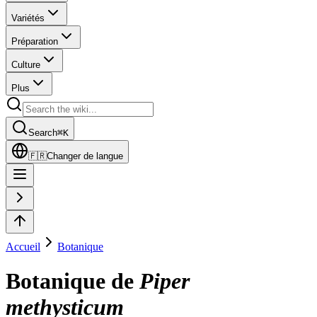
Variétés
Préparation
Culture
Plus
Search
⌘
K
🇫🇷
Changer de langue
Accueil
Botanique
Botanique de
Piper
methysticum