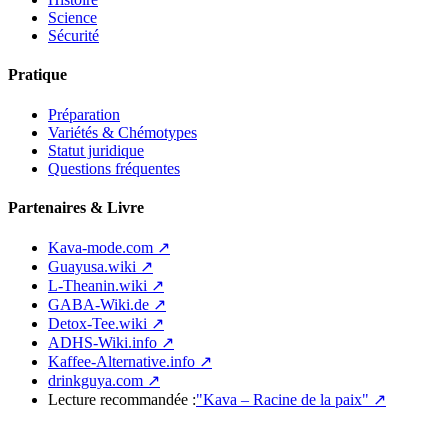
Science
Sécurité
Pratique
Préparation
Variétés & Chémotypes
Statut juridique
Questions fréquentes
Partenaires & Livre
Kava-mode.com ↗
Guayusa.wiki ↗
L-Theanin.wiki ↗
GABA-Wiki.de ↗
Detox-Tee.wiki ↗
ADHS-Wiki.info ↗
Kaffee-Alternative.info ↗
drinkguya.com ↗
Lecture recommandée :
"Kava – Racine de la paix"
↗