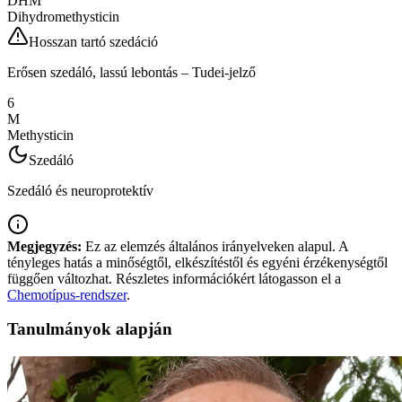
DHM
Dihydromethysticin
Hosszan tartó szedáció
Erősen szedáló, lassú lebontás – Tudei-jelző
6
M
Methysticin
Szedáló
Szedáló és neuroprotektív
Megjegyzés:
Ez az elemzés általános irányelveken alapul. A
tényleges hatás a minőségtől, elkészítéstől és egyéni érzékenységtől
függően változhat. Részletes információkért látogasson el a
Chemotípus-rendszer
.
Tanulmányok alapján