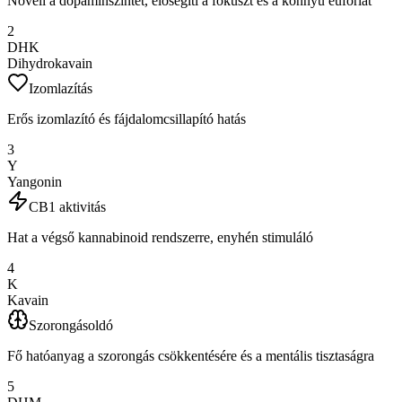
Növeli a dopaminszintet, elősegíti a fókuszt és a könnyű eufóriát
2
DHK
Dihydrokavain
Izomlazítás
Erős izomlazító és fájdalomcsillapító hatás
3
Y
Yangonin
CB1 aktivitás
Hat a végső kannabinoid rendszerre, enyhén stimuláló
4
K
Kavain
Szorongásoldó
Fő hatóanyag a szorongás csökkentésére és a mentális tisztaságra
5