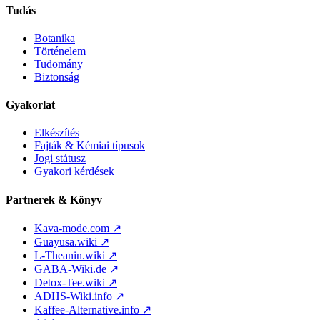
Tudás
Botanika
Történelem
Tudomány
Biztonság
Gyakorlat
Elkészítés
Fajták & Kémiai típusok
Jogi státusz
Gyakori kérdések
Partnerek & Könyv
Kava-mode.com ↗
Guayusa.wiki ↗
L-Theanin.wiki ↗
GABA-Wiki.de ↗
Detox-Tee.wiki ↗
ADHS-Wiki.info ↗
Kaffee-Alternative.info ↗