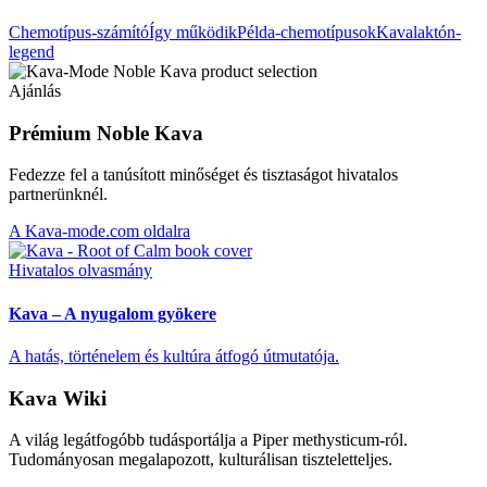
Chemotípus-számító
Így működik
Példa-chemotípusok
Kavalaktón-
legend
Ajánlás
Prémium Noble Kava
Fedezze fel a tanúsított minőséget és tisztaságot hivatalos
partnerünknél.
A Kava-mode.com oldalra
Hivatalos olvasmány
Kava – A nyugalom gyökere
A hatás, történelem és kultúra átfogó útmutatója.
Kava Wiki
A világ legátfogóbb tudásportálja a Piper methysticum-ról.
Tudományosan megalapozott, kulturálisan tiszteletteljes.