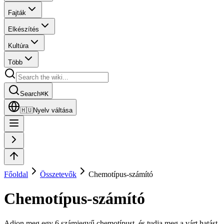
Fajták
Elkészítés
Kultúra
Több
Search
⌘
K
🇭🇺
Nyelv váltása
Főoldal
Összetevők
Chemotípus-számító
Chemotípus-számító
Adjon meg egy 6 számjegyű chemotípust, és tudja meg a várt hatást