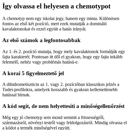
Így olvassa el helyesen a chemotypot
A
chemotyp
nem egy iskolai jegy, hanem egy minta. Különösen
fontos az első két pozíció, mert ezek mutatják a domináló
kavalaktonokat és ezzel együtt a hatás irányát.
Az első számok a legfontosabbak
Az 1. és 2. pozíció mutatja, hogy mely kavalaktonok formálják egy
fajta karakterét. Pontosan itt dől el gyakran, hogy egy fajta inkább
felemelő, nehéz vagy problémás hatású-e.
A korai 5 figyelmeztető jel
A dihidrometiszticin az 1. vagy 2. pozícióban klasszikus jelzés a
Tudei
-profilokra, amelyek hosszabb és gyakran kellemetlenebb
hatással bírnak.
A kód segít, de nem helyettesíti a minőségellenőrzést
Még egy jó
chemotyp
sem mond semmit a frissességről,
származásról, növényi testről vagy feldolgozásról. Mindig olvassa el
a kódot a termék minőségével együtt.