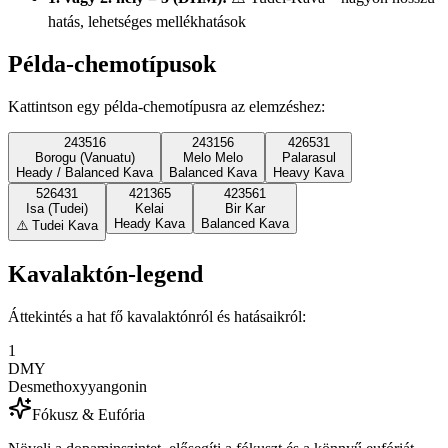
hatás, lehetséges mellékhatások
Példa-chemotípusok
Kattintson egy példa-chemotípusra az elemzéshez:
243516
243156
426531
Borogu (Vanuatu)
Melo Melo
Palarasul
Heady / Balanced Kava
Balanced Kava
Heavy Kava
526431
421365
423561
Isa (Tudei)
Kelai
Bir Kar
Heady Kava
Balanced Kava
⚠️ Tudei Kava
Kavalaktón-legend
Áttekintés a hat fő kavalaktónról és hatásaikról:
1
DMY
Desmethoxyyangonin
Fókusz & Eufória