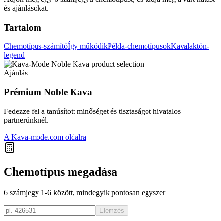
és ajánlásokat.
Tartalom
Chemotípus-számító
Így működik
Példa-chemotípusok
Kavalaktón-
legend
Ajánlás
Prémium Noble Kava
Fedezze fel a tanúsított minőséget és tisztaságot hivatalos
partnerünknél.
A Kava-mode.com oldalra
Chemotípus megadása
6 számjegy 1-6 között, mindegyik pontosan egyszer
Elemzés