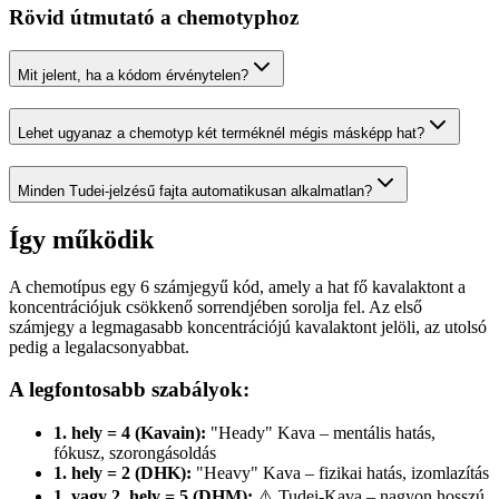
Rövid útmutató a chemotyphoz
Mit jelent, ha a kódom érvénytelen?
Lehet ugyanaz a
chemotyp
két terméknél mégis másképp hat?
Minden
Tudei
-jelzésű fajta automatikusan alkalmatlan?
Így működik
A chemotípus egy 6 számjegyű kód, amely a hat fő kavalaktont a
koncentrációjuk csökkenő sorrendjében sorolja fel. Az első
számjegy a legmagasabb koncentrációjú kavalaktont jelöli, az utolsó
pedig a legalacsonyabbat.
A legfontosabb szabályok:
1. hely = 4 (Kavain)
:
"Heady" Kava – mentális hatás,
fókusz, szorongásoldás
1. hely = 2 (DHK)
:
"Heavy" Kava – fizikai hatás, izomlazítás
1. vagy 2. hely = 5 (DHM)
:
⚠️ Tudei-Kava – nagyon hosszú