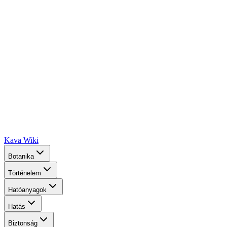
Kava Wiki
Botanika
Történelem
Hatóanyagok
Hatás
Biztonság