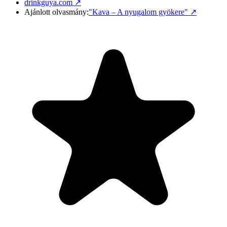
drinkguya.com ↗
Ajánlott olvasmány:
"Kava – A nyugalom gyökere"
↗