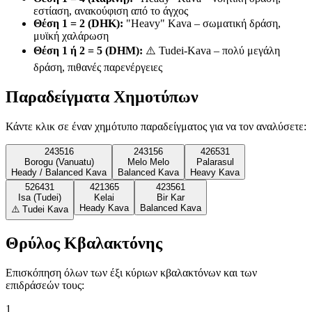
εστίαση, ανακούφιση από το άγχος
Θέση 1 = 2 (DHK)
:
"Heavy" Kava – σωματική δράση,
μυϊκή χαλάρωση
Θέση 1 ή 2 = 5 (DHM)
:
⚠️ Tudei-Kava – πολύ μεγάλη
δράση, πιθανές παρενέργειες
Παραδείγματα Χημοτύπων
Κάντε κλικ σε έναν χημότυπο παραδείγματος για να τον αναλύσετε:
243516
243156
426531
Borogu (Vanuatu)
Melo Melo
Palarasul
Heady / Balanced Kava
Balanced Kava
Heavy Kava
526431
421365
423561
Isa (Tudei)
Kelai
Bir Kar
Heady Kava
Balanced Kava
⚠️ Tudei Kava
Θρύλος Κβαλακτόνης
Επισκόπηση όλων των έξι κύριων κβαλακτόνων και των
επιδράσεών τους:
1