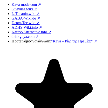
Kava-mode.com ↗
Guayusa.wiki ↗
L-Theanin.wiki ↗
GABA-Wiki.de ↗
Detox-Tee.wiki ↗
ADHS-Wiki.info ↗
Kaffee-Alternative.info ↗
drinkguya.com ↗
Προτεινόμενη ανάγνωση:
"Kava – Ρίζα της Ηρεμίας"
↗