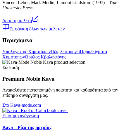
Vincent Lebot, Mark Merlin, Lamont Lindstrom
(
1997
) –
Yale
University Press
Δείτε τη μελέτη
Εμφάνιση όλων των μελετών
Περιεχόμενα
Υπολογιστής Χημοτύπων
Πώς λειτουργεί
Παραδείγματα
Χημοτύπων
Θρύλος Κβαλακτόνης
Σύσταση
Premium Noble Kava
Ανακαλύψτε πιστοποιημένη ποιότητα και καθαρότητα από τον
επίσημο συνεργάτη μας.
Στο Kava-mode.com
Επίσημη ανάγνωση
Kava – Ρίζα της ηρεμίας