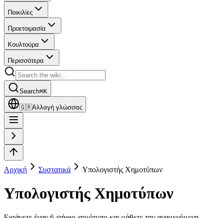
Ποικιλίες
Προετοιμασία
Κουλτούρα
Περισσότερα
Search
⌘
K
🇬🇷
Αλλαγή γλώσσας
Αρχική
Συστατικά
Υπολογιστής Χημοτύπων
Υπολογιστής Χημοτύπων
Εισάγετε έναν 6-ψήφιο χημότυπο και μάθετε την αναμενόμενη