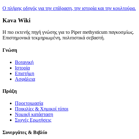
Ο πλήρης οδηγός για την επίδραση, την ιστορία και την κουλτούρα.
Kava Wiki
Η πιο εκτενής πηγή γνώσης για το Piper methysticum παγκοσμίως.
Επιστημονικά τεκμηριωμένη, πολιτιστικά σεβαστή.
Γνώση
Βοτανική
Ιστορία
Επιστήμη
Ασφάλεια
Πράξη
Προετοιμασία
Ποικιλίες & Χημικοί τύποι
Νομική κατάσταση
Συχνές Ερωτήσεις
Συνεργάτες & Βιβλίο