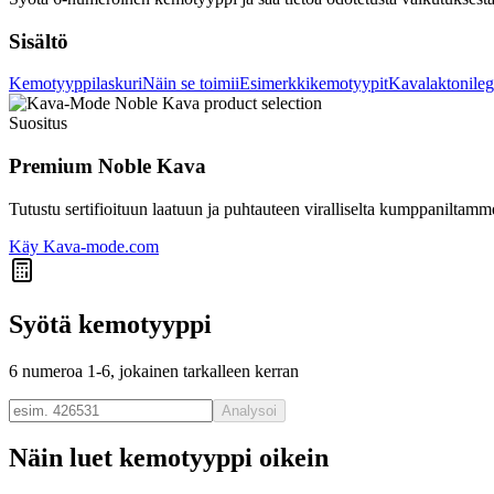
Sisältö
Kemotyyppilaskuri
Näin se toimii
Esimerkkikemotyypit
Kavalaktonileg
Suositus
Premium Noble Kava
Tutustu sertifioituun laatuun ja puhtauteen viralliselta kumppaniltamm
Käy Kava-mode.com
Syötä kemotyyppi
6 numeroa 1-6, jokainen tarkalleen kerran
Analysoi
Näin luet kemotyyppi oikein