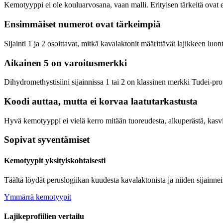
Kemotyyppi ei ole kouluarvosana, vaan malli. Erityisen tärkeitä ovat e
Ensimmäiset numerot ovat tärkeimpiä
Sijainti 1 ja 2 osoittavat, mitkä kavalaktonit määrittävät lajikkeen luon
Aikainen 5 on varoitusmerkki
Dihydromethystisiini sijainnissa 1 tai 2 on klassinen merkki
Tudei
-pro
Koodi auttaa, mutta ei korvaa laatutarkastusta
Hyvä kemotyyppi ei vielä kerro mitään tuoreudesta, alkuperästä, kasvi
Sopivat syventämiset
Kemotyypit yksityiskohtaisesti
Täältä löydät peruslogiikan kuudesta kavalaktonista ja niiden sijainnei
Ymmärrä kemotyypit
Lajikeprofiilien vertailu