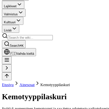
Lajikkeet
Valmistus
Kulttuuri
Lisää
Search
⌘
K
🇫🇮
Vaihda kieltä
Etusivu
Ainesosat
Kemotyyppilaskuri
Kemotyyppilaskuri
Syötä 6-numeroinen kemotyyppi ja saa tietoa odotetusta vaikutuksesta 