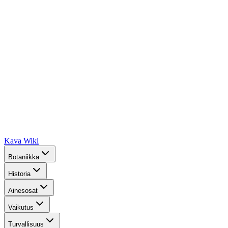
Kava Wiki
Botaniikka
Historia
Ainesosat
Vaikutus
Turvallisuus