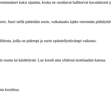
nsimmäiset kaksi sijaintia, koska ne osoittavat hallitsevat kavalaktonit 
teen. Juuri siellä päätetään usein, vaikuttaako lajike enemmän päihdyttävä
fiileista, joilla on pidempi ja usein epämiellyttävämpi vaikutus.
n osasta tai käsittelystä. Lue koodi aina yhdessä tuotelaadun kanssa.
sta koodissa.