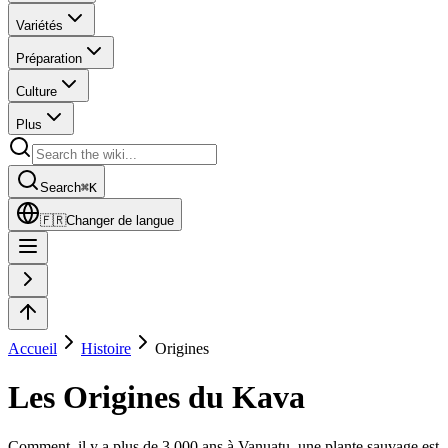
Variétés
Préparation
Culture
Plus
Search
⌘
K
🇫🇷
Changer de langue
Accueil
Histoire
Origines
Les Origines du Kava
Comment, il y a plus de 3 000 ans à Vanuatu, une plante sauvage est