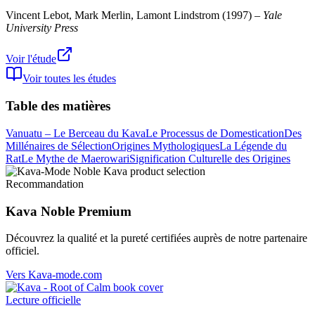
Vincent Lebot, Mark Merlin, Lamont Lindstrom
(
1997
) –
Yale
University Press
Voir l'étude
Voir toutes les études
Table des matières
Vanuatu – Le Berceau du Kava
Le Processus de Domestication
Des
Millénaires de Sélection
Origines Mythologiques
La Légende du
Rat
Le Mythe de Maerowari
Signification Culturelle des Origines
Recommandation
Kava Noble Premium
Découvrez la qualité et la pureté certifiées auprès de notre partenaire
officiel.
Vers Kava-mode.com
Lecture officielle