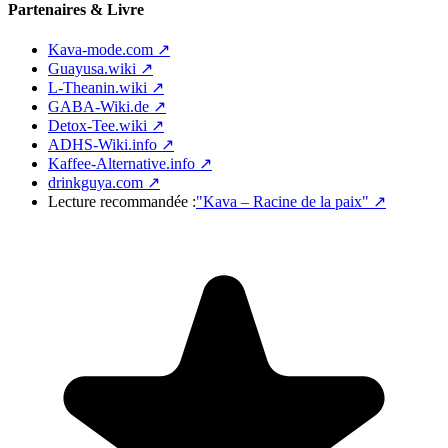
Partenaires & Livre
Kava-mode.com ↗
Guayusa.wiki ↗
L-Theanin.wiki ↗
GABA-Wiki.de ↗
Detox-Tee.wiki ↗
ADHS-Wiki.info ↗
Kaffee-Alternative.info ↗
drinkguya.com ↗
Lecture recommandée :
"Kava – Racine de la paix"
↗