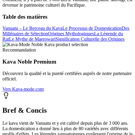
devenue le patrimoine culturel du Pacifique.
Table des matières
Vanuatu – Le Berceau du Kava
Le Processus de Domestication
Des
Millénaires de Sélection
Origines Mythologiques
La Légende du
Rat
Le Mythe de Maerowari
Signification Culturelle des Origines
Recommandation
Kava Noble Premium
Découvrez la qualité et la pureté certifiées auprès de notre partenaire
officiel.
Vers Kava-mode.com
Bref & Concis
Le kava vient de Vanuatu et y est cultivé depuis plus de 3 000 ans.
La domestication a donné lieu à plus de 80 variétés avec différents
profils d'effets. Les légendes vanuatuiennes expliquent l'origine de la