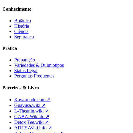
Conhecimento
Botânica
História
Ciência
Segurança
Prática
Preparação
Variedades & Quimiotipos
Status Legal
Perguntas Frequentes
Parceiros & Livro
Kava-mode.com ↗
Guayusa.wiki ↗
L-Theanin.wiki ↗
GABA-Wiki.de ↗
Detox-Tee.wiki ↗
ADHS-Wiki.info ↗