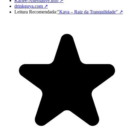
Kaffee-Alternative.info ↗
drinkguya.com ↗
Leitura Recomendada:
"Kava – Raiz da Tranquilidade"
↗