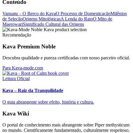
Conteúdo
Vanuatu – O Berço do Kava
O Processo de Domesticação
Milênios
de Seleção
Origens Mitológicas
A Lenda do Rato
O Mito de
Maerowari
Significado Cultural das Origens
Recomendação
Kava Premium Noble
Descubra qualidade e pureza certificadas com nosso parceiro oficial.
Para Kava-mode.com
Leitura Oficial
Kava – Raiz da Tranquilidade
O guia abrangente sobre efeito, história e cultura.
Kava Wiki
O portal de conhecimento mais abrangente sobre Piper methysticum
no mundo. Cientificamente fundamentado, culturalmente respeitoso.