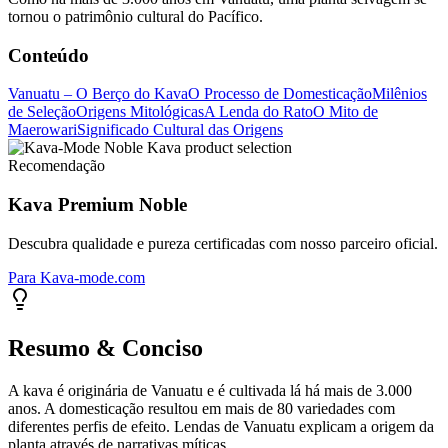
tornou o patrimônio cultural do Pacífico.
Conteúdo
Vanuatu – O Berço do Kava
O Processo de Domesticação
Milênios
de Seleção
Origens Mitológicas
A Lenda do Rato
O Mito de
Maerowari
Significado Cultural das Origens
Recomendação
Kava Premium Noble
Descubra qualidade e pureza certificadas com nosso parceiro oficial.
Para Kava-mode.com
Resumo & Conciso
A kava é originária de Vanuatu e é cultivada lá há mais de 3.000
anos. A domesticação resultou em mais de 80 variedades com
diferentes perfis de efeito. Lendas de Vanuatu explicam a origem da
planta através de narrativas míticas.