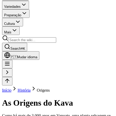
Variedades
Preparação
Cultura
Mais
Search
⌘
K
🇵🇹
Mudar idioma
Início
História
Origens
As Origens do Kava
Como há mais de 3.000 anos em Vanuatu, uma planta selvagem se