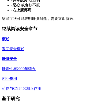
•
异常疲劳
或虚弱
•
恶心
或食欲不振
•
右上腹疼痛
这些症状可能表明肝脏问题，需要立即就医。
继续阅读安全章节
概述
返回安全概述
肝脏安全
肝毒性与2002年禁令
相互作用
药物与CYP450相互作用
基于研究