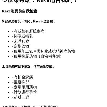
决策帮助：Kava适合我吗？
Kava消费前自我检查
❌
如果您有以下情况，Kava不适合您：
•
有或曾有肝脏疾病
•
怀孕或哺乳
•
未满18岁
•
定期饮酒
•
服用苯二氮卓类药物或抗精神病药物
•
服用抗凝药物（血液稀释剂）
⚠️
如果您有以下情况，请与医生交谈：
•
有帕金森病
•
重度抑郁
•
定期服用药物
•
计划进行手术
•
超过65岁