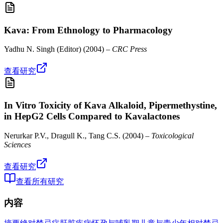
Kava: From Ethnology to Pharmacology
Yadhu N. Singh (Editor)
(
2004
) –
CRC Press
查看研究
In Vitro Toxicity of Kava Alkaloid, Pipermethystine,
in HepG2 Cells Compared to Kavalactones
Nerurkar P.V., Dragull K., Tang C.S.
(
2004
) –
Toxicological
Sciences
查看研究
查看所有研究
内容