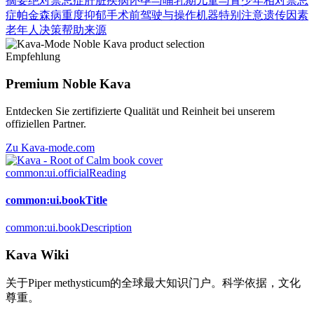
摘要
绝对禁忌症
肝脏疾病
怀孕与哺乳期
儿童与青少年
相对禁忌
症
帕金森病
重度抑郁
手术前
驾驶与操作机器
特别注意
遗传因素
老年人
决策帮助
来源
Empfehlung
Premium Noble Kava
Entdecken Sie zertifizierte Qualität und Reinheit bei unserem
offiziellen Partner.
Zu Kava-mode.com
common:ui.officialReading
common:ui.bookTitle
common:ui.bookDescription
Kava Wiki
关于Piper methysticum的全球最大知识门户。科学依据，文化
尊重。