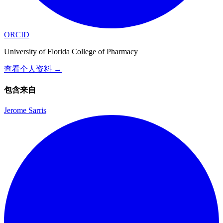
ORCID
University of Florida College of Pharmacy
查看个人资料
→
包含来自
Jerome Sarris