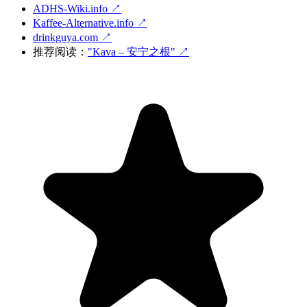
ADHS-Wiki.info ↗
Kaffee-Alternative.info ↗
drinkguya.com ↗
推荐阅读：
"Kava – 安宁之根"
↗