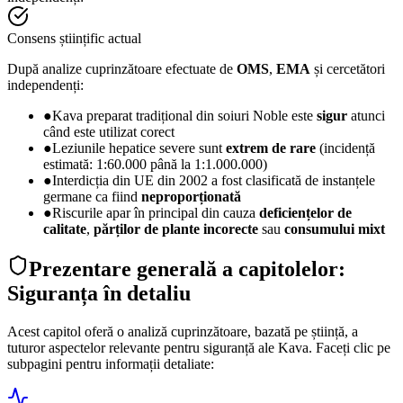
Consens științific actual
După analize cuprinzătoare efectuate de
OMS
,
EMA
și cercetători
independenți:
●
Kava preparat tradițional din soiuri Noble este
sigur
atunci
când este utilizat corect
●
Leziunile hepatice severe sunt
extrem de rare
(incidență
estimată: 1:60.000 până la 1:1.000.000)
●
Interdicția din UE din 2002 a fost clasificată de instanțele
germane ca fiind
neproporționată
●
Riscurile apar în principal din cauza
deficiențelor de
calitate
,
părților de plante incorecte
sau
consumului mixt
Prezentare generală a capitolelor:
Siguranța în detaliu
Acest capitol oferă o analiză cuprinzătoare, bazată pe știință, a
tuturor aspectelor relevante pentru siguranță ale Kava. Faceți clic pe
subpagini pentru informații detaliate: