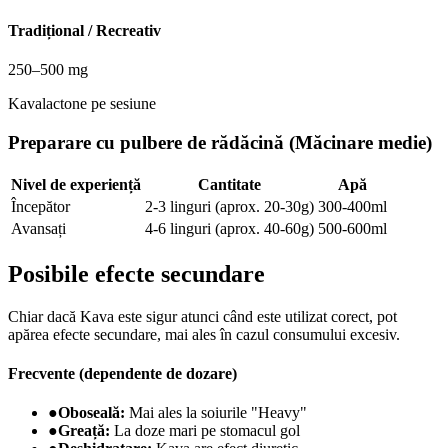
Tradițional / Recreativ
250–500 mg
Kavalactone pe sesiune
Preparare cu pulbere de rădăcină (Măcinare medie)
Nivel de experiență
Cantitate
Apă
Începător
2-3 linguri (aprox. 20-30g)
300-400ml
Avansați
4-6 linguri (aprox. 40-60g)
500-600ml
Posibile efecte secundare
Chiar dacă Kava este sigur atunci când este utilizat corect, pot
apărea efecte secundare, mai ales în cazul consumului excesiv.
Frecvente (dependente de dozare)
●
Oboseală:
Mai ales la soiurile "Heavy"
●
Greață:
La doze mari pe stomacul gol