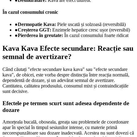
●
Deshidratare:
Kava are efect diuretic
În cazul consumului cronic
●
Dermopatie Kava:
Piele uscată și solzoasă (reversibilă)
●
Creșterea GGT:
Enzimele hepatice cresc ușor (reversibil)
●
Pierderea în greutate:
În cazul consumului foarte ridicat
Kava Kava Efecte secundare: Reacție sau
semnal de avertizare?
Când căutați "efecte secundare kava kava" sau "efecte secundare
kava", de obicei, este vorba despre distincția între reacția normală,
dependentă de dozare, și un adevărat semnal de avertizare.
Cantitatea, calitatea produsului, consumul mixt și contraindicațiile
sunt decisive.
Efectele pe termen scurt sunt adesea dependente de
dozare
Amorțeala bucală, oboseala, greața sau problemele de coordonare
apar în special în timpul sesiunilor intense, cu materie primă
necorespunzătoare sau dozare inadecvată. Acestea nu sunt dovezi că