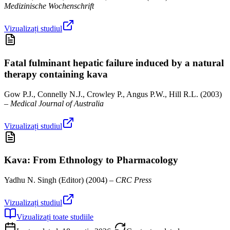
Medizinische Wochenschrift
Vizualizați studiul
Fatal fulminant hepatic failure induced by a natural
therapy containing kava
Gow P.J., Connelly N.J., Crowley P., Angus P.W., Hill R.L.
(
2003
)
–
Medical Journal of Australia
Vizualizați studiul
Kava: From Ethnology to Pharmacology
Yadhu N. Singh (Editor)
(
2004
) –
CRC Press
Vizualizați studiul
Vizualizați toate studiile