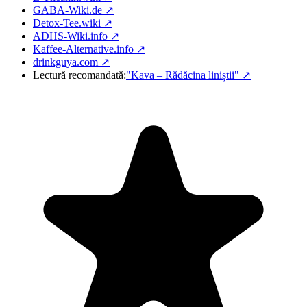
GABA-Wiki.de ↗
Detox-Tee.wiki ↗
ADHS-Wiki.info ↗
Kaffee-Alternative.info ↗
drinkguya.com ↗
Lectură recomandată:
"Kava – Rădăcina liniștii"
↗