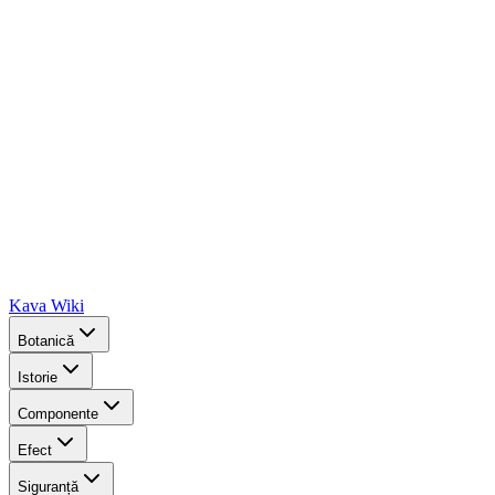
Kava Wiki
Botanică
Istorie
Componente
Efect
Siguranță