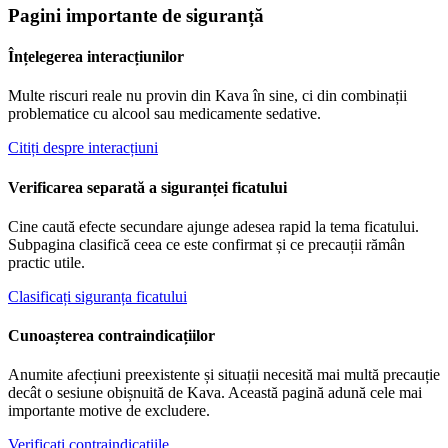
Pagini importante de siguranță
Înțelegerea interacțiunilor
Multe riscuri reale nu provin din Kava în sine, ci din combinații
problematice cu alcool sau medicamente sedative.
Citiți despre interacțiuni
Verificarea separată a siguranței ficatului
Cine caută efecte secundare ajunge adesea rapid la tema ficatului.
Subpagina clasifică ceea ce este confirmat și ce precauții rămân
practic utile.
Clasificați siguranța ficatului
Cunoașterea contraindicațiilor
Anumite afecțiuni preexistente și situații necesită mai multă precauție
decât o sesiune obișnuită de Kava. Această pagină adună cele mai
importante motive de excludere.
Verificați contraindicațiile