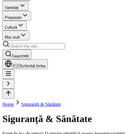
Varietăți
Preparare
Cultură
Mai mult
Search
⌘
K
🇷🇴
Schimbă limba
Home
Siguranță & Sănătate
Siguranță & Sănătate
Fapte în loc de mituri: O privire științifică asupra hepatotoxicității,