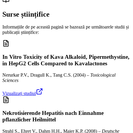
Surse științifice
Informațiile de pe această pagină se bazează pe următoarele studii și
publicații științifice:
In Vitro Toxicity of Kava Alkaloid, Pipermethystine,
in HepG2 Cells Compared to Kavalactones
Nerurkar P.V., Dragull K., Tang C.S.
(
2004
) –
Toxicological
Sciences
Vizualizați studiul
Nekrotisierende Hepatitis nach Einnahme
pflanzlicher Heilmittel
Strahl S., Ehret V., Dahm H.H., Maier K.P.
(
2008
) –
Deutsche