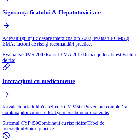
Siguranța ficatului & Hepatotoxicitate
Adevărul științific despre interdicția din 2002, evaluările OMS și
EMA, factorii de risc și recomandări practice.
Evaluarea OMS 2007
Raport EMA 2017
Decizii judecătorești
Factorii
de risc
Interacțiuni cu medicamente
Kavalactonele inhibă enzimele CYP450: Prezentare completă a
combinațiilor cu risc ridicat și interacțiunilor moderate.
Sistemul CYP450
Combinații cu risc ridicat
Tabel de
interacțiuni
Sfaturi practice