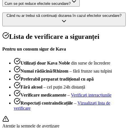
Cum se pot reduce efectele secundare?
Când nu ar trebui să continuați dozarea în cazul efectelor secundare?
Lista de verificare a siguranței
Pentru un consum sigur de Kava
Utilizați doar Kava Noble
din surse de încredere
Numai rădăcină/Rhizom
– fără frunze sau tulpini
Preferabil preparat tradițional cu apă
Fără alcool
– cel puțin 24h distanță
Verificare medicamente
–
Verificați interacțiunile
Respectați contraindicațiile
–
Vizualizați lista de
verificare
Atenție la semnele de avertizare