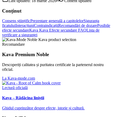
Last updated:
18 martie 2026
•
Content updated
Conținut
Consens științific
Prezentare generală a capitolelor
Siguranța
ficatului
Interacțiuni
Contraindicații
Recomandări de dozare
Posibile
efecte secundare
Kava Kava Efecte secundare FAQ
Lista de
verificare a siguranței
Recomandare
Kava Premium Noble
Descoperiți calitatea și puritatea certificate la partenerul nostru
oficial.
La Kava-mode.com
Lectură oficială
Kava – Rădăcina liniștii
Ghidul cuprinzător despre efecte, istorie și cultură.