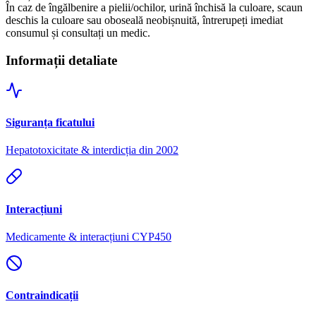
În caz de îngălbenire a pielii/ochilor, urină închisă la culoare, scaun
deschis la culoare sau oboseală neobișnuită, întrerupeți imediat
consumul și consultați un medic.
Informații detaliate
Siguranța ficatului
Hepatotoxicitate & interdicția din 2002
Interacțiuni
Medicamente & interacțiuni CYP450
Contraindicații