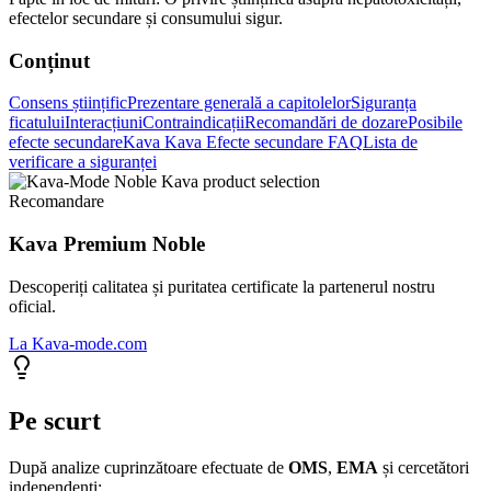
efectelor secundare și consumului sigur.
Conținut
Consens științific
Prezentare generală a capitolelor
Siguranța
ficatului
Interacțiuni
Contraindicații
Recomandări de dozare
Posibile
efecte secundare
Kava Kava Efecte secundare FAQ
Lista de
verificare a siguranței
Recomandare
Kava Premium Noble
Descoperiți calitatea și puritatea certificate la partenerul nostru
oficial.
La Kava-mode.com
Pe scurt
După analize cuprinzătoare efectuate de
OMS
,
EMA
și cercetători
independenți: