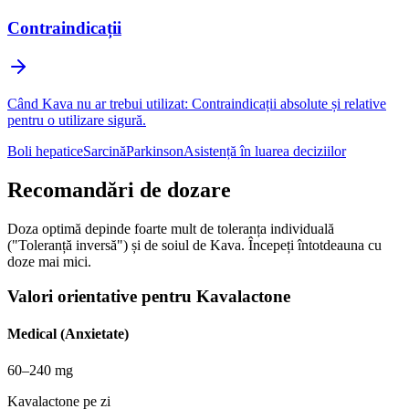
Contraindicații
Când Kava nu ar trebui utilizat: Contraindicații absolute și relative
pentru o utilizare sigură.
Boli hepatice
Sarcină
Parkinson
Asistență în luarea deciziilor
Recomandări de dozare
Doza optimă depinde foarte mult de toleranța individuală
("Toleranță inversă") și de soiul de Kava. Începeți întotdeauna cu
doze mai mici.
Valori orientative pentru Kavalactone
Medical (Anxietate)
60–240 mg
Kavalactone pe zi