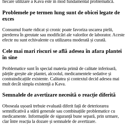
fiecare utilizare a Kava este în mod fundamental problematică.
Problemele pe termen lung sunt de obicei legate de
exces
Consumul foarte ridicat și cronic poate favoriza uscarea pielii,
pierderea în greutate sau modificări ale valorilor de laborator. Aceste
efecte nu sunt echivalente cu utilizarea moderată și curată.
Cele mai mari riscuri se află adesea în afara plantei
în sine
Problematice sunt în special materia primă de calitate inferioară,
părțile greșite ale plantei, alcoolul, medicamentele sedative și
contraindicațiile existente. Calitatea și contextul decid adesea mai
mult decât simpla existență a Kava.
Semnalele de avertizare necesită o reacție diferită
Oboseala ușoară trebuie evaluată diferit față de deteriorarea
semnificativă a stării generale sau combinațiile problematice cu
medicamente. Informațiile de siguranță bune separă, prin urmare,
clar între reacția la dozare și semnalele de avertizare.