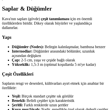
Saplar & Düğümler
Kava'nın sapları (gövde)
çeşit tanımlaması
için en önemli
özelliklerden biridir. Dikey olarak büyürler ve yaşlandıkça
dallanırlar.
Yapı
Düğümler (Nodes):
Belirgin kalınlaşmalar, bambusa benzer
Internodlar:
Düğümler arasındaki bölümler, uzunluk
açısından değişken
Çap:
2-5 cm, yaşa ve çeşide bağlı olarak
Yükseklik:
1,5-3 m (optimal koşullarda 5 m'ye kadar)
Çeşit Özellikleri
Sapların rengi ve desenleri, kültivarları ayırt etmek için anahtar bir
özelliktir:
Yeşil:
Birçok standart çeşitte sık görülür
Benekli:
Belirli çeşitler için karakteristik
Şeritli:
Farklı renklerde uzun şeritler
Koyu mor/Siyah:
Nadir, genellikle özel olarak değerli çeşitler