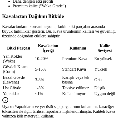
Daha dengeli etki profili
Premium kalite ("Waka Grade")
Kavalacton Dağılımı Bitkide
Kavalactonların konsantrasyonu, farklı bitki parçaları arasında
büyük farklılıklar gösterir. Bu, Kava ürünlerinin kalitesi ve güvenliği
üzerinde doğrudan etkilere sahiptir.
Kavalacton
Kalite
Bitki Parçası
Kullanım
İçeriği
Seviyesi
Yan Kökler
10-20%
Premium Kava
En yüksek
(Waka)
Gövdeli Kısım
5-15%
Standart Kava
Yüksek
(Corm)
Bazal Gövde
Karışık veya tek
3-8%
Orta
(Lewena)
başına
Üst Gövde
1-3%
Tavsiye edilmez
Düşük
Yapraklar
<1%
Kullanılmıyor
Uygun değil
Uyarı:
Yaprakların ve yer üstü sap parçalarının kullanımı, karaciğer
toksisitesi ile ilgili tarihsel raporlarla ilişkilendirilmiştir. Kaliteli Kava
yalnızca kök materyali kullanır.