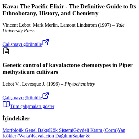
Kava: The Pacific Elixir - The Definitive Guide to Its
Ethnobotany, History, and Chemistry
Vincent Lebot, Mark Merlin, Lamont Lindstrom
(
1997
) –
Yale
University Press
Çalışmayı görüntüle
Genetic control of kavalactone chemotypes in Piper
methysticum cultivars
Lebot V., Levesque J.
(
1996
) –
Phytochemistry
Çalışmayı görüntüle
Tüm çalışmaları göster
İçindekiler
Morfolojik Genel Bakış
Kök Sistemi
Gövdeli Kısım (Corm)
Yan
Kökler (Waka)
Kavalacton Dağılımı
Saplar &