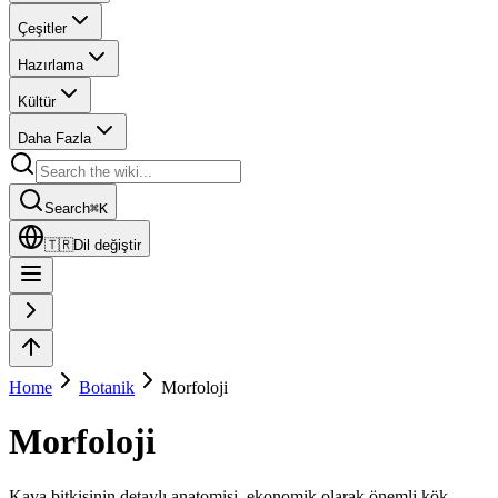
Çeşitler
Hazırlama
Kültür
Daha Fazla
Search
⌘
K
🇹🇷
Dil değiştir
Home
Botanik
Morfoloji
Morfoloji
Kava bitkisinin detaylı anatomisi, ekonomik olarak önemli kök