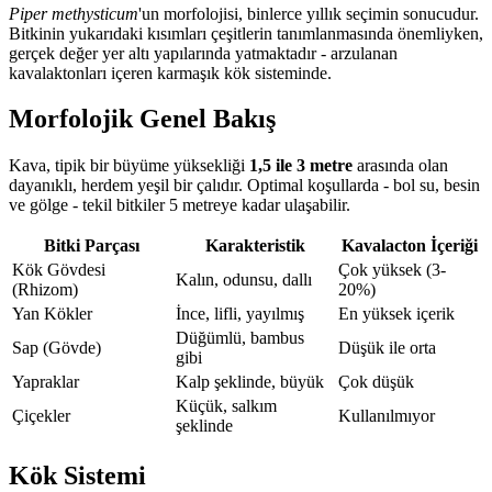
Piper methysticum
'un morfolojisi, binlerce yıllık seçimin sonucudur.
Bitkinin yukarıdaki kısımları çeşitlerin tanımlanmasında önemliyken,
gerçek değer yer altı yapılarında yatmaktadır - arzulanan
kavalaktonları içeren karmaşık kök sisteminde.
Morfolojik Genel Bakış
Kava, tipik bir büyüme yüksekliği
1,5 ile 3 metre
arasında olan
dayanıklı, herdem yeşil bir çalıdır. Optimal koşullarda - bol su, besin
ve gölge - tekil bitkiler 5 metreye kadar ulaşabilir.
Bitki Parçası
Karakteristik
Kavalacton İçeriği
Kök Gövdesi
Çok yüksek (3-
Kalın, odunsu, dallı
(Rhizom)
20%)
Yan Kökler
İnce, lifli, yayılmış
En yüksek içerik
Düğümlü, bambus
Sap (Gövde)
Düşük ile orta
gibi
Yapraklar
Kalp şeklinde, büyük
Çok düşük
Küçük, salkım
Çiçekler
Kullanılmıyor
şeklinde
Kök Sistemi