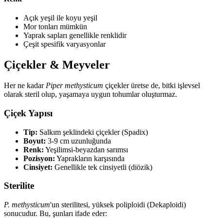
Açık yeşil ile koyu yeşil
Mor tonları mümkün
Yaprak sapları genellikle renklidir
Çeşit spesifik varyasyonlar
Çiçekler & Meyveler
Her ne kadar
Piper methysticum
çiçekler üretse de, bitki işlevsel
olarak steril olup, yaşamaya uygun tohumlar oluşturmaz.
Çiçek Yapısı
Tip:
Salkım şeklindeki çiçekler (Spadix)
Boyut:
3-9 cm uzunluğunda
Renk:
Yeşilimsi-beyazdan sarımsı
Pozisyon:
Yaprakların karşısında
Cinsiyet:
Genellikle tek cinsiyetli (diözik)
Sterilite
P. methysticum
'un sterilitesi, yüksek poliploidi (Dekaploidi)
sonucudur. Bu, şunları ifade eder: