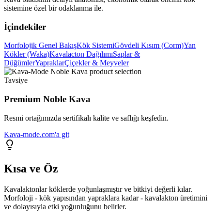
sistemine özel bir odaklanma ile.
İçindekiler
Morfolojik Genel Bakış
Kök Sistemi
Gövdeli Kısım (Corm)
Yan
Kökler (Waka)
Kavalacton Dağılımı
Saplar &
Düğümler
Yapraklar
Çiçekler & Meyveler
Tavsiye
Premium Noble Kava
Resmi ortağımızda sertifikalı kalite ve saflığı keşfedin.
Kava-mode.com'a git
Kısa ve Öz
Kavalaktonlar köklerde yoğunlaşmıştır ve bitkiyi değerli kılar.
Morfoloji - kök yapısından yapraklara kadar - kavalakton üretimini
ve dolayısıyla etki yoğunluğunu belirler.