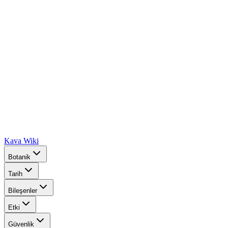
Kava Wiki
Botanik
Tarih
Bileşenler
Etki
Güvenlik