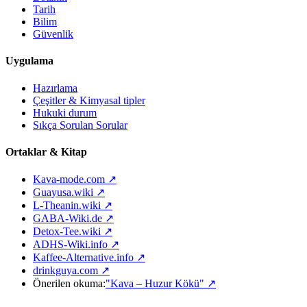
Tarih
Bilim
Güvenlik
Uygulama
Hazırlama
Çeşitler & Kimyasal tipler
Hukuki durum
Sıkça Sorulan Sorular
Ortaklar & Kitap
Kava-mode.com ↗
Guayusa.wiki ↗
L-Theanin.wiki ↗
GABA-Wiki.de ↗
Detox-Tee.wiki ↗
ADHS-Wiki.info ↗
Kaffee-Alternative.info ↗
drinkguya.com ↗
Önerilen okuma:
"Kava – Huzur Kökü"
↗