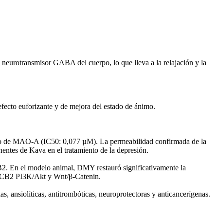
 neurotransmisor GABA del cuerpo, lo que lleva a la relajación y la
fecto euforizante y de mejora del estado de ánimo.
tivo de MAO-A (IC50: 0,077 µM). La permeabilidad confirmada de la
entes de Kava en el tratamiento de la depresión.
2. En el modelo animal, DMY restauró significativamente la
 de CB2 PI3K/Akt y Wnt/β-Catenin.
, ansiolíticas, antitrombóticas, neuroprotectoras y anticancerígenas.