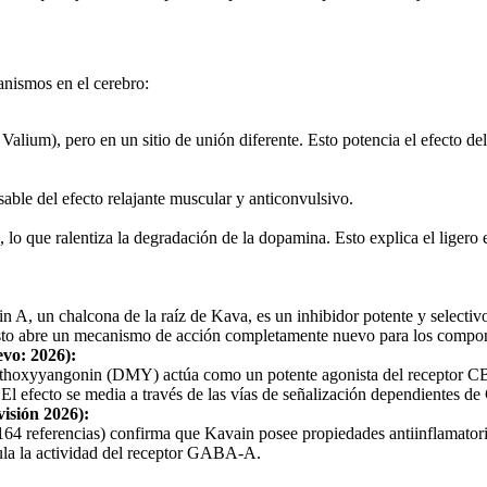
anismos en el cerebro:
lium), pero en un sitio de unión diferente. Esto potencia el efecto del
sable del efecto relajante muscular y anticonvulsivo.
que ralentiza la degradación de la dopamina. Esto explica el ligero e
in A, un chalcona de la raíz de Kava, es un inhibidor potente y selec
 Esto abre un mecanismo de acción completamente nuevo para los compon
vo: 2026)
:
ethoxyyangonin (DMY) actúa como un potente agonista del receptor CB
. El efecto se media a través de las vías de señalización dependientes
isión 2026)
:
64 referencias) confirma que Kavain posee propiedades antiinflamatorias
la la actividad del receptor GABA-A.