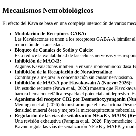
Mecanismos Neurobiológicos
El efecto del Kava se basa en una compleja interacción de varios mec
Modulación de Receptores GABA
:
Las Kavalactonas se unen a los receptores GABA-A (similar al Va
reducción de la ansiedad.
Bloqueo de Canales de Sodio y Calcio
:
Esto reduce la excitabilidad de las células nerviosas y es respon
Inhibición de MAO-B
:
Algunas Kavalactonas inhiben la enzima monoaminooxidasa-B, lo 
Inhibición de la Recaptación de Noradrenalina
:
Contribuye a mejorar la concentración sin causar nerviosismo.
Inhibición de MAO-A por Flavokawain A (Nuevo: 2026)
:
Un estudio reciente (Pawa et al., 2026) muestra que Flavokawa
barrera hematoencefálica respalda el potencial antidepresivo.
Agonismo del receptor CB2 por Desmethoxyyangonin (Nue
Mening'oo et al. (2026) demostraron que el kavalactona Desm
densidad mineral ósea y mejoró la microarquitectura trabecular
Regulación de las vías de señalización NF-κB y MAPK (Rev
Una revisión exhaustiva (Pampita et al., 2026, Phytomedicine, 1
Kavain regula las vías de señalización NF-κB y MAPK y modu