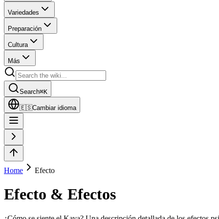
Variedades
Preparación
Cultura
Más
Search
⌘
K
🇪🇸
Cambiar idioma
Home
Efecto
Efecto & Efectos
¿Cómo se siente el Kava? Una descripción detallada de los efectos psi