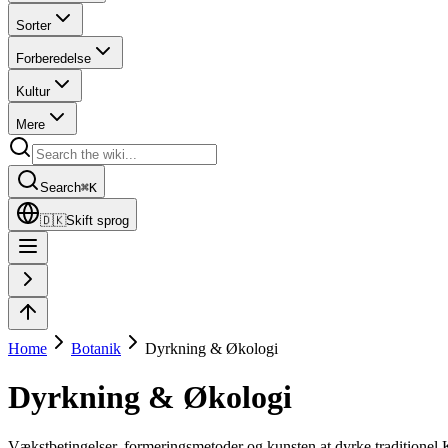
Sorter
Forberedelse
Kultur
Mere
Search
⌘
K
🇩🇰
Skift sprog
Home
Botanik
Dyrkning & Økologi
Dyrkning & Økologi
Vækstbetingelser, formeringsmetoder og kunsten at dyrke traditionel 