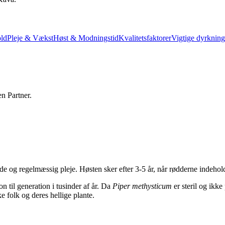
old
Pleje & Vækst
Høst & Modningstid
Kvalitetsfaktorer
Vigtige dyrkning
en Partner.
de og regelmæssig pleje. Høsten sker efter 3-5 år, når rødderne indehol
n til generation i tusinder af år. Da
Piper methysticum
er steril og ikk
e folk og deres hellige plante.