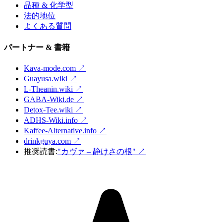
品種 & 化学型
法的地位
よくある質問
パートナー & 書籍
Kava-mode.com ↗
Guayusa.wiki ↗
L-Theanin.wiki ↗
GABA-Wiki.de ↗
Detox-Tee.wiki ↗
ADHS-Wiki.info ↗
Kaffee-Alternative.info ↗
drinkguya.com ↗
推奨読書:
"カヴァ – 静けさの根"
↗