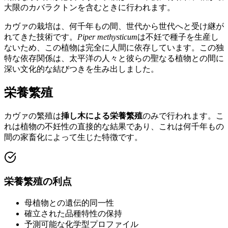
大限のカバラクトンを含むときに行われます。
カヴァの栽培は、何千年もの間、世代から世代へと受け継が
れてきた技術です。
Piper methysticum
は不妊で種子を生産し
ないため、この植物は完全に人間に依存しています。この独
特な依存関係は、太平洋の人々と彼らの聖なる植物との間に
深い文化的な結びつきを生み出しました。
栄養繁殖
カヴァの繁殖は
挿し木による栄養繁殖
のみで行われます。こ
れは植物の不妊性の直接的な結果であり、これは何千年もの
間の家畜化によって生じた特徴です。
栄養繁殖の利点
母植物との遺伝的同一性
確立された品種特性の保持
予測可能な化学型プロファイル