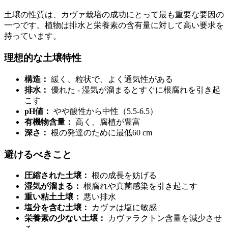
土壌の性質は、カヴァ栽培の成功にとって最も重要な要因の
一つです。植物は排水と栄養素の含有量に対して高い要求を
持っています。
理想的な土壌特性
構造：
緩く、粒状で、よく通気性がある
排水：
優れた - 湿気が溜まるとすぐに根腐れを引き起
こす
pH値：
やや酸性から中性（5.5-6.5）
有機物含量：
高く、腐植が豊富
深さ：
根の発達のために最低60 cm
避けるべきこと
圧縮された土壌：
根の成長を妨げる
湿気が溜まる：
根腐れや真菌感染を引き起こす
重い粘土土壌：
悪い排水
塩分を含む土壌：
カヴァは塩に敏感
栄養素の少ない土壌：
カヴァラクトン含量を減少させ