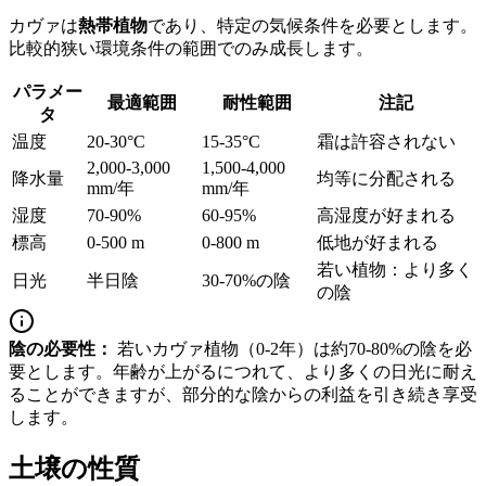
カヴァは
熱帯植物
であり、特定の気候条件を必要とします。
比較的狭い環境条件の範囲でのみ成長します。
パラメー
最適範囲
耐性範囲
注記
タ
温度
20-30°C
15-35°C
霜は許容されない
2,000-3,000
1,500-4,000
降水量
均等に分配される
mm/年
mm/年
湿度
70-90%
60-95%
高湿度が好まれる
標高
0-500 m
0-800 m
低地が好まれる
若い植物：より多く
日光
半日陰
30-70%の陰
の陰
陰の必要性：
若いカヴァ植物（0-2年）は約70-80%の陰を必
要とします。年齢が上がるにつれて、より多くの日光に耐え
ることができますが、部分的な陰からの利益を引き続き享受
します。
土壌の性質