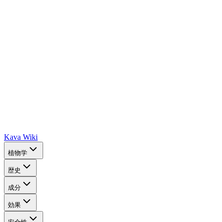
Kava Wiki
植物学
歴史
成分
効果