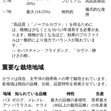
5-7年
プレミアム
高品質製品
20%)
儀式的な使
> 7年
最大 (18-25%)
例外的
用
"
高品質（「ノーブルカヴァ」）を得るために
は、植物は少なくとも3から5年成長する必要があ
ります。植物が古くなるほど、効果のプロファイ
ルは一般的により強力でバランスが取れていま
す。
"
—
セバスチャン・フライダンク、「カヴァ – 静
けさの根」
重要な栽培地域
カヴァは現在、太平洋の熱帯島々の帯で栽培されています。
各地域は独自の品種、伝統、品質特性を発展させています。
地域
知られている品種
特性
生産
バヌ
ボログ、メレメレ、
最大の品種の多様性
世界最大
アツ
パララスル、ケライ
（80以上の栽培品種）
の生産者