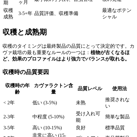
ヶ月
期
収穫
最適なポテン
3-5+年
品質評価、収穫準備
成熟
シャル
収穫と成熟期
収穫のタイミングは最終製品の品質にとって決定的です。カ
ヴァ栽培の最も重要なルールの一つは：
植物が古くなるほ
ど、効果のプロファイルはより強力でバランスが取れる。
収穫時の品質要因
収穫時の年
カヴァラクトン含
品質レベル
使用法
齢
量
推奨されな
< 2年
低い (3-5%)
未熟
い
受け入れ可
2-3年
中程度 (5-10%)
簡単な製品
能
3-5年
高い (10-15%)
良好
標準品質
非常に高い (15-