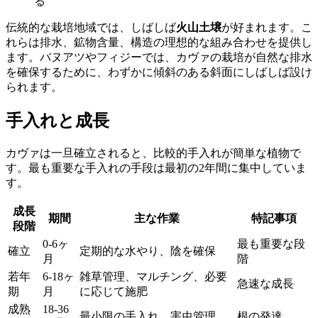
る
伝統的な栽培地域では、しばしば
火山土壌
が好まれます。こ
れらは排水、鉱物含量、構造の理想的な組み合わせを提供し
ます。バヌアツやフィジーでは、カヴァの栽培が自然な排水
を確保するために、わずかに傾斜のある斜面にしばしば設け
られます。
手入れと成長
カヴァは一旦確立されると、比較的手入れが簡単な植物で
す。最も重要な手入れの手段は最初の2年間に集中していま
す。
成長
期間
主な作業
特記事項
段階
0-6ヶ
最も重要な段
確立
定期的な水やり、陰を確保
月
階
若年
6-18ヶ
雑草管理、マルチング、必要
急速な成長
期
月
に応じて施肥
成熟
18-36
最小限の手入れ、害虫管理
根の発達