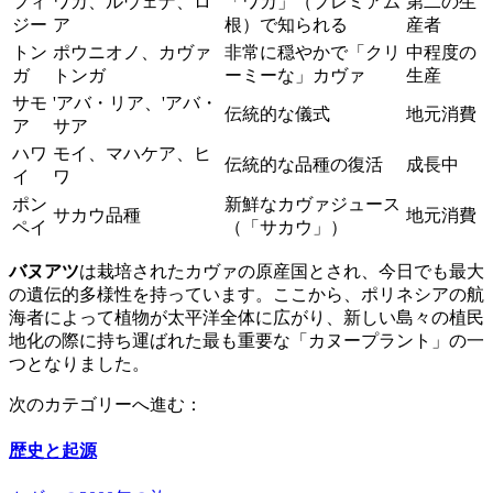
フィ
ワカ、ルウェナ、ロ
「ワカ」（プレミアム
第二の生
ジー
ア
根）で知られる
産者
トン
ポウニオノ、カヴァ
非常に穏やかで「クリ
中程度の
ガ
トンガ
ーミーな」カヴァ
生産
サモ
'アバ・リア、'アバ・
伝統的な儀式
地元消費
ア
サア
ハワ
モイ、マハケア、ヒ
伝統的な品種の復活
成長中
イ
ワ
ポン
新鮮なカヴァジュース
サカウ品種
地元消費
ペイ
（「サカウ」）
バヌアツ
は栽培されたカヴァの原産国とされ、今日でも最大
の遺伝的多様性を持っています。ここから、ポリネシアの航
海者によって植物が太平洋全体に広がり、新しい島々の植民
地化の際に持ち運ばれた最も重要な「カヌープラント」の一
つとなりました。
次のカテゴリーへ進む：
歴史と起源