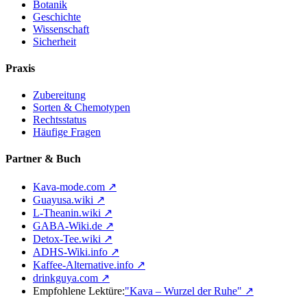
Botanik
Geschichte
Wissenschaft
Sicherheit
Praxis
Zubereitung
Sorten & Chemotypen
Rechtsstatus
Häufige Fragen
Partner & Buch
Kava-mode.com ↗
Guayusa.wiki ↗
L-Theanin.wiki ↗
GABA-Wiki.de ↗
Detox-Tee.wiki ↗
ADHS-Wiki.info ↗
Kaffee-Alternative.info ↗
drinkguya.com ↗
Empfohlene Lektüre:
"Kava – Wurzel der Ruhe"
↗