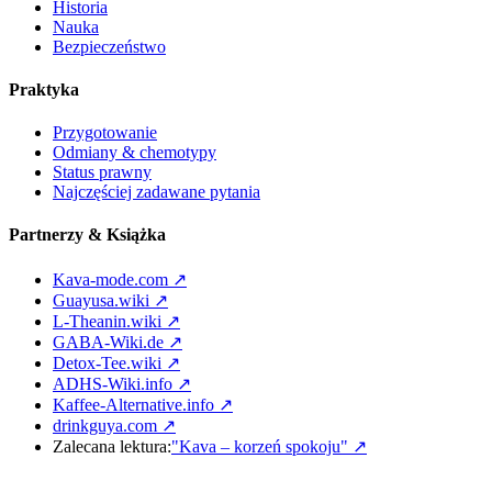
Historia
Nauka
Bezpieczeństwo
Praktyka
Przygotowanie
Odmiany & chemotypy
Status prawny
Najczęściej zadawane pytania
Partnerzy & Książka
Kava-mode.com ↗
Guayusa.wiki ↗
L-Theanin.wiki ↗
GABA-Wiki.de ↗
Detox-Tee.wiki ↗
ADHS-Wiki.info ↗
Kaffee-Alternative.info ↗
drinkguya.com ↗
Zalecana lektura:
"Kava – korzeń spokoju"
↗