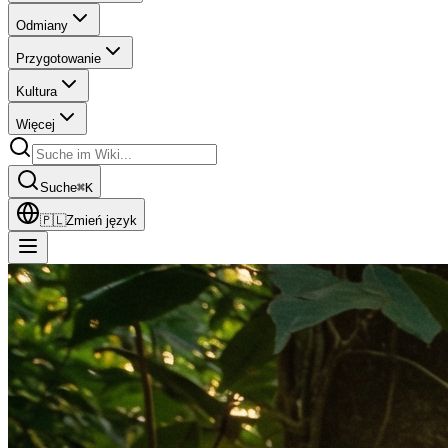
Odmiany
Przygotowanie
Kultura
Więcej
Suche
⌘
K
🇵🇱
Zmień język