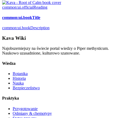
common:ui.officialReading
common:ui.bookTitle
common:ui.bookDescription
Kava Wiki
Najobszerniejszy na świecie portal wiedzy o Piper methysticum.
Naukowo uzasadnione, kulturowo szanowane.
Wiedza
Botanika
Historia
Nauka
Bezpieczeństwo
Praktyka
Przygotowanie
Odmiany & chemotypy