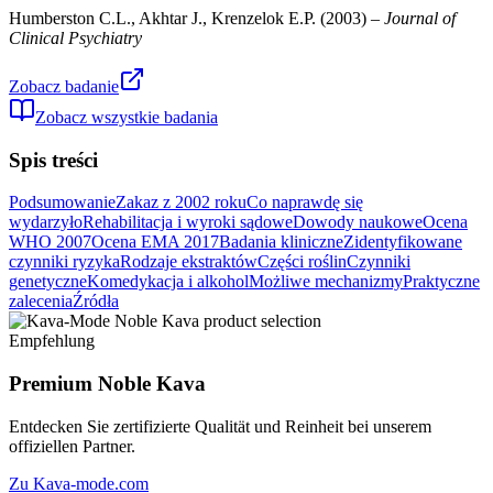
Humberston C.L., Akhtar J., Krenzelok E.P.
(
2003
) –
Journal of
Clinical Psychiatry
Zobacz badanie
Zobacz wszystkie badania
Spis treści
Podsumowanie
Zakaz z 2002 roku
Co naprawdę się
wydarzyło
Rehabilitacja i wyroki sądowe
Dowody naukowe
Ocena
WHO 2007
Ocena EMA 2017
Badania kliniczne
Zidentyfikowane
czynniki ryzyka
Rodzaje ekstraktów
Części roślin
Czynniki
genetyczne
Komedykacja i alkohol
Możliwe mechanizmy
Praktyczne
zalecenia
Źródła
Empfehlung
Premium Noble Kava
Entdecken Sie zertifizierte Qualität und Reinheit bei unserem
offiziellen Partner.
Zu Kava-mode.com