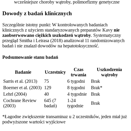
wcześniejsze choroby wątroby, polimorfizmy genetyczne
Dowody z badań klinicznych
Szczególnie istotny punkt: W kontrolowanych badaniach
klinicznych z użyciem standaryzowanych preparatów Kavy
nie
zaobserwowano ciężkich uszkodzeń wątroby
. Systematyczny
przegląd Smitha i Leirasa (2018) analizował 11 randomizowanych
badań i nie znalazł dowodów na hepatotoksyczność.
Podsumowanie stanu badań
Czas
Uszkodzenia
Badanie
Uczestnicy
trwania
wątroby
Sarris et al. (2013)
75
6 tygodni
Brak
Boerner et al. (2003)
129
8 tygodni
Brak*
Lehrl (2004)
40
4 tygodnie
Brak
Cochrane Review
645 (7
1-24
Brak
(2003)
badań)
tygodnie
*Łagodne zwiększenie transaminaz u 2 uczestników, jeden miał już
podwyższone wartości wyjściowe