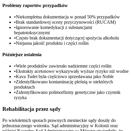
Problemy raportów przypadków
•
Niekompletna dokumentacja w ponad 50% przypadków
•
Brak standardowej oceny przyczynowości (RUCAM)
•
Ignorowanie komedykacji z substancjami
hepatotoksycznymi
•
Często brak dokumentacji dotyczącej spożycia alkoholu
•
Niejasna jakość produktu i części roślin
Późniejsze ustalenia
•
Wiele produktów zawierało nadziemne części roślin
•
Ekstrakty acetonowe wykazywały wyższe ryzyko niż wodne
•
Kava Tudei była częściowo sprzedawana jako Noble
•
Zidentyfikowano kontaminację pleśnią w niektórych
produktach
•
Zidentyfikowano polimorfizmy genetyczne jako czynnik
ryzyka
Rehabilitacja przez sądy
Po wieloletnich sporach prawnych niemieckie sądy doszły do
jednoznacznego wniosku. Sąd administracyjny w Kolonii oraz
później Naczelny Sąd Administracyjny w Münster stwierdziły, że