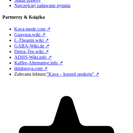
Status prawny
Najczęściej zadawane pytania
Partnerzy & Książka
Kava-mode.com ↗
Guayusa.wiki ↗
L-Theanin.wiki ↗
GABA-Wiki.de ↗
Detox-Tee.wiki ↗
ADHS-Wiki.info ↗
Kaffee-Alternative.info ↗
drinkguya.com ↗
Zalecana lektura:
"Kava – korzeń spokoju"
↗