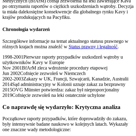
Medycznych (BfArM) cofnął zezwolenia na leki zawierające Kava
po otrzymaniu raportów o ciężkich uszkodzeniach wątroby. Decyzja
ta miała dalekosiężne konsekwencje dla globalnego rynku Kavy i
krajów produkujących na Pacyfiku.
Chronologia wydarzeń
Szczegółowe informacje na temat aktualnego statusu prawnego w
różnych krajach można znaleźć w
Status prawny i legalność
.
1998-2001
Pierwsze raporty przypadków uszkodzeń wątroby u
użytkowników Kavy w Europie
Nov 2001
BfArM zleca wdrożenie procedury etapowej
Jun 2002
Cofnięcie zezwoleń w Niemczech
2002-2003
Zakazy w UK, Francji, Szwajcarii, Kanadzie, Australii
2014
Sąd administracyjny w Kolonii uznaje zakaz za bezprawny
2015
OVG Münster potwierdza: zakaz był nieproporcjonalny
2019
Cofnięcie zezwoleń na leki ostatecznie uchylone
Co naprawdę się wydarzyło: Krytyczna analiza
Początkowe raporty przypadków, które doprowadziły do zakazu,
były intensywnie badane naukowo w kolejnych latach. Wykazały
one znaczne wady metodologiczne: