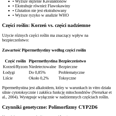
•
Wyższe stężenie Kavalaktonów
•
Ekstrahuje również Flawokawiny
•
Glutation nie jest ekstrahowany
•
Wyższe ryzyko w analizie WHO
Części roślin: Korzeń vs. części nadziemne
Użycie różnych części roślin ma znaczący wpływ na
bezpieczeństwo:
Zawartość Pipermethystiny według części roślin
Część roślin
Pipermethystina
Bezpieczeństwo
Korzeń/Ryzom
Niedetectowalne
Bezpieczne
Łodygi
Do 0,85%
Problematyczne
Liście
Około 0,2%
Toksyczne
Pipermethystina jest alkaloidem, który w warunkach in vitro działa
silnie cytotoksycznie i zakłóca funkcję mitochondriów (Nerurkar et
al., 2004). Występuje wyłącznie w nadziemnych częściach roślin.
Czynniki genetyczne: Polimorfizmy CYP2D6