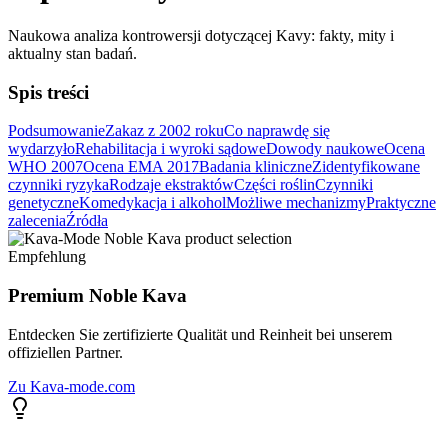
Naukowa analiza kontrowersji dotyczącej Kavy: fakty, mity i
aktualny stan badań.
Spis treści
Podsumowanie
Zakaz z 2002 roku
Co naprawdę się
wydarzyło
Rehabilitacja i wyroki sądowe
Dowody naukowe
Ocena
WHO 2007
Ocena EMA 2017
Badania kliniczne
Zidentyfikowane
czynniki ryzyka
Rodzaje ekstraktów
Części roślin
Czynniki
genetyczne
Komedykacja i alkohol
Możliwe mechanizmy
Praktyczne
zalecenia
Źródła
Empfehlung
Premium Noble Kava
Entdecken Sie zertifizierte Qualität und Reinheit bei unserem
offiziellen Partner.
Zu Kava-mode.com