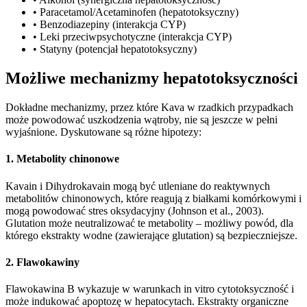
•
Paracetamol/Acetaminofen (hepatotoksyczny)
•
Benzodiazepiny (interakcja CYP)
•
Leki przeciwpsychotyczne (interakcja CYP)
•
Statyny (potencjał hepatotoksyczny)
Możliwe mechanizmy hepatotoksyczności
Dokładne mechanizmy, przez które Kava w rzadkich przypadkach
może powodować uszkodzenia wątroby, nie są jeszcze w pełni
wyjaśnione. Dyskutowane są różne hipotezy:
1. Metabolity chinonowe
Kavain i Dihydrokavain mogą być utleniane do reaktywnych
metabolitów chinonowych, które reagują z białkami komórkowymi i
mogą powodować stres oksydacyjny (Johnson et al., 2003).
Glutation może neutralizować te metabolity – możliwy powód, dla
którego ekstrakty wodne (zawierające glutation) są bezpieczniejsze.
2. Flawokawiny
Flawokawina B wykazuje w warunkach in vitro cytotoksyczność i
może indukować apoptozę w hepatocytach. Ekstrakty organiczne