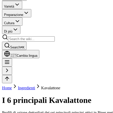
Varietà
Preparazione
Cultura
Di più
Search
⌘
K
🇮🇹
Cambia lingua
Home
Ingredienti
Kavalattone
I 6 principali Kavalattone
Profili di azione dettagliati dei sei principali principi attivi in Piper m