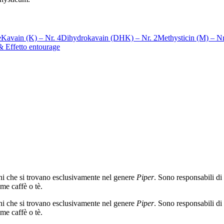
e
Kavain (K) – Nr. 4
Dihydrokavain (DHK) – Nr. 2
Methysticin (M) – Nr
& Effetto entourage
i che si trovano esclusivamente nel genere
Piper
. Sono responsabili di
me caffè o tè.
i che si trovano esclusivamente nel genere
Piper
. Sono responsabili di
me caffè o tè.