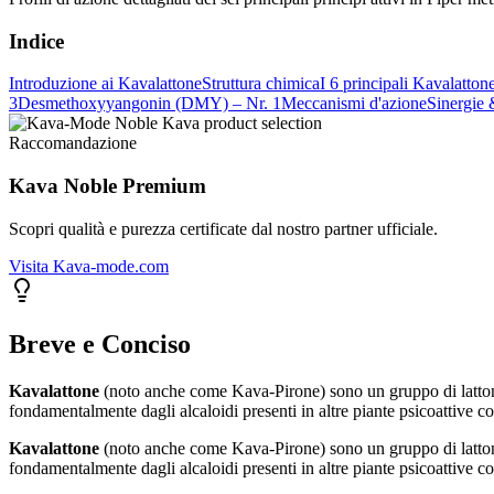
Indice
Introduzione ai Kavalattone
Struttura chimica
I 6 principali Kavalatton
3
Desmethoxyyangonin (DMY) – Nr. 1
Meccanismi d'azione
Sinergie 
Raccomandazione
Kava Noble Premium
Scopri qualità e purezza certificate dal nostro partner ufficiale.
Visita Kava-mode.com
Breve e Conciso
Kavalattone
(noto anche come Kava-Pirone) sono un gruppo di latton
fondamentalmente dagli alcaloidi presenti in altre piante psicoattive co
Kavalattone
(noto anche come Kava-Pirone) sono un gruppo di latton
fondamentalmente dagli alcaloidi presenti in altre piante psicoattive co