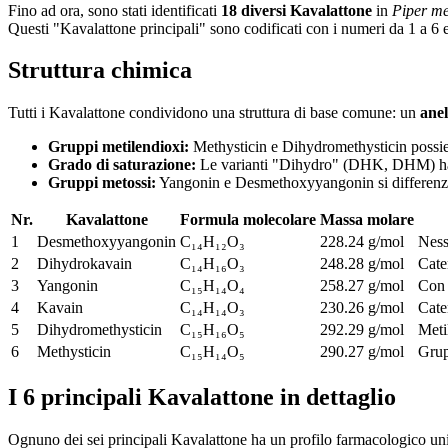
Fino ad ora, sono stati identificati
18 diversi Kavalattone
in
Piper me
Questi "Kavalattone principali" sono codificati con i numeri da 1 a 6 
Struttura chimica
Tutti i Kavalattone condividono una struttura di base comune: un
anel
Gruppi metilendioxi
:
Methysticin e Dihydromethysticin possie
Grado di saturazione
:
Le varianti "Dihydro" (DHK, DHM) hanno 
Gruppi metossi
:
Yangonin e Desmethoxyyangonin si differenzia
Nr.
Kavalattone
Formula molecolare
Massa molare
1
Desmethoxyyangonin
C₁₄H₁₂O₃
228.24 g/mol
Ness
2
Dihydrokavain
C₁₄H₁₆O₃
248.28 g/mol
Cate
3
Yangonin
C₁₅H₁₄O₄
258.27 g/mol
Con 
4
Kavain
C₁₄H₁₄O₃
230.26 g/mol
Cate
5
Dihydromethysticin
C₁₅H₁₆O₅
292.29 g/mol
Meti
6
Methysticin
C₁₅H₁₄O₅
290.27 g/mol
Grup
I 6 principali Kavalattone in dettaglio
Ognuno dei sei principali Kavalattone ha un profilo farmacologico uni