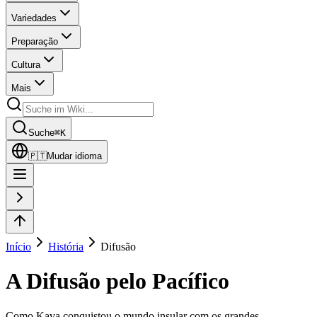
Variedades
Preparação
Cultura
Mais
Suche
⌘
K
🇵🇹
Mudar idioma
Início
História
Difusão
A Difusão pelo Pacífico
Como Kava conquistou o mundo insular com os grandes