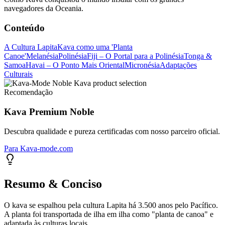
navegadores da Oceania.
Conteúdo
A Cultura Lapita
Kava como uma 'Planta
Canoe'
Melanésia
Polinésia
Fiji – O Portal para a Polinésia
Tonga &
Samoa
Havai – O Ponto Mais Oriental
Micronésia
Adaptações
Culturais
Recomendação
Kava Premium Noble
Descubra qualidade e pureza certificadas com nosso parceiro oficial.
Para Kava-mode.com
Resumo & Conciso
O kava se espalhou pela cultura Lapita há 3.500 anos pelo Pacífico.
A planta foi transportada de ilha em ilha como "planta de canoa" e
adaptada às culturas locais.