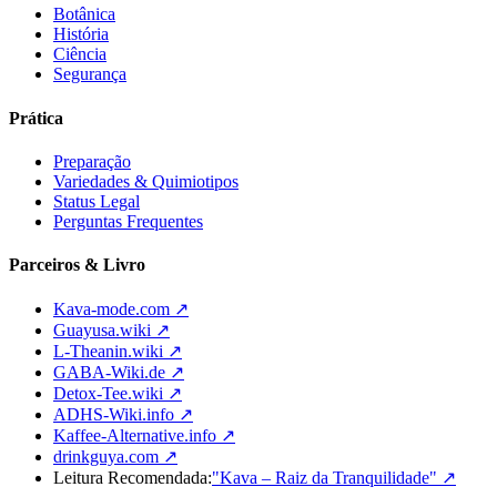
Botânica
História
Ciência
Segurança
Prática
Preparação
Variedades & Quimiotipos
Status Legal
Perguntas Frequentes
Parceiros & Livro
Kava-mode.com ↗
Guayusa.wiki ↗
L-Theanin.wiki ↗
GABA-Wiki.de ↗
Detox-Tee.wiki ↗
ADHS-Wiki.info ↗
Kaffee-Alternative.info ↗
drinkguya.com ↗
Leitura Recomendada:
"Kava – Raiz da Tranquilidade"
↗