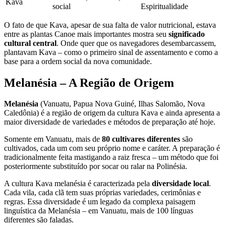
Kava
social
Espiritualidade
O fato de que Kava, apesar de sua falta de valor nutricional, estava
entre as plantas Canoe mais importantes mostra seu
significado
cultural central
. Onde quer que os navegadores desembarcassem,
plantavam Kava – como o primeiro sinal de assentamento e como a
base para a ordem social da nova comunidade.
Melanésia – A Região de Origem
Melanésia
(Vanuatu, Papua Nova Guiné, Ilhas Salomão, Nova
Caledônia) é a região de origem da cultura Kava e ainda apresenta a
maior diversidade de variedades e métodos de preparação até hoje.
Somente em Vanuatu, mais de
80 cultivares diferentes
são
cultivados, cada um com seu próprio nome e caráter. A preparação é
tradicionalmente feita mastigando a raiz fresca – um método que foi
posteriormente substituído por socar ou ralar na Polinésia.
A cultura Kava melanésia é caracterizada pela
diversidade local
.
Cada vila, cada clã tem suas próprias variedades, cerimônias e
regras. Essa diversidade é um legado da complexa paisagem
linguística da Melanésia – em Vanuatu, mais de 100 línguas
diferentes são faladas.