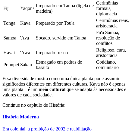
Cerimônias
Preparado em Tanoa (tigela de
Fiji
Yaqona
formais,
madeira)
diplomacia
Cerimônias reais,
Tonga
Kava
Preparado por Tou'a
aristocracia
Fa'a Samoa,
Samoa
'Ava
Socado, servido em Tanoa
resolução de
conflitos
Religioso, cura,
Havai
'Awa
Preparado fresco
aristocracia
Esmagado em pedras de
Cotidiano,
Pohnpei
Sakau
basalto
comunitário
Essa diversidade mostra como uma única planta pode assumir
significados diferentes em diferentes culturas. Kava não é apenas
uma planta – é um
meio cultural
que se adapta às necessidades e
valores de cada sociedade.
Continue no capítulo de História:
História Moderna
Era colonial, a proibição de 2002 e reabilitação