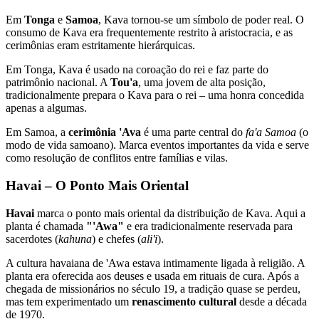
Em
Tonga
e
Samoa
, Kava tornou-se um símbolo de poder real. O
consumo de Kava era frequentemente restrito à aristocracia, e as
cerimônias eram estritamente hierárquicas.
Em Tonga, Kava é usado na coroação do rei e faz parte do
patrimônio nacional. A
Tou'a
, uma jovem de alta posição,
tradicionalmente prepara o Kava para o rei – uma honra concedida
apenas a algumas.
Em Samoa, a
cerimônia 'Ava
é uma parte central do
fa'a Samoa
(o
modo de vida samoano). Marca eventos importantes da vida e serve
como resolução de conflitos entre famílias e vilas.
Havai – O Ponto Mais Oriental
Havai
marca o ponto mais oriental da distribuição de Kava. Aqui a
planta é chamada
"'Awa"
e era tradicionalmente reservada para
sacerdotes (
kahuna
) e chefes (
ali'i
).
A cultura havaiana de 'Awa estava intimamente ligada à religião. A
planta era oferecida aos deuses e usada em rituais de cura. Após a
chegada de missionários no século 19, a tradição quase se perdeu,
mas tem experimentado um
renascimento cultural
desde a década
de 1970.