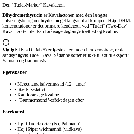
Den "Tudei-Marker" Kavalacton
Dihydromethysticin
er Kavalactonen med den længste
halveringstid og nedbrydes meget langsomt af kroppen. Høje DHM-
koncentrationer er det primære kendetegn ved "Tudei" (Two-Day)
Kava – sorter, der kan forårsage daglange træthed og kvalme.
Vigtigt:
Hvis DHM (5) er første eller anden i en kemotype, er det
sandsynligvis Tudei-Kava. Sådanne sorter er ikke tilladt til eksport i
Vanuatu og bør undgås.
Egenskaber
•
Meget lang halveringstid (12+ timer)
•
Stærkt sedativt
•
Kan forårsage kvalme
•
"Tømmermænd"-effekt dagen efter
Forekomst
•
Høj i Tudei-sorter (Isa, Palimanu)
•
Høj i Piper wichmannii (vildkava)