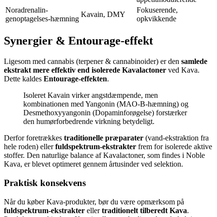
Noradrenalin-
Fokuserende,
Kavain, DMY
genoptagelses-hæmning
opkvikkende
Synergier & Entourage-effekt
Ligesom med cannabis (terpener & cannabinoider) er den
samlede
ekstrakt mere effektiv end isolerede Kavalactoner
ved Kava.
Dette kaldes
Entourage-effekten
.
Isoleret Kavain virker angstdæmpende, men
kombinationen med Yangonin (MAO-B-hæmning) og
Desmethoxyyangonin (Dopaminforøgelse) forstærker
den humørforbedrende virkning betydeligt.
Derfor foretrækkes
traditionelle præparater
(vand-ekstraktion fra
hele roden) eller
fuldspektrum-ekstrakter
frem for isolerede aktive
stoffer. Den naturlige balance af Kavalactoner, som findes i Noble
Kava, er blevet optimeret gennem årtusinder ved selektion.
Praktisk konsekvens
Når du køber Kava-produkter, bør du være opmærksom på
fuldspektrum-ekstrakter
eller
traditionelt tilberedt Kava
.