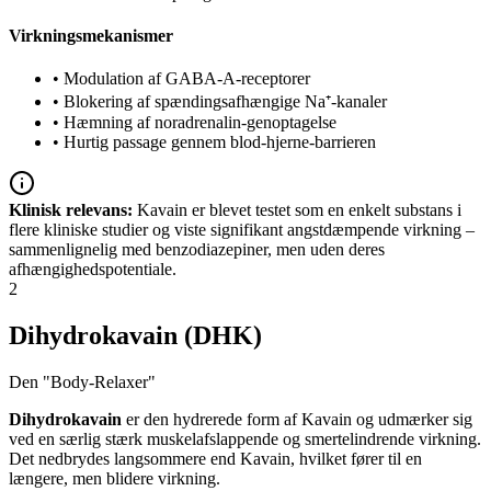
Virkningsmekanismer
•
Modulation af GABA-A-receptorer
•
Blokering af spændingsafhængige Na⁺-kanaler
•
Hæmning af noradrenalin-genoptagelse
•
Hurtig passage gennem blod-hjerne-barrieren
Klinisk relevans:
Kavain er blevet testet som en enkelt substans i
flere kliniske studier og viste signifikant angstdæmpende virkning –
sammenlignelig med benzodiazepiner, men uden deres
afhængighedspotentiale.
2
Dihydrokavain (DHK)
Den "Body-Relaxer"
Dihydrokavain
er den hydrerede form af Kavain og udmærker sig
ved en særlig stærk muskelafslappende og smertelindrende virkning.
Det nedbrydes langsommere end Kavain, hvilket fører til en
længere, men blidere virkning.