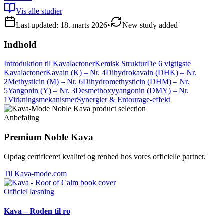
Vis alle studier
Last updated:
18. marts 2026
•
New study added
Indhold
Introduktion til Kavalactoner
Kemisk Struktur
De 6 vigtigste
Kavalactoner
Kavain (K) – Nr. 4
Dihydrokavain (DHK) – Nr.
2
Methysticin (M) – Nr. 6
Dihydromethysticin (DHM) – Nr.
5
Yangonin (Y) – Nr. 3
Desmethoxyyangonin (DMY) – Nr.
1
Virkningsmekanismer
Synergier & Entourage-effekt
Anbefaling
Premium Noble Kava
Opdag certificeret kvalitet og renhed hos vores officielle partner.
Til Kava-mode.com
Officiel læsning
Kava – Roden til ro