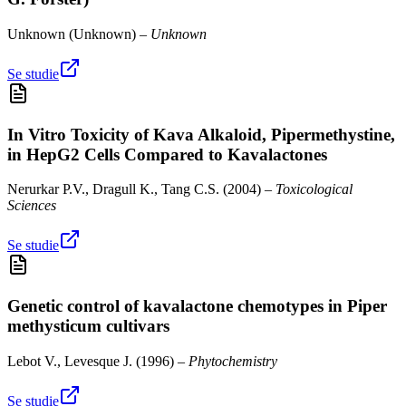
Unknown
(
Unknown
) –
Unknown
Se studie
In Vitro Toxicity of Kava Alkaloid, Pipermethystine,
in HepG2 Cells Compared to Kavalactones
Nerurkar P.V., Dragull K., Tang C.S.
(
2004
) –
Toxicological
Sciences
Se studie
Genetic control of kavalactone chemotypes in Piper
methysticum cultivars
Lebot V., Levesque J.
(
1996
) –
Phytochemistry
Se studie