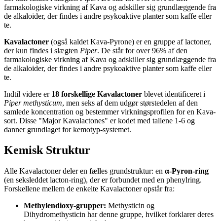
farmakologiske virkning af Kava og adskiller sig grundlæggende fra
de alkaloider, der findes i andre psykoaktive planter som kaffe eller
te.
Kavalactoner
(også kaldet Kava-Pyrone) er en gruppe af lactoner,
der kun findes i slægten
Piper
. De står for over 96% af den
farmakologiske virkning af Kava og adskiller sig grundlæggende fra
de alkaloider, der findes i andre psykoaktive planter som kaffe eller
te.
Indtil videre er
18 forskellige Kavalactoner
blevet identificeret i
Piper methysticum
, men seks af dem udgør størstedelen af den
samlede koncentration og bestemmer virkningsprofilen for en Kava-
sort. Disse "Major Kavalactones" er kodet med tallene 1-6 og
danner grundlaget for kemotyp-systemet.
Kemisk Struktur
Alle Kavalactoner deler en fælles grundstruktur: en
α-Pyron-ring
(en seksleddet lacton-ring), der er forbundet med en phenylring.
Forskellene mellem de enkelte Kavalactoner opstår fra:
Methylendioxy-grupper
:
Methysticin og
Dihydromethysticin har denne gruppe, hvilket forklarer deres