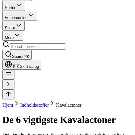
Sorter
Forberedelse
Kultur
Mere
Search
⌘
K
🇩🇰
Skift sprog
Hjem
Indholdsstoffer
Kavalactoner
De 6 vigtigste Kavalactoner
Detaljerede virkningsprofiler for de seks vigtigste aktive stoffer i