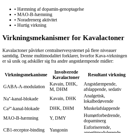
•
Hæmning af dopamin-genoptagelse
•
MAO-B-hæmning
•
Noradrenerg aktivitet
•
Hurtig virkning
Virkningsmekanismer for Kavalactoner
Kavalactoner påvirker centralnervesystemet på flere niveauer
samtidig. Denne multimodalitet forklarer, hvorfor Kava-virkningen
er så unik og adskiller sig fra andre angstdæmpende midler:
Involverede
Virkningsmekanisme
Resultant virkning
Kavalactoner
Kavain, DHK,
Angstdæmpende,
GABA-A-modulation
M, DHM
afslappende, sedativ
Analgetisk,
Kavain, DHK
Na⁺-kanal-blokade
lokalbedøvende
DHK, DHM
Muskelafslappende
Ca²⁺-kanal-blokade
Humørforbedrende,
MAO-B-hæmning
Y, DMY
dopaminerg
Euforiserende,
CB1-receptor-binding
Yangonin
appetitmodulerende