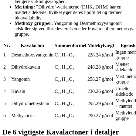
længere virkningsvarighed.
Mætning
:
"Dihydro"-varianterne (DHK, DHM) har en
mættet sidekæde, hvilket øger deres lipofilitet og dermed
bioavailability.
Methoxy-grupper
:
Yangonin og Desmethoxyyangonin
adskiller sig ved tilstedeværelsen eller fraværet af en methoxy-
gruppe.
Nr.
Kavalacton
Summenformel
Molekylvægt
Egensk
Ingen met
1
Desmethoxyyangonin
C₁₄H₁₂O₃
228.24 g/mol
gruppe
Mættet
2
Dihydrokavain
C₁₄H₁₆O₃
248.28 g/mol
sidekæde
Med meth
3
Yangonin
C₁₅H₁₄O₄
258.27 g/mol
gruppe
Umettet
4
Kavain
C₁₄H₁₄O₃
230.26 g/mol
sidekæde
Methylend
5
Dihydromethysticin
C₁₅H₁₆O₅
292.29 g/mol
+ mættet
Methylend
6
Methysticin
C₁₅H₁₄O₅
290.27 g/mol
gruppe
De 6 vigtigste Kavalactoner i detaljer