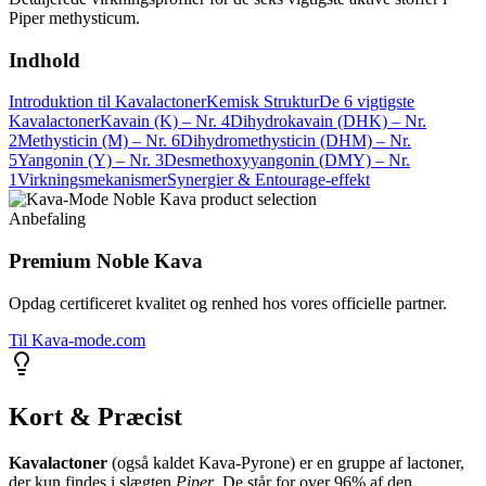
Piper methysticum.
Indhold
Introduktion til Kavalactoner
Kemisk Struktur
De 6 vigtigste
Kavalactoner
Kavain (K) – Nr. 4
Dihydrokavain (DHK) – Nr.
2
Methysticin (M) – Nr. 6
Dihydromethysticin (DHM) – Nr.
5
Yangonin (Y) – Nr. 3
Desmethoxyyangonin (DMY) – Nr.
1
Virkningsmekanismer
Synergier & Entourage-effekt
Anbefaling
Premium Noble Kava
Opdag certificeret kvalitet og renhed hos vores officielle partner.
Til Kava-mode.com
Kort & Præcist
Kavalactoner
(også kaldet Kava-Pyrone) er en gruppe af lactoner,
der kun findes i slægten
Piper
. De står for over 96% af den