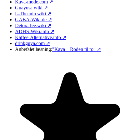
Kava-mode.com ↗
Guayusa.wiki ↗
L-Theanin.wiki ↗
GABA-Wiki.de ↗
Detox-Tee.wiki ↗
ADHS-Wiki.info ↗
Kaffee-Alternative.info ↗
drinkguya.com ↗
Anbefalet læsning:
"Kava – Roden til ro"
↗