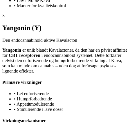
•
Lav i Noble Kava
•
Marker for kvalitetskontrol
3
Yangonin (Y)
Den endocannabinoid-aktive Kavalacton
Yangonin
er unik blandt Kavalactoner, da den har en påvist affinitet
for
CB1-receptoren
i endocannabinoid-systemet. Dette forklarer
delvist den euforiserende og humørforbedrende virkning af Kava,
som kan minde om cannabis – uden dog at forårsage psykose-
lignende effekter.
Primære virkninger
•
Let euforiserende
•
Humørforbedrende
•
Appetitmodulerende
•
Stimulerende i lave doser
Virkningsmekanismer