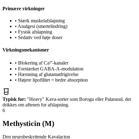
Primære virkninger
•
Stærk muskelafslapning
•
Analgesi (smertelindring)
•
Fysisk afslapning
•
Sedativ ved høje doser
Virkningsmekanismer
•
Blokering af Ca²⁺-kanaler
•
Forstærket GABA-A-modulation
•
Hæmning af glutamatfrigivelse
•
Højere lipofilitet = bedre absorption
Typisk for:
"Heavy" Kava-sorter som Borogu eller Palarasul, der
drikkes om aftenen for afslapning.
6
Methysticin (M)
Den neurobeskyttende Kavalacton