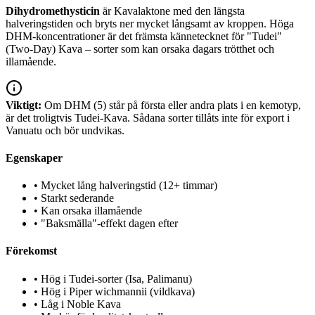
Dihydromethysticin
är Kavalaktone med den längsta
halveringstiden och bryts ner mycket långsamt av kroppen. Höga
DHM-koncentrationer är det främsta kännetecknet för "Tudei"
(Two-Day) Kava – sorter som kan orsaka dagars trötthet och
illamående.
Viktigt:
Om DHM (5) står på första eller andra plats i en kemotyp,
är det troligtvis Tudei-Kava. Sådana sorter tillåts inte för export i
Vanuatu och bör undvikas.
Egenskaper
•
Mycket lång halveringstid (12+ timmar)
•
Starkt sederande
•
Kan orsaka illamående
•
"Baksmälla"-effekt dagen efter
Förekomst
•
Hög i Tudei-sorter (Isa, Palimanu)
•
Hög i Piper wichmannii (vildkava)
•
Låg i Noble Kava