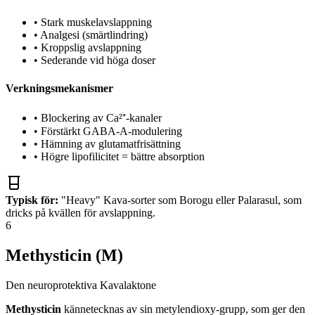
•
Stark muskelavslappning
•
Analgesi (smärtlindring)
•
Kroppslig avslappning
•
Sederande vid höga doser
Verkningsmekanismer
•
Blockering av Ca²⁺-kanaler
•
Förstärkt GABA-A-modulering
•
Hämning av glutamatfrisättning
•
Högre lipofilicitet = bättre absorption
Typisk för:
"Heavy" Kava-sorter som Borogu eller Palarasul, som
dricks på kvällen för avslappning.
6
Methysticin (M)
Den neuroprotektiva Kavalaktone
Methysticin
kännetecknas av sin metylendioxy-grupp, som ger den