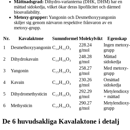
Mättnadsgrad
:
Dihydro-varianterna (DHK, DHM) har en
mättad sidokedja, vilket ökar deras lipofilicitet och därmed
bioavailability.
Metoxy-grupper
:
Yangonin och Desmethoxyyangonin
skiljer sig genom närvaron respektive frånvaron av en
metoxy-grupp.
Nr.
Kavalaktone
Summformel
Molekylvikt
Egenskap
228.24
Ingen metoxy
1
Desmethoxyyangonin
C₁₄H₁₂O₃
g/mol
grupp
248.28
Mättad
2
Dihydrokavain
C₁₄H₁₆O₃
g/mol
sidokedja
258.27
Med metoxy-
3
Yangonin
C₁₅H₁₄O₄
g/mol
grupp
230.26
Omättad
4
Kavain
C₁₄H₁₄O₃
g/mol
sidokedja
292.29
Metylendioxy
5
Dihydromethysticin
C₁₅H₁₆O₅
g/mol
+ mättad
290.27
Metylendioxy
6
Methysticin
C₁₅H₁₄O₅
g/mol
grupp
De 6 huvudsakliga Kavalaktone i detalj