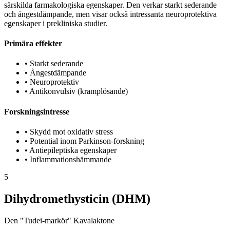
särskilda farmakologiska egenskaper. Den verkar starkt sederande
och ångestdämpande, men visar också intressanta neuroprotektiva
egenskaper i prekliniska studier.
Primära effekter
•
Starkt sederande
•
Ångestdämpande
•
Neuroprotektiv
•
Antikonvulsiv (kramplösande)
Forskningsintresse
•
Skydd mot oxidativ stress
•
Potential inom Parkinson-forskning
•
Antiepileptiska egenskaper
•
Inflammationshämmande
5
Dihydromethysticin (DHM)
Den "Tudei-markör" Kavalaktone