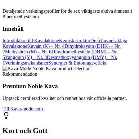
Detaljerade verkningsprofiler för de sex viktigaste aktiva ämnena i
Piper methysticum.
Innehåll
Introduktion till Kavalaktone
Kemisk struktur
De 6 huvudsakliga
Kavalaktone
Kavain (K) – Nr. 4
Dihydrokavain (DHK) – Nr.
2
Methysticin (M) – Nr. 6
Dihydromethysticin (DHM) – Nr.
5
Yangonin (Y) – Nr. 3
Desmethoxyyangonin (DMY) – Nr.
1
Verkningsmekanismer
Synergier & Entourage-effekt
Rekommendation
Premium Noble Kava
Upptäck certifierad kvalitet och renhet hos vår officiella partner.
Till Kava-mode.com
Kort och Gott