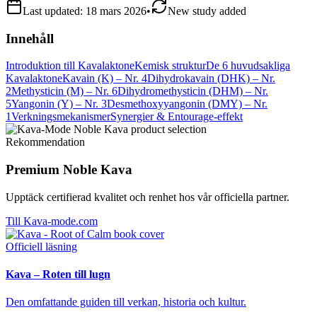
Last updated:
18 mars 2026
•
New study added
Innehåll
Introduktion till Kavalaktone
Kemisk struktur
De 6 huvudsakliga
Kavalaktone
Kavain (K) – Nr. 4
Dihydrokavain (DHK) – Nr.
2
Methysticin (M) – Nr. 6
Dihydromethysticin (DHM) – Nr.
5
Yangonin (Y) – Nr. 3
Desmethoxyyangonin (DMY) – Nr.
1
Verkningsmekanismer
Synergier & Entourage-effekt
Rekommendation
Premium Noble Kava
Upptäck certifierad kvalitet och renhet hos vår officiella partner.
Till Kava-mode.com
Officiell läsning
Kava – Roten till lugn
Den omfattande guiden till verkan, historia och kultur.