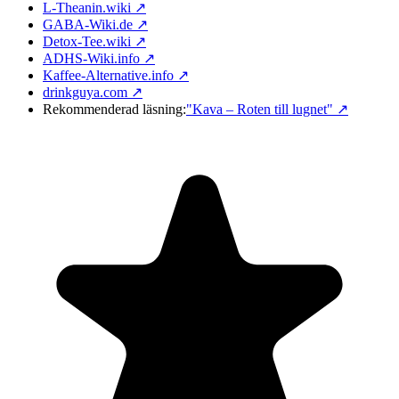
L-Theanin.wiki ↗
GABA-Wiki.de ↗
Detox-Tee.wiki ↗
ADHS-Wiki.info ↗
Kaffee-Alternative.info ↗
drinkguya.com ↗
Rekommenderad läsning:
"Kava – Roten till lugnet"
↗