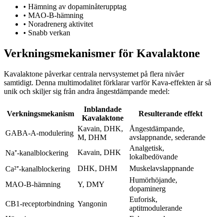
•
Hämning av dopaminåterupptag
•
MAO-B-hämning
•
Noradrenerg aktivitet
•
Snabb verkan
Verkningsmekanismer för Kavalaktone
Kavalaktone påverkar centrala nervsystemet på flera nivåer
samtidigt. Denna multimodalitet förklarar varför Kava-effekten är så
unik och skiljer sig från andra ångestdämpande medel:
Inblandade
Verkningsmekanism
Resulterande effekt
Kavalaktone
Kavain, DHK,
Ångestdämpande,
GABA-A-modulering
M, DHM
avslappnande, sederande
Analgetisk,
Kavain, DHK
Na⁺-kanalblockering
lokalbedövande
DHK, DHM
Muskelavslappnande
Ca²⁺-kanalblockering
Humörhöjande,
MAO-B-hämning
Y, DMY
dopaminerg
Euforisk,
CB1-receptorbindning
Yangonin
aptitmodulerande