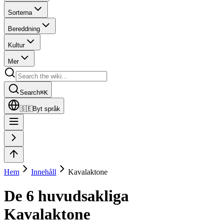
Sorterna
Bereddning
Kultur
Mer
Search
⌘
K
🇸🇪
Byt språk
Hem
Innehåll
Kavalaktone
De 6 huvudsakliga
Kavalaktone