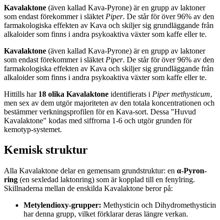
Kavalaktone
(även kallad Kava-Pyrone) är en grupp av laktoner
som endast förekommer i släktet
Piper
. De står för över 96% av den
farmakologiska effekten av Kava och skiljer sig grundläggande från
alkaloider som finns i andra psykoaktiva växter som kaffe eller te.
Kavalaktone
(även kallad Kava-Pyrone) är en grupp av laktoner
som endast förekommer i släktet
Piper
. De står för över 96% av den
farmakologiska effekten av Kava och skiljer sig grundläggande från
alkaloider som finns i andra psykoaktiva växter som kaffe eller te.
Hittills har
18 olika Kavalaktone
identifierats i
Piper methysticum
,
men sex av dem utgör majoriteten av den totala koncentrationen och
bestämmer verkningsprofilen för en Kava-sort. Dessa "Huvud
Kavalaktone" kodas med siffrorna 1-6 och utgör grunden för
kemotyp-systemet.
Kemisk struktur
Alla Kavalaktone delar en gemensam grundstruktur: en
α-Pyron-
ring
(en sexledad laktonring) som är kopplad till en fenylring.
Skillnaderna mellan de enskilda Kavalaktone beror på:
Metylendioxy-grupper
:
Methysticin och Dihydromethysticin
har denna grupp, vilket förklarar deras längre verkan.