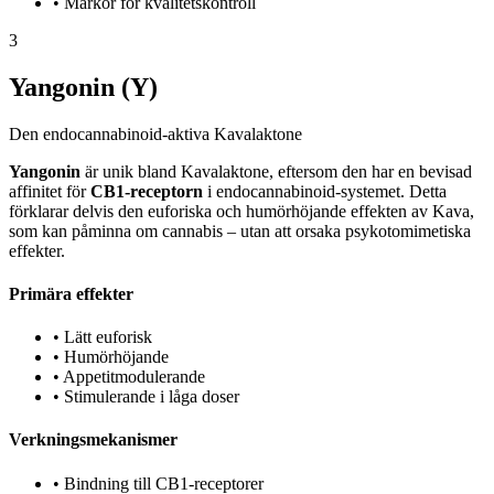
•
Markör för kvalitetskontroll
3
Yangonin (Y)
Den endocannabinoid-aktiva Kavalaktone
Yangonin
är unik bland Kavalaktone, eftersom den har en bevisad
affinitet för
CB1-receptorn
i endocannabinoid-systemet. Detta
förklarar delvis den euforiska och humörhöjande effekten av Kava,
som kan påminna om cannabis – utan att orsaka psykotomimetiska
effekter.
Primära effekter
•
Lätt euforisk
•
Humörhöjande
•
Appetitmodulerande
•
Stimulerande i låga doser
Verkningsmekanismer
•
Bindning till CB1-receptorer