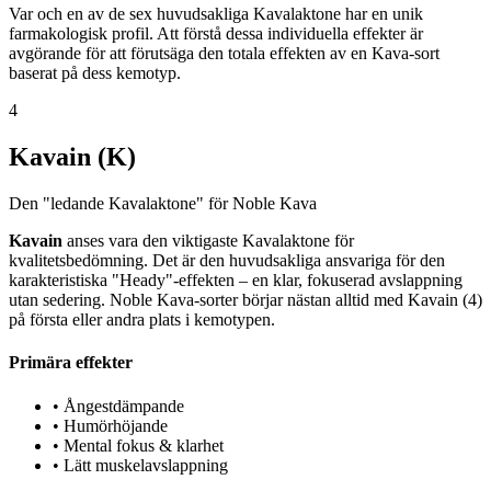
Var och en av de sex huvudsakliga Kavalaktone har en unik
farmakologisk profil. Att förstå dessa individuella effekter är
avgörande för att förutsäga den totala effekten av en Kava-sort
baserat på dess kemotyp.
4
Kavain (K)
Den "ledande Kavalaktone" för Noble Kava
Kavain
anses vara den viktigaste Kavalaktone för
kvalitetsbedömning. Det är den huvudsakliga ansvariga för den
karakteristiska "Heady"-effekten – en klar, fokuserad avslappning
utan sedering. Noble Kava-sorter börjar nästan alltid med Kavain (4)
på första eller andra plats i kemotypen.
Primära effekter
•
Ångestdämpande
•
Humörhöjande
•
Mental fokus & klarhet
•
Lätt muskelavslappning