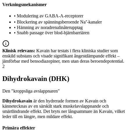
Verkningsmekanismer
•
Modulering av GABA-A-receptorer
•
Blockering av spänningsberoende Na⁺-kanaler
•
Hämning av noradrenalinåterupptag
•
Snabb passage över blod-hjärnbarriären
Klinisk relevans:
Kavain har testats i flera kliniska studier som
enskild substans och visade signifikant ångestdämpande effekt –
jämförbar med bensodiazepiner, men utan deras beroendepotential.
2
Dihydrokavain (DHK)
Den "kroppsliga avslappnaren"
Dihydrokavain
är den hydrerade formen av Kavain och
kännetecknas av en särskilt stark muskelavslappnande och
smärtlindrande effekt. Det bryts ner långsammare än Kavain, vilket
leder till en längre, men mildare effekt.
Primära effekter