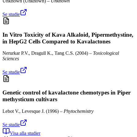
Unknown
(
Unknown
) –
Unknown
Se studie
In Vitro Toxicity of Kava Alkaloid, Pipermethystine,
in HepG2 Cells Compared to Kavalactones
Nerurkar P.V., Dragull K., Tang C.S.
(
2004
) –
Toxicological
Sciences
Se studie
Genetic control of kavalactone chemotypes in Piper
methysticum cultivars
Lebot V., Levesque J.
(
1996
) –
Phytochemistry
Se studie
Visa alla studier