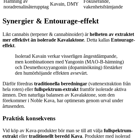
Hämning av
Fokuserande,
Kavain, DMY
noradrenalinåterupptag
vakenhetsfrämjande
Synergier & Entourage-effekt
Likt cannabis (terpener & cannabinoider) är
helheten av extraktet
mer effektivt än isolerade Kavalaktone
. Detta kallas
Entourage-
effekt
.
Isolerad Kavain verkar visserligen ångestdämpande,
men kombinationen med Yangonin (MAO-B-hämning)
och Desmethoxyyangonin (dopaminökning) förstärker
den humörhöjande effekten avsevärt.
Därför föredras
traditionella beredningar
(vattenextraktion från
hela roten) eller
fullspektrum-extrakt
framför isolerade aktiva
ämnen. Den naturliga balansen av Kavalaktone, som den
förekommer i Noble Kava, har optimerats genom urval under
årtusenden.
Praktisk konsekvens
Vid köp av Kava-produkter bör man se till att välja
fullspektrum-
extrakt
eller
traditionellt beredd Kava
. Produkter med isolerad