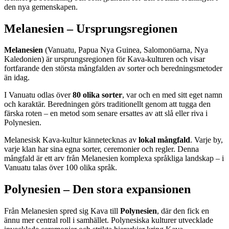
den nya gemenskapen.
Melanesien – Ursprungsregionen
Melanesien
(Vanuatu, Papua Nya Guinea, Salomonöarna, Nya
Kaledonien) är ursprungsregionen för Kava-kulturen och visar
fortfarande den största mångfalden av sorter och beredningsmetoder
än idag.
I Vanuatu odlas över
80 olika sorter
, var och en med sitt eget namn
och karaktär. Beredningen görs traditionellt genom att tugga den
färska roten – en metod som senare ersattes av att slå eller riva i
Polynesien.
Melanesisk Kava-kultur kännetecknas av
lokal mångfald
. Varje by,
varje klan har sina egna sorter, ceremonier och regler. Denna
mångfald är ett arv från Melanesien komplexa språkliga landskap – i
Vanuatu talas över 100 olika språk.
Polynesien – Den stora expansionen
Från Melanesien spred sig Kava till
Polynesien
, där den fick en
ännu mer central roll i samhället. Polynesiska kulturer utvecklade