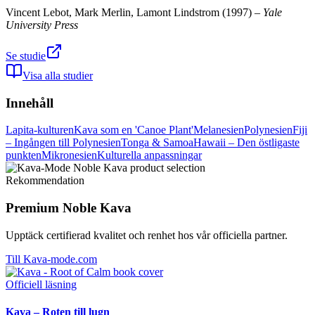
Vincent Lebot, Mark Merlin, Lamont Lindstrom
(
1997
) –
Yale
University Press
Se studie
Visa alla studier
Innehåll
Lapita-kulturen
Kava som en 'Canoe Plant'
Melanesien
Polynesien
Fiji
– Ingången till Polynesien
Tonga & Samoa
Hawaii – Den östligaste
punkten
Mikronesien
Kulturella anpassningar
Rekommendation
Premium Noble Kava
Upptäck certifierad kvalitet och renhet hos vår officiella partner.
Till Kava-mode.com
Officiell läsning
Kava – Roten till lugn