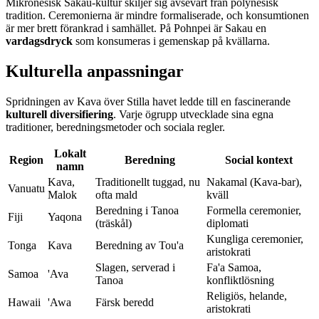
Mikronesisk Sakau-kultur skiljer sig avsevärt från polynesisk
tradition. Ceremonierna är mindre formaliserade, och konsumtionen
är mer brett förankrad i samhället. På Pohnpei är Sakau en
vardagsdryck
som konsumeras i gemenskap på kvällarna.
Kulturella anpassningar
Spridningen av Kava över Stilla havet ledde till en fascinerande
kulturell diversifiering
. Varje ögrupp utvecklade sina egna
traditioner, beredningsmetoder och sociala regler.
Lokalt
Region
Beredning
Social kontext
namn
Kava,
Traditionellt tuggad, nu
Nakamal (Kava-bar),
Vanuatu
Malok
ofta mald
kväll
Beredning i Tanoa
Formella ceremonier,
Fiji
Yaqona
(träskål)
diplomati
Kungliga ceremonier,
Tonga
Kava
Beredning av Tou'a
aristokrati
Slagen, serverad i
Fa'a Samoa,
Samoa
'Ava
Tanoa
konfliktlösning
Religiös, helande,
Hawaii
'Awa
Färsk beredd
aristokrati