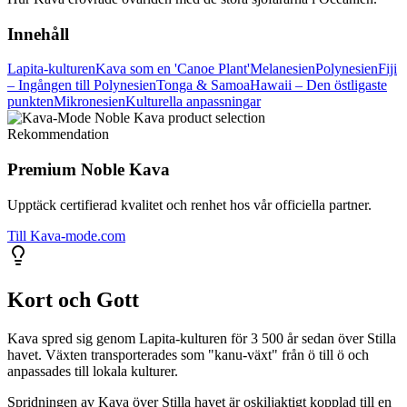
Innehåll
Lapita-kulturen
Kava som en 'Canoe Plant'
Melanesien
Polynesien
Fiji
– Ingången till Polynesien
Tonga & Samoa
Hawaii – Den östligaste
punkten
Mikronesien
Kulturella anpassningar
Rekommendation
Premium Noble Kava
Upptäck certifierad kvalitet och renhet hos vår officiella partner.
Till Kava-mode.com
Kort och Gott
Kava spred sig genom Lapita-kulturen för 3 500 år sedan över Stilla
havet. Växten transporterades som "kanu-växt" från ö till ö och
anpassades till lokala kulturer.
Spridningen av Kava över Stilla havet är oskiljaktigt kopplad till en