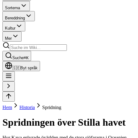
Sorterna
Bereddning
Kultur
Mer
Suche
⌘
K
🇸🇪
Byt språk
Hem
Historia
Spridning
Spridningen över Stilla havet
Hur Kava erövrade övärlden med de stora sjöfararna i Oceanien.