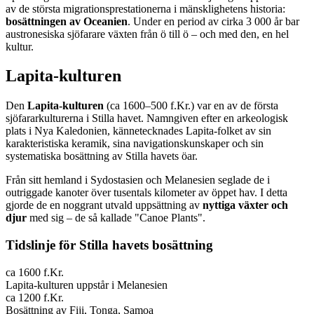
av de största migrationsprestationerna i mänsklighetens historia:
bosättningen av Oceanien
. Under en period av cirka 3 000 år bar
austronesiska sjöfarare växten från ö till ö – och med den, en hel
kultur.
Lapita-kulturen
Den
Lapita-kulturen
(ca 1600–500 f.Kr.) var en av de första
sjöfararkulturerna i Stilla havet. Namngiven efter en arkeologisk
plats i Nya Kaledonien, kännetecknades Lapita-folket av sin
karakteristiska keramik, sina navigationskunskaper och sin
systematiska bosättning av Stilla havets öar.
Från sitt hemland i Sydostasien och Melanesien seglade de i
outriggade kanoter över tusentals kilometer av öppet hav. I detta
gjorde de en noggrant utvald uppsättning av
nyttiga växter och
djur
med sig – de så kallade "Canoe Plants".
Tidslinje för Stilla havets bosättning
ca 1600 f.Kr.
Lapita-kulturen uppstår i Melanesien
ca 1200 f.Kr.
Bosättning av Fiji, Tonga, Samoa