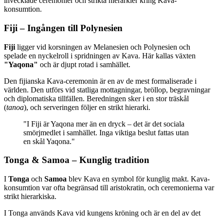
invecklade ceremonier och strikta hierarkier kring Kava-
konsumtion.
Fiji – Ingången till Polynesien
Fiji
ligger vid korsningen av Melanesien och Polynesien och
spelade en nyckelroll i spridningen av Kava. Här kallas växten
"Yaqona"
och är djupt rotad i samhället.
Den fijianska Kava-ceremonin är en av de mest formaliserade i
världen. Den utförs vid statliga mottagningar, bröllop, begravningar
och diplomatiska tillfällen. Beredningen sker i en stor träskål
(
tanoa
), och serveringen följer en strikt hierarki.
"
I Fiji är Yaqona mer än en dryck – det är det sociala
smörjmedlet i samhället. Inga viktiga beslut fattas utan
en skål Yaqona.
"
Tonga & Samoa – Kunglig tradition
I
Tonga
och
Samoa
blev Kava en symbol för kunglig makt. Kava-
konsumtion var ofta begränsad till aristokratin, och ceremonierna var
strikt hierarkiska.
I Tonga används Kava vid kungens kröning och är en del av det