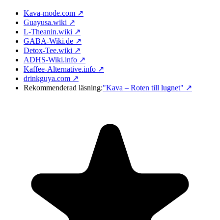
Kava-mode.com ↗
Guayusa.wiki ↗
L-Theanin.wiki ↗
GABA-Wiki.de ↗
Detox-Tee.wiki ↗
ADHS-Wiki.info ↗
Kaffee-Alternative.info ↗
drinkguya.com ↗
Rekommenderad läsning:
"Kava – Roten till lugnet"
↗