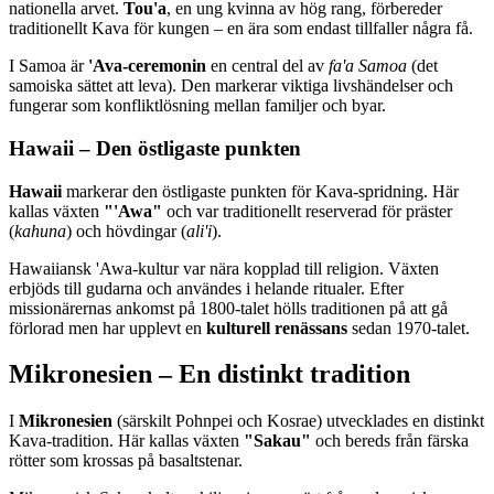
nationella arvet.
Tou'a
, en ung kvinna av hög rang, förbereder
traditionellt Kava för kungen – en ära som endast tillfaller några få.
I Samoa är
'Ava-ceremonin
en central del av
fa'a Samoa
(det
samoiska sättet att leva). Den markerar viktiga livshändelser och
fungerar som konfliktlösning mellan familjer och byar.
Hawaii – Den östligaste punkten
Hawaii
markerar den östligaste punkten för Kava-spridning. Här
kallas växten
"'Awa"
och var traditionellt reserverad för präster
(
kahuna
) och hövdingar (
ali'i
).
Hawaiiansk 'Awa-kultur var nära kopplad till religion. Växten
erbjöds till gudarna och användes i helande ritualer. Efter
missionärernas ankomst på 1800-talet hölls traditionen på att gå
förlorad men har upplevt en
kulturell renässans
sedan 1970-talet.
Mikronesien – En distinkt tradition
I
Mikronesien
(särskilt Pohnpei och Kosrae) utvecklades en distinkt
Kava-tradition. Här kallas växten
"Sakau"
och bereds från färska
rötter som krossas på basaltstenar.