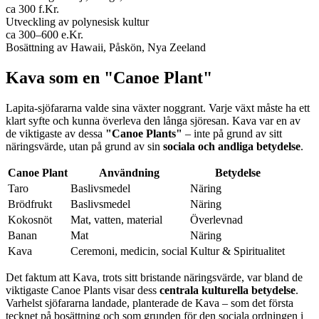
ca 300 f.Kr.
Utveckling av polynesisk kultur
ca 300–600 e.Kr.
Bosättning av Hawaii, Påskön, Nya Zeeland
Kava som en "Canoe Plant"
Lapita-sjöfararna valde sina växter noggrant. Varje växt måste ha ett
klart syfte och kunna överleva den långa sjöresan. Kava var en av
de viktigaste av dessa
"Canoe Plants"
– inte på grund av sitt
näringsvärde, utan på grund av sin
sociala och andliga betydelse
.
Canoe Plant
Användning
Betydelse
Taro
Baslivsmedel
Näring
Brödfrukt
Baslivsmedel
Näring
Kokosnöt
Mat, vatten, material
Överlevnad
Banan
Mat
Näring
Kava
Ceremoni, medicin, social
Kultur & Spiritualitet
Det faktum att Kava, trots sitt bristande näringsvärde, var bland de
viktigaste Canoe Plants visar dess
centrala kulturella betydelse
.
Varhelst sjöfararna landade, planterade de Kava – som det första
tecknet på bosättning och som grunden för den sociala ordningen i