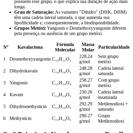
possuem esse grupo, o que explica sua duração de ação mais
longa.
Grau de Saturação
:
As variantes "Dihidro" (DHK, DHM)
têm uma cadeia lateral saturada, o que aumenta sua
lipofilicidade e, consequentemente, a biodisponibilidade.
Grupos Metóxi
:
Yangonin e Desmethoxyyangonin diferem
pela presença ou ausência de um grupo metóxi.
Fórmula
Massa
Nº
Kavalactona
Particularidade
Molecular
Molar
228.24
Sem grupo
1
Desmethoxyyangonin
C₁₄H₁₂O₃
g/mol
metóxi
248.28
Cadeia lateral
2
Dihydrokavain
C₁₄H₁₆O₃
g/mol
saturada
258.27
Com grupo
3
Yangonin
C₁₅H₁₄O₄
g/mol
metóxi
230.26
Cadeia lateral
4
Kavain
C₁₄H₁₄O₃
g/mol
insaturada
292.29
Metilenodioxi +
5
Dihydromethysticin
C₁₅H₁₆O₅
g/mol
saturado
290.27
Grupo
6
Methysticin
C₁₅H₁₄O₅
g/mol
Metilenodioxi