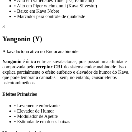
•
Alto em variedades Tudei (Isa, Palimanu)
•
Alto em Piper wichmannii (Kava Silvestre)
•
Baixo em Kava Nobre
•
Marcador para controle de qualidade
3
Yangonin (Y)
A kavalactona ativa no Endocanabinoide
Yangonin
é única entre as kavalactonas, pois possui uma afinidade
comprovada pelo
receptor CB1
do sistema endocanabinoide. Isso
explica parcialmente o efeito eufórico e elevador de humor do Kava,
que pode lembrar a cannabis – sem, no entanto, causar efeitos
psicotomiméticos.
Efeitos Primários
•
Levemente euforizante
•
Elevador de Humor
•
Modulador de Apetite
•
Estimulante em doses baixas