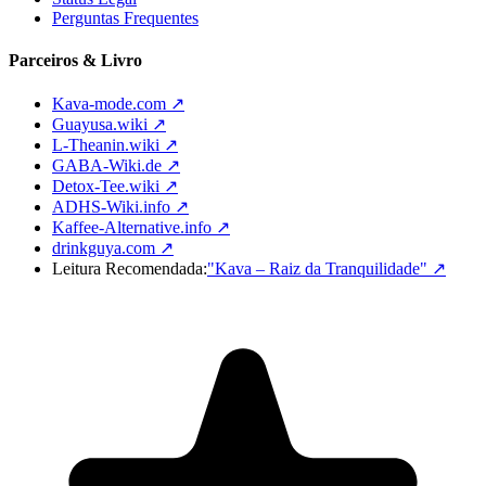
Perguntas Frequentes
Parceiros & Livro
Kava-mode.com ↗
Guayusa.wiki ↗
L-Theanin.wiki ↗
GABA-Wiki.de ↗
Detox-Tee.wiki ↗
ADHS-Wiki.info ↗
Kaffee-Alternative.info ↗
drinkguya.com ↗
Leitura Recomendada:
"Kava – Raiz da Tranquilidade"
↗