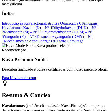
methysticum.
Índice
Introdução às Kavalactonas
Estrutura Química
Os 6 Principais
Kavalactonas
Kavain (K) – Nº 4
Dihydrokavain (DHK) – Nº
2
Methysticin (M) – Nº 6
Dihydromethysticin (DHM) – Nº
5
Yangonin (Y) – Nº 3
Desmethoxyyangonin (DMY) – Nº
1
Mecanismos de Ação
Sinergias & Efeito Entourage
Recomendação
Kava Premium Noble
Descubra qualidade e pureza certificadas com nosso parceiro oficial.
Para Kava-mode.com
Resumo & Conciso
Kavalactonas
(também chamadas de Kava-Pirona) são um grupo
de lactonas que ocorrem exclusivamente no gênero
Piper
. Elas são