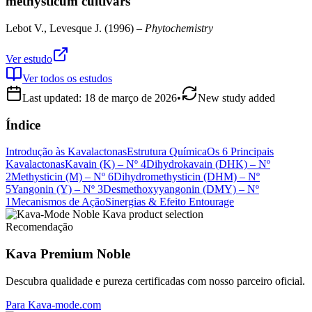
methysticum cultivars
Lebot V., Levesque J.
(
1996
) –
Phytochemistry
Ver estudo
Ver todos os estudos
Last updated:
18 de março de 2026
•
New study added
Índice
Introdução às Kavalactonas
Estrutura Química
Os 6 Principais
Kavalactonas
Kavain (K) – Nº 4
Dihydrokavain (DHK) – Nº
2
Methysticin (M) – Nº 6
Dihydromethysticin (DHM) – Nº
5
Yangonin (Y) – Nº 3
Desmethoxyyangonin (DMY) – Nº
1
Mecanismos de Ação
Sinergias & Efeito Entourage
Recomendação
Kava Premium Noble
Descubra qualidade e pureza certificadas com nosso parceiro oficial.
Para Kava-mode.com