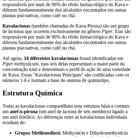
responsáveis por mais de 96% do efeito farmacológico do Kava e
diferem fundamentalmente dos alcaloides encontrados em outras
plantas psicoativas, como café ou chá.
Kavalactonas
(também chamadas de Kava-Pirona) são um grupo
de lactonas que ocorrem exclusivamente no gênero
Piper
. Elas são
responsáveis por mais de 96% do efeito farmacológico do Kava e
diferem fundamentalmente dos alcaloides encontrados em outras
plantas psicoativas, como café ou chá.
Até agora,
18 diferentes kavalactonas
foram identificadas em
Piper methysticum
, mas seis delas representam a maior parte da
concentração total e determinam o perfil de ação de uma variedade
de Kava. Essas "Kavalactonas Principais" são codificadas com os
números 1-6 e formam a base do sistema de quimiotipo.
Estrutura Química
Todas as kavalactonas compartilham uma estrutura básica comum:
um
anel α-pirona
(um anel de lactona de seis membros) ligado a
um anel fenólico. As diferenças entre as kavalactonas individuais
resultam de:
Grupos Metilenodioxi
:
Methysticin e Dihydromethysticin