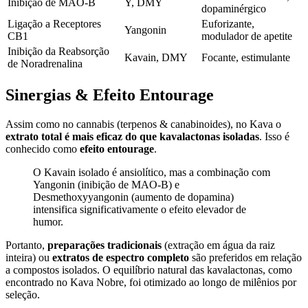
Inibição de MAO-B
Y, DMY
dopaminérgico
Ligação a Receptores
Euforizante,
Yangonin
CB1
modulador de apetite
Inibição da Reabsorção
Kavain, DMY
Focante, estimulante
de Noradrenalina
Sinergias & Efeito Entourage
Assim como no cannabis (terpenos & canabinoides), no Kava o
extrato total é mais eficaz do que kavalactonas isoladas
. Isso é
conhecido como
efeito entourage
.
O Kavain isolado é ansiolítico, mas a combinação com
Yangonin (inibição de MAO-B) e
Desmethoxyyangonin (aumento de dopamina)
intensifica significativamente o efeito elevador de
humor.
Portanto,
preparações tradicionais
(extração em água da raiz
inteira) ou
extratos de espectro completo
são preferidos em relação
a compostos isolados. O equilíbrio natural das kavalactonas, como
encontrado no Kava Nobre, foi otimizado ao longo de milênios por
seleção.