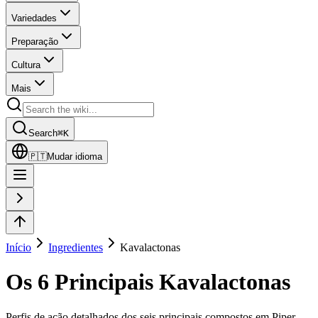
Variedades
Preparação
Cultura
Mais
Search
⌘
K
🇵🇹
Mudar idioma
Início
Ingredientes
Kavalactonas
Os 6 Principais Kavalactonas
Perfis de ação detalhados dos seis principais compostos em Piper